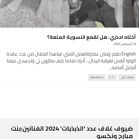
أختاه احذري: هل تقمع النسوية المتعة؟
23 أغسطس, 2023
English بقلم: إيمان عمارةالعمل الفني: ليناهذا المقال من عدد عقدة
الواوا أرقص لغواية الرجال... أدرك تماما كيف ينظرون لي ولجسدي حينما
أتمايل أمامه
...
مقالات رأي
5
3 MIN READ
ضيوف غلاف عدد ‘الذبذبات’ 2024 الفنانين:بنت
مبارح ونكسو