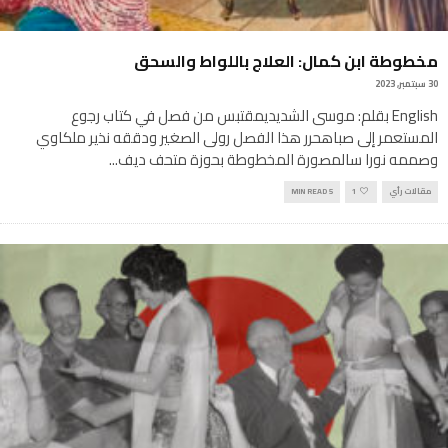
مخطوطة ابن كمال: العلاج باللواط والسحق
30 سبتمبر, 2023
English بقلم: موسى الشديديمقتبس من فصل في كتاب رجوع
المستعمر إلى صباهحرر هذا الفصل رولى الصغير ودققه نذير ملكاوي
وصممه نورا سالمصورة المخطوطة بحوزة متحف ديف
...
مقالات رأي
1
5 MIN READ