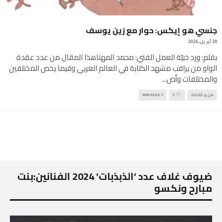
جنسي هو إيكس: حوار مع زين يوسف
20 أبريل, 2024
بقلم: ورد خبيّة العمل الفني: محمد المهناهذا المقال من عدد عقدة
الواو من يراقب مشهد الكتابة في العالم العربي وفيما يخص المختلفين
والمختلفات وأص
...
فن و ثقافة
3
3 MIN READ
ضيوف غلاف عدد ‘الذبذبات’ 2024 الفنانين:بنت
مبارح ونكسو