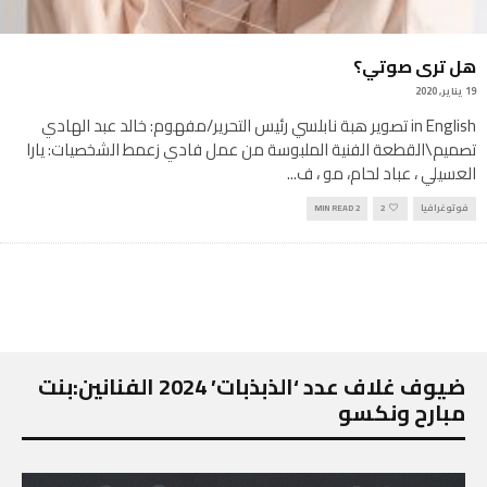
هل ترى صوتي؟
19 يناير, 2020
in English تصوير هبة نابلسي رئيس التحرير/مفهوم: خالد عبد الهادي
تصميم\القطعة الفنية الملبوسة من عمل فادي زعمط الشخصيات: يارا
العسيلي ، عباد لحام، مو ، ف
...
فوتوغرافيا
2
2 MIN READ
ضيوف غلاف عدد ‘الذبذبات’ 2024 الفنانين:بنت
مبارح ونكسو