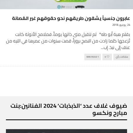
عابرون جنسياً يشقون طريقهم نحو حقوقهم غير المُصانة
24 يونيو, 2018
بقلم هبة أبو طه* لم تتقبل منى ذاتها يوماً، فملامح الأنوثة كانت
تُزعجها كلما زادت من النضج بروزاً، قضت سنوات من عمرها في التيه من
عنف إلى نبذ. إب
...
مقالات رأي
0
1 MIN READ
ضيوف غلاف عدد ‘الذبذبات’ 2024 الفنانين:بنت
مبارح ونكسو