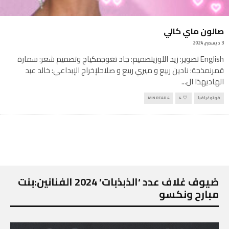
صالون ماي كالي
3 ديسمبر, 2024
English تصوير: زيد اللوزيتصميم: جاد تغوجمكياج وتصميم شعر: سمارة
قمرنمذجة: نادين ربيع و ميري ربيع و صلاحلإخراج الإبداعي: خالد عبد
الهاديهذا ال
...
فوتوغرافيا
4
4 MIN READ
ضيوف غلاف عدد ‘الذبذبات’ 2024 الفنانين:بنت
مبارح ونكسو