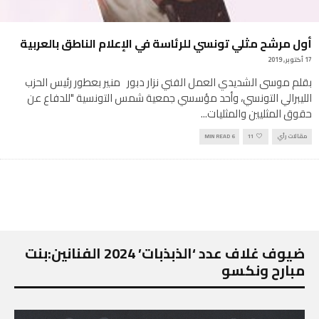
أول مرشح مثلي تونسي للرئاسة في الإعلام الناطق بالعربية
17 أكتوبر, 2019
بقلم موسى الشديدي العمل الفني نزار دبور منير بعطور رئيس الحزب
الليبرالي التونسي، وأحد مؤسسي جمعية شمس التونسية "للدفاع عن
حقوق المثليين والمثليات
...
مقالات رأي
11
6 MIN READ
ضيوف غلاف عدد ‘الذبذبات’ 2024 الفنانين:بنت
مبارح ونكسو