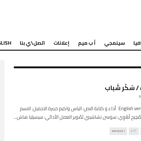
فيا
سينمجي
أ ب ميم
إعلانات
اتصل\ي بنا
LISH
 / سُكّر شَباب
English version here أداء و كتابة النص: الياس واكيم خبيرة التجميل: الاسم
ْحِيح لُغَوِي: سوسن نشاشيبي تَصْوير العمل الأدائي: سيسيليا هاش
...
1 MIN READ
2