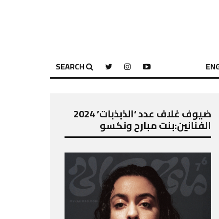
SEARCH
ENG
ضيوف غلاف عدد ‘الذبذبات’ 2024
الفنانين:بنت مبارح ونكسو