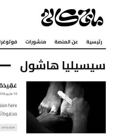
رئيسية
عن المنصة
منشورات
فوتوغرا
سيسيليا هاشول
عَقِيدَة
10 مايو, 2018
محفوظ تَص
فوتوغرافيا