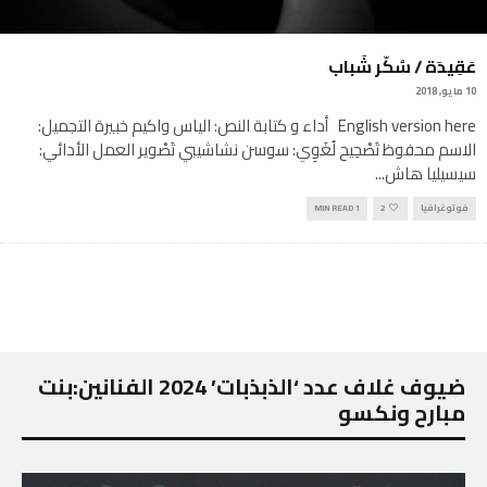
عَقِيدَة / سُكّر شَباب
10 مايو, 2018
English version here أداء و كتابة النص: الياس واكيم خبيرة التجميل:
الاسم محفوظ تَصْحِيح لُغَوِي: سوسن نشاشيبي تَصْوير العمل الأدائي:
سيسيليا هاش
...
فوتوغرافيا
2
1 MIN READ
ضيوف غلاف عدد ‘الذبذبات’ 2024 الفنانين:بنت
مبارح ونكسو