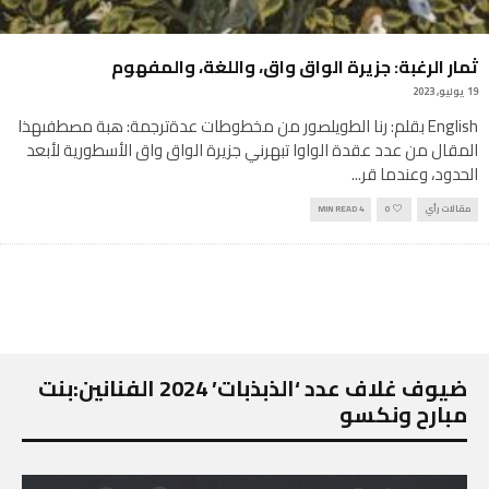
ثمار الرغبة: جزيرة الواق واق، واللغة، والمفهوم
19 يوليو, 2023
English بقلم: رنا الطويلصور من مخطوطات عدةترجمة: هبة مصطفىهذا
المقال من عدد عقدة الواوا تبهرني جزيرة الواق واق الأسطورية لأبعد
الحدود، وعندما قر
...
مقالات رأي
0
4 MIN READ
ضيوف غلاف عدد ‘الذبذبات’ 2024 الفنانين:بنت
مبارح ونكسو