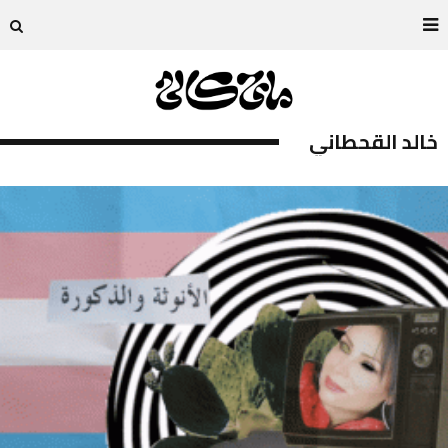
خالد القحطاني