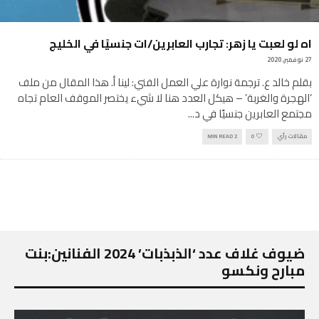
اه لو لعبت يا زهر: تجارب العابرين/ات جنسيًا في الخليج
27 نوفمبر, 2020
بقلم خالد ع. ترجمة نوارة علي العمل الفني: لينا أ. هذا المقال من ملف
‘الهجرة والغربة’ – هيكل العدد هنا لا شيء يختصر الموقف العام تجاه
مجتمع العابرين جنسيًا في د
...
مقالات رأي
0
2 MIN READ
ضيوف غلاف عدد ‘الذبذبات’ 2024 الفنانين:بنت
مبارح ونكسو