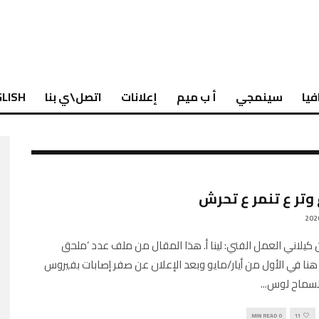
فيا
سينمجي
أ ب ميم
إعلانات
اتصل\ي بنا
LISH
وتر ع تنمر ع تحرش
كيلاني العمل الفني: لينا أ. هذا المقال من ملف عدد ‘ملحق
 هنا في الأول من أيار/مايو وبعد الإعلان عن صفر إصابات بفيروس
السماح لوس
...
0 MIN READ
11