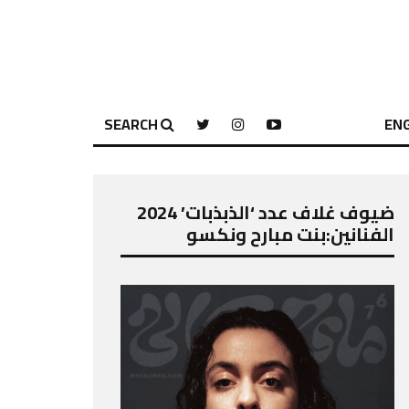
SEARCH
ENG
ضيوف غلاف عدد ‘الذبذبات’ 2024
الفنانين:بنت مبارح ونكسو