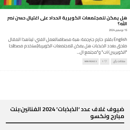
هل يمكن للمجتمعات الكويرية الحداد على اغتيال حسن نصر
الله؟
15 نوفمبر, 2024
English بقلم: حازم جترجمة: هبة مصطفىالعمل الفني: ليناهذا المقال
ملحق بعدد الذبذبات هل يمكن للمجتمعات الكويريةيُستخدم مصطلحا
"الكويريين/ات" و"مجتمع ال
...
مقالات رأي
1
3 MIN READ
ضيوف غلاف عدد ‘الذبذبات’ 2024 الفنانين:بنت
مبارح ونكسو