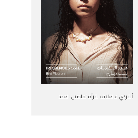
أنقر\ي عالغلاف لقرأة تفاصيل العدد