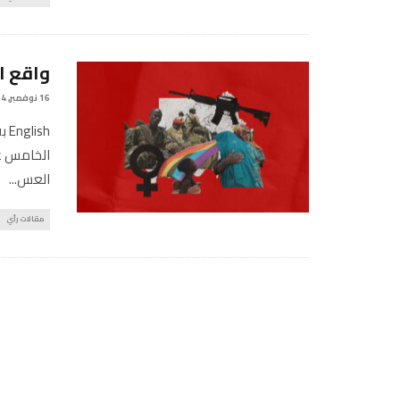
واقع ا
16 نوفمبر, 2024
sh
العس
...
مقالات رأي