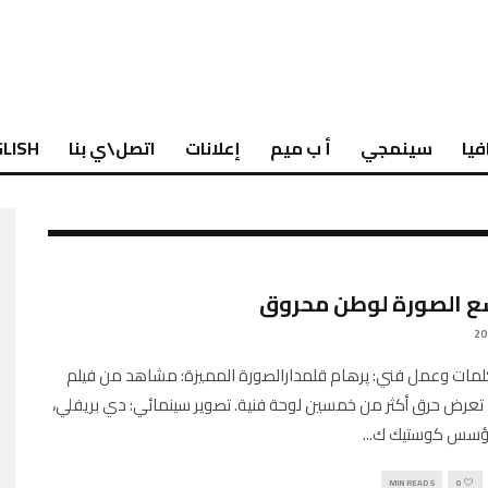
فيا
سينمجي
أ ب ميم
إعلانات
اتصل\ي بنا
LISH
سع الصورة لوطن محروق
Engli كلمات وعمل فني: پرهام قلمدارالصورة المميزة: مشاهد من فيلم
، تعرض حرق أكثر من خمسين لوحة فنية. تصوير سينمائي: دي بريفلي،
ؤسس كوستيك ك
...
5 MIN READ
0