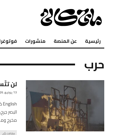
رئيسية
عن المنصة
منشورات
فوتوغرا
حرب
لن تتّ
13 يونيو, 2026
sh
البصر جرح
مخرج وم
مقالات رأي