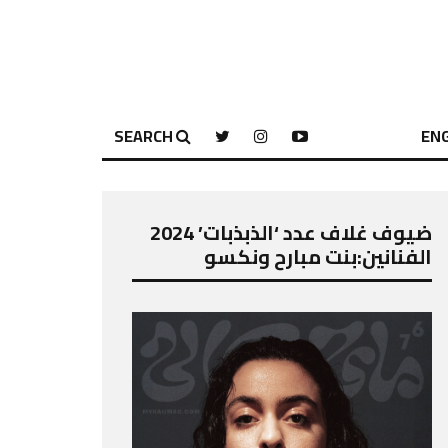
SEARCH
ENG
ضيوف غلاف عدد ‘الذبذبات’ 2024
الفنانين:بنت مبارح ونكسو