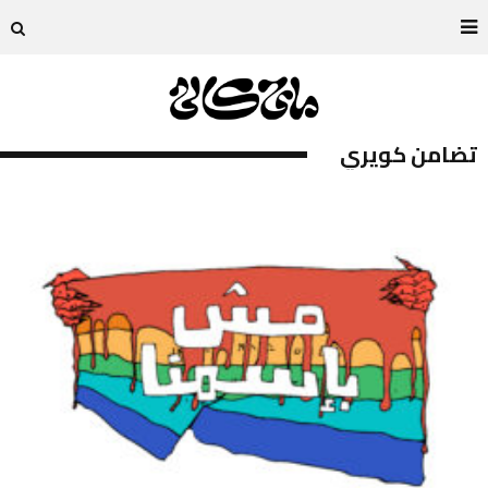
تضامن كويري