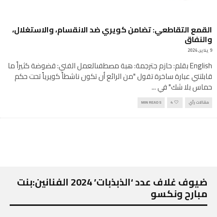
القمع التقاطعي: تضامن كويري ضد الانقسام، والاستغلال،
والنفاق
9 يناير, 2024
English بقلم: حازم جترجمة: هبة مصطفىالعمل الفني: قضوضة كثيراً ما
قابلتني عبارة ساخرة تقول "من الرائع أن تكون ناشطاً كويرياً تحت حكم
حماس بلا شك" في
...
مقالات رأي
4
5 MIN READ
ضيوف غلاف عدد ‘الذبذبات’ 2024 الفنانين:بنت
مبارح ونكسو