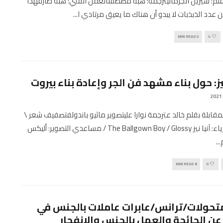
Engli بقلم: سيرين الجرمانيترجمة: هبة مصطفىالعمل الفني: هبة طارقهذا
 عدد الذبذبات لا يبدو أن هناك ما يعيق مرتادي ا
...
5 MIN READ
4
يز: حول بناء مشهد فن الجر وإعادة بناء بيروت
Engli المقابلة بقلم خالد عترجمة نوارا عليتصوير ماثيو باندولفتصفيف شعر \
مكياج \ أزياء: آنيا نيز The Ballgown Boy / Glossy / مساعدي التصوير: أليكس
...
8 MIN READ
0
تحولات/ترانس/عابرات عاملات بالجنس في
 عن الجائحة والعمل بالجنس والانفجار