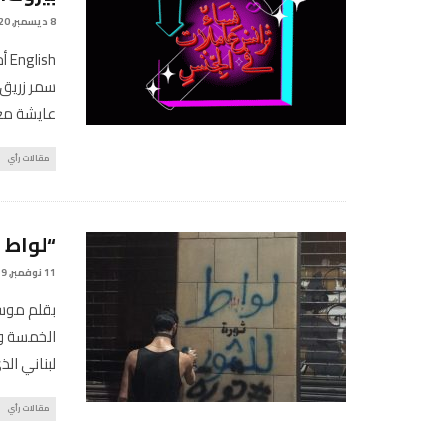
8 ديسمبر, 2020
sh
سمر زريق 
عايشة م
مقالات رأي
“لواط 
11 نوفمبر, 2019
بقلم موسى
الخمسة وث
لبناني ال
مقالات رأي