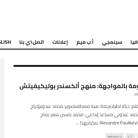
فيا
سينمجي
أ ب ميم
إعلانات
اتصل\ي بنا
LISH
مة بالمواجهة: منهج ألكسندر بوليكيفيتش
Engli بقلم: ديالا لطيفترجمة: هبة مصطفىتصوير: محمد عبدونيإخراج
حمد عبدوني مساعد إبداعي: محمد ياسين شعر: رماح
...
14 MIN READ
0