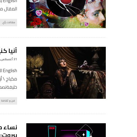
sh
المقال من
مقالات رأي
آنيا كن
31 أغسطس, 2021
sh
خليفةتصم
فن و ثقافة
نساء م
بيروت: