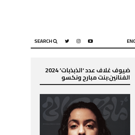
SEARCH
ENG
ضيوف غلاف عدد ‘الذبذبات’ 2024
الفنانين:بنت مبارح ونكسو