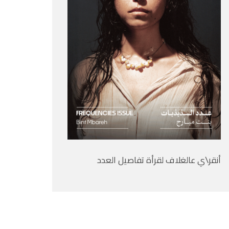
أنقر\ي عالغلاف لقرأة تفاصيل العدد