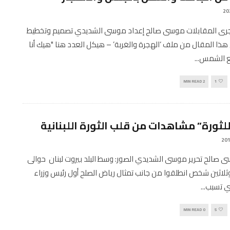
Engli أجرى المقابلات موسى صالح إعداد موسى الشديدي تصميم وتخطيط
هذا المقال من ملف ‘الهجرة والغربة’ – هيكل العدد هنا "هيك أنا
ع الشمس
...
2 MIN READ
1
للثورة” مشاهدات من قلب الثورة اللبنانية
 صالح تحرير موسى الشديدي الصور: وسط البلد بيروت لبنان حوالى
لاثين شخص انطلقوا من جانب تمثال رياض الصلح أول رئيس وزراء
ذي تسبب
...
0 MIN READ
5