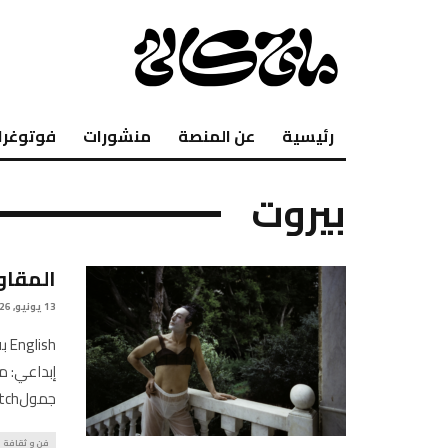
رئيسية
عن المنصة
منشورات
فوتوغرا
بيروت
المقاو
13 يونيو, 2026
sh
إبداعي: م
جمولAlexandre Paulikevitch :مكياجهذا
فن و ثقافة