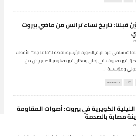
تَيْنَ قَبلَنا: تاريخ نساء ترانس من ماضي بيروت
ي
Engli كلمات: سامي عبد الباقيالصورة الرئيسية: لقطة لـ"ماما جاد"، التُقطت
ّر غير معروف، في زمان ومكان غير معلومينالصور بإذن من
وني ومؤسسة ا
...
7 MIN READ
0
 الليلية الكويرية في بيروت: أصوات المقاومة
نة مصابة بالصدمة