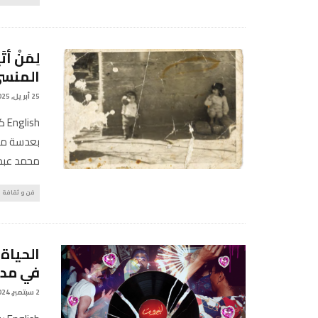
لِمَنْ أ
المنس
25 أبريل, 2025
sh
بعدسة مصو
محمد عبد
فن و ثقافة
الحياة
في مدي
2 سبتمبر, 2024