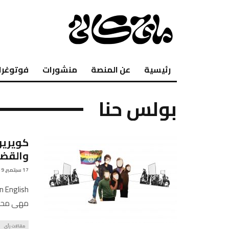
رئيسية
عن المنصة
منشورات
فوتوغرا
بولس حنا
كويريو
والقض
17 سبتمبر, 2019
مهى محمد
مقالات رأي