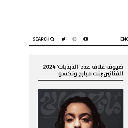
SEARCH
ENG
ضيوف غلاف عدد ‘الذبذبات’ 2024
الفنانين:بنت مبارح ونكسو