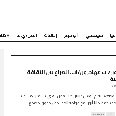
فيا
سينمجي
أ ب ميم
إعلانات
اتصل\ي بنا
LISH
ن/ات مهاجرون/ات: الصراع بين الثقافة
ية
Article in English بقلم: بولس دانيال حنا العمل الفني: ياسمين دياز تحرير:
 ترجمة: مايا أنور مع عولمة الحوار حول حقوق مجتمع
...
0 MIN READ
1