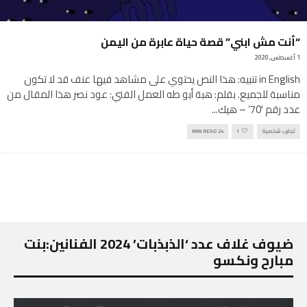
“أنت مش ابني” قصة حياة عابرة من اليمن
1 أغسطس, 2020
in English تنبيه: هذا النص يحتوي على مشاهد فيها عنف قد لا تكون
مناسبة للجميع. بقلم: هبة أبو طه العمل الفني: عود نصر هذا المقال من
عدد رقم '70’ – هيك
...
تجارب شخصية
1
24 MIN READ
ضيوف غلاف عدد ‘الذبذبات’ 2024 الفنانين:بنت
مبارح ونكسو