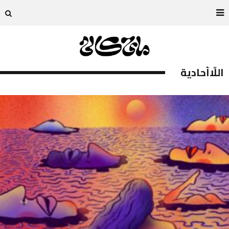
اللّاأحادية