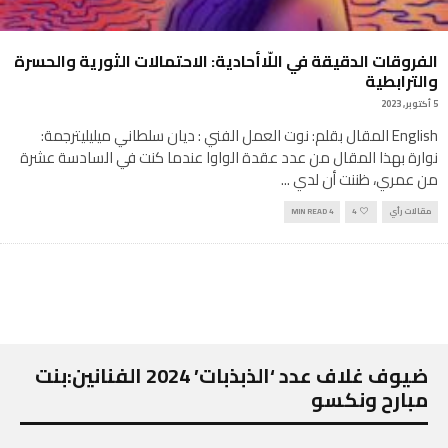
الفروقات الدقيقة في اللّاأحادية: الاحتمالات الثورية والحسرة
والترابطية
5 أكتوبر, 2023
English المقال بقلم: نوت العمل الفني : ديان سلطاني ميليليترجمة:
نوارة بهذا المقال من عدد عقدة الواوا عندما كنت في السادسة عشرة
من عمري، ظننت أن لدي
...
مقالات رأي
4
4 MIN READ
ضيوف غلاف عدد ‘الذبذبات’ 2024 الفنانين:بنت
مبارح ونكسو