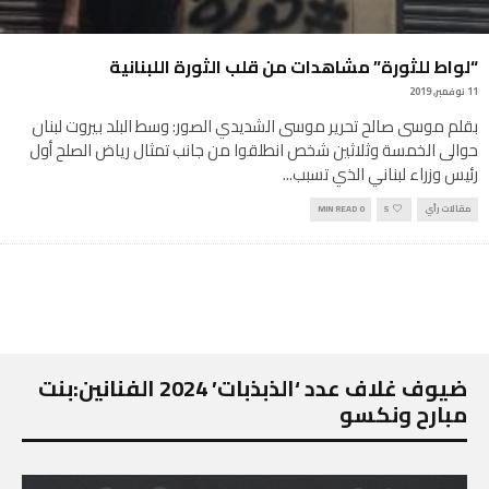
“لواط للثورة” مشاهدات من قلب الثورة اللبنانية
11 نوفمبر, 2019
بقلم موسى صالح تحرير موسى الشديدي الصور: وسط البلد بيروت لبنان
حوالى الخمسة وثلاثين شخص انطلقوا من جانب تمثال رياض الصلح أول
رئيس وزراء لبناني الذي تسبب
...
مقالات رأي
5
0 MIN READ
ضيوف غلاف عدد ‘الذبذبات’ 2024 الفنانين:بنت
مبارح ونكسو