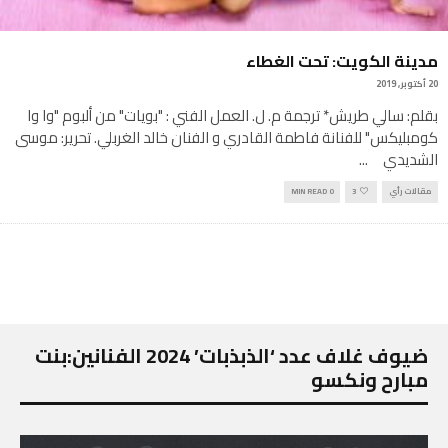
مدينة الكويت: تحت الغطاء
20 أكتوبر, 2019
بقلم: سالي طريش* ترجمة م. ل. العمل الفني : "بويات" من ألبوم "وا وا
كومبليكس" للفنانة فاطمة القادري و الفنان خالد الغربلي. تحرير: موسى
الشديدي
...
مقالات رأي
3
0 MIN READ
ضيوف غلاف عدد ‘الذبذبات’ 2024 الفنانين:بنت
مبارح ونكسو