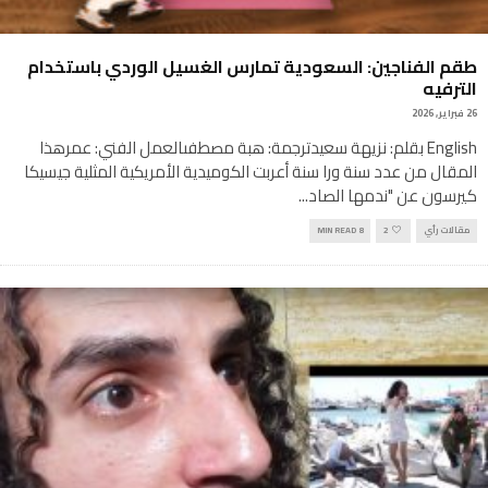
طقم الفناجين: السعودية تمارس الغسيل الوردي باستخدام
الترفيه
26 فبراير, 2026
English بقلم: نزيهة سعيدترجمة: هبة مصطفىالعمل الفني: عمرهذا
المقال من عدد سنة ورا سنة أعربت الكوميدية الأمريكية المثلية جيسيكا
كيرسون عن "ندمها الصاد
...
مقالات رأي
2
8 MIN READ