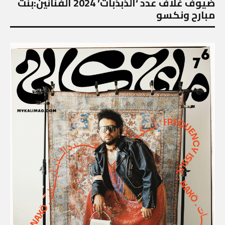
ضيوف غلاف عدد ‘الذبذبات’ 2024 الفنانين:بنت
مبارح ونكسو