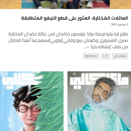
العائلات المُختارة: العثور على قطع الليغو المتطابقة
5 نوفمبر, 2021
بقلم لارا بيلونترجمة نوارا عليتصوير خكايدان (من عائلة خكيدان المختارة؛
صبري المنصوري وكليمان بيرو وفاني إتيلوبي)تصميم لينا أ.هذا المقال
من ملف ‘إنشالله بكرا’ –
...
مقالات رأي
1
2 MIN READ