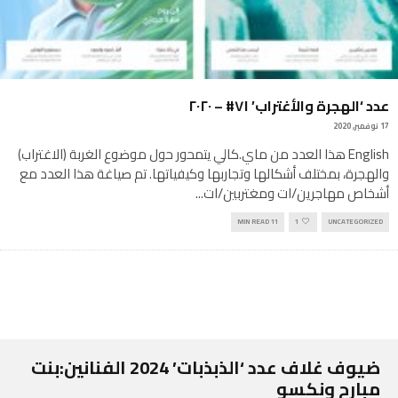
عدد ‘الهجرة والأغتراب’ ٧١# – ٢٠٢٠
17 نوفمبر, 2020
English هذا العدد من ماي.كالي يتمحور حول موضوع الغربة (الاغتراب)
والهجرة، بمختلف أشكالها وتجاربها وكيفياتها. تم صياغة هذا العدد مع
أشخاص مهاجرين/ات ومغتربين/ات
...
11 MIN READ
1
UNCATEGORIZED
ضيوف غلاف عدد ‘الذبذبات’ 2024 الفنانين:بنت
مبارح ونكسو