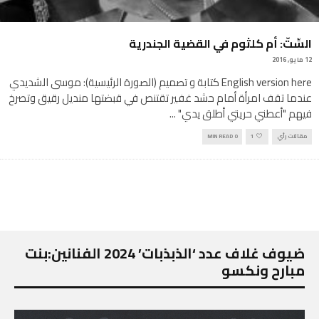
السِّتّ: أم كلثوم في القضية الجندرية
12 مايو, 2016
English version here كتابة و تصميم (الصورة الرئيسية): موسى الشديدي
عندما تقف امرأة أمام حشد غفير تقتنص في قبضتها منديل رقيق وتصرخ
فيهم "أعطني حريتي أطلق يدي"
...
مقالات رأي
1
0 MIN READ
ضيوف غلاف عدد ‘الذبذبات’ 2024 الفنانين:بنت
مبارح ونكسو