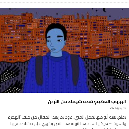
الهروب العظيم: قصة شيماء من الأردن
13 يناير, 2021
بقلم: هبة أبو طهالعمل الفني: عود نصرهذا المقال من ملف ‘الهجرة
والغربة’ – هيكل العدد هنا تنبيه: هذا النص يحتوي على مشاهد فيها