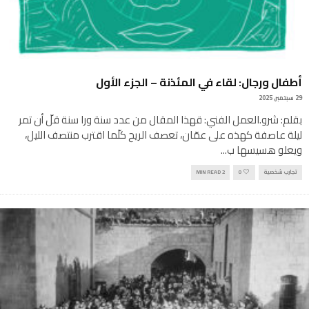
أطفال ورجال: لقاء في المئذنة – الجزء الأول
29 سبتمبر, 2025
بقلم: شرو.العمل الفني: قهذا المقال من عدد سنة ورا سنة قلّ أن تمر
ليلة عاصفة كهذه على عمّان، تعصف الريح كلّما اقترب منتصف الليل،
ويعلو هسيسها ب
...
تجارب شخصية
0
2 MIN READ