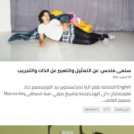
سلمى ملحس: عن التمثيل والتعبير عن الذات والتجريب
30 أكتوبر, 2022
English المقابلة بقلم: اليزا ماركستصوير: زيد اللوزيتصميم: جاد
تغوجمكياج: دالى الهنديترجمة وتفريغ صوتي: هبة مصطفىMorcos Key
:تصميم الغلاف
...
فن و ثقافة
2
11 MIN READ