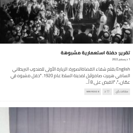
تقرير: حفلة استعمارية مشبوهة
1 ديسمبر, 2022
English بقلم شفاء القضاةالصورة: الزيارة الأولى للمندوب البريطاني
السامي هربرت صاموئيل لمدينة السلط عام 1920. "حفل مشبوه في
عمّان.."، "القبض على 8 أ
...
مقالات رأي
2
8 MIN READ