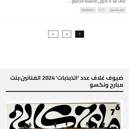
عنف قد لا تكون مناسبة للجميع.
...
تجارب شخصية
3
2 MIN READ
2
1
ضيوف غلاف عدد ‘الذبذبات’ 2024 الفنانين:بنت
مبارح ونكسو