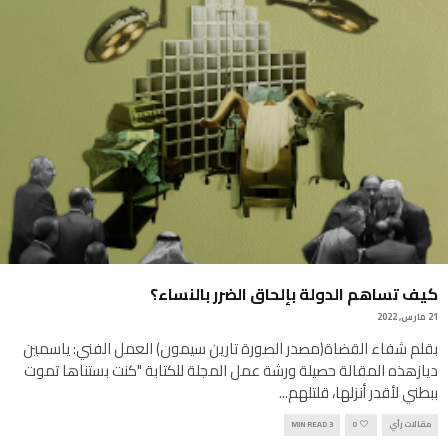
كيف تساهم الدولة بإلحاق الضرر بالنساء؟
21 مارس, 2022
بقلم شفاء القضاة(مصدر الصورة تارين سيمون) العمل الفني: ياسمين
ديازهذه المقالة حصيلة ورشة عمل المجلة للكتابة "كنت بستناها تموت
ببطني لأقدر أنزلها، قلتلهم
...
مقالات رأي
0
3 MIN READ