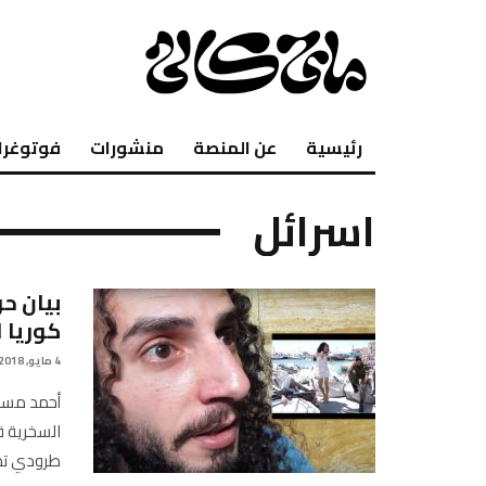
رئيسية
عن المنصة
منشورات
فوتوغرا
اسرائل
بيان ح
كوريا 
4 مايو, 2018
أحمد مساد
السخرية ق
طرودي تحت