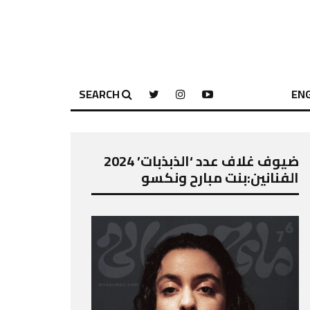
SEARCH
ENG
ضيوف غلاف عدد ‘الذبذبات’ 2024
الفنانين:بنت مبارح ونكسو