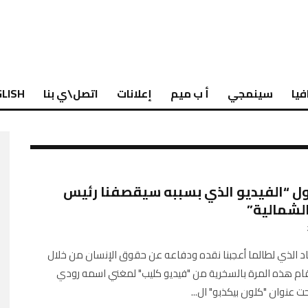
فيا
سينمجي
أ ب ميم
إعلانات
اتصل\ي بنا
LISH
ول “الفيديو الذي بسببه سيقصفنا رئيس
الشمالية”
 الذي لطالما أعجبنا نقده ودفاعه عن حقوق الإنسان من خلال
ام هذه المرة بالسخرية من "فيديو كليب" لمغني اسمه رودي
 عنوان "كلون بيكذبو" ال
...