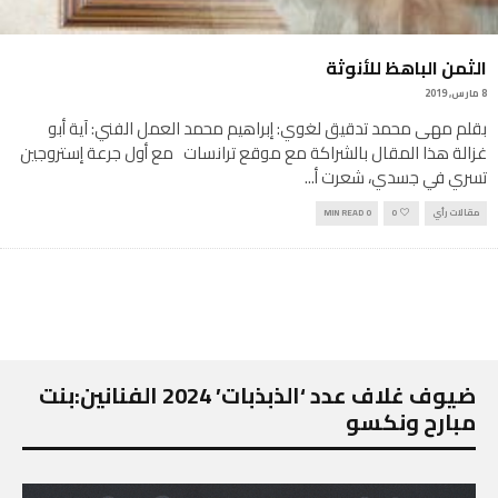
الثمن الباهظ للأنوثة
8 مارس, 2019
بقلم مهى محمد تدقيق لغوي: إبراهيم محمد العمل الفني: آية أبو
غزالة هذا المقال بالشراكة مع موقع ترانسات مع أول جرعة إستروجين
تسري في جسدي، شعرت أ
...
مقالات رأي
0
0 MIN READ
ضيوف غلاف عدد ‘الذبذبات’ 2024 الفنانين:بنت
مبارح ونكسو