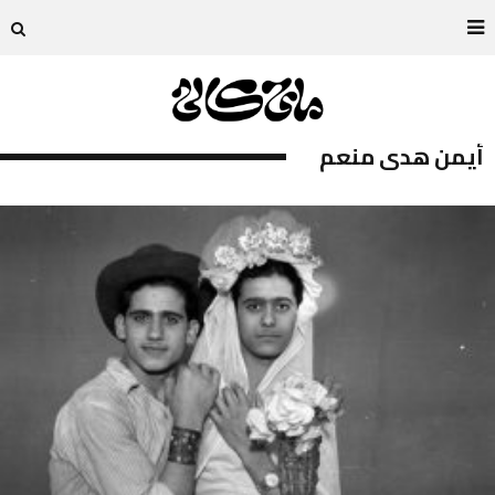
أيمن هدى منعم