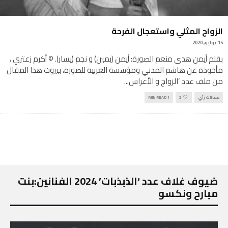
الزواج المثلي واستعجال الفرحة
15 يوليو, 2020
بقلم أيمن هدى منعم الصورة: أيمن (يمين) و نجم (يسار). © أكرم زعتري ،
مأخوذة عن هاشم المدني ومؤسسة العربية للصورة، بيروت هذا المقال
من ملف عدد ‘الزواج و الأعراس
...
مقالات رأي
2
1 MIN READ
ضيوف غلاف عدد ‘الذبذبات’ 2024 الفنانين:بنت
مبارح ونكسو