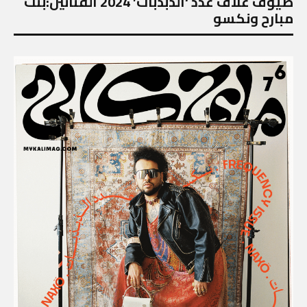
ضيوف غلاف عدد ‘الذبذبات’ 2024 الفنانين:بنت
مبارح ونكسو