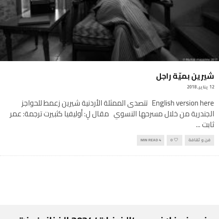
شيرين بميّة راجل
12 يناير, 2018
English version here تتصدى الممثلة الأردنية شيرين زعمط للحواجز
الجندرية من خلال مسرحها النسوي مقال لِ: أوليفيا كثبيرت ترجمة: عمر
ثابت
...
فن و ثقافة
0
4 MIN READ