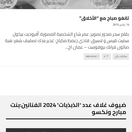
تانغو صباح مع “الأخلاق”
14 يناير, 2019
بقلم سحر مندور تصوير: عمر شاع الشخصية المصورة: أفروديت نيكول
سميث تلبيس و تنسيق: فادي زعمط مكياج: غدير بندك تصفيف شعر: هبة
صالون فرانك بروفوست – عمان اخ
...
مقالات رأي
0
7 MIN READ
ضيوف غلاف عدد ‘الذبذبات’ 2024 الفنانين:بنت
مبارح ونكسو