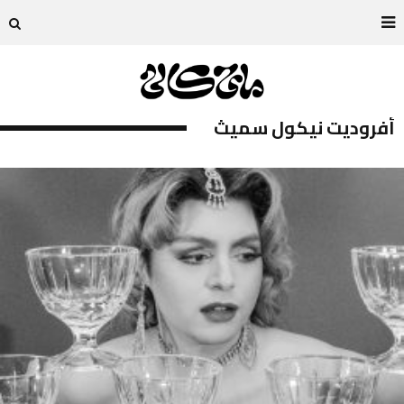
أفروديت نيكول سميث