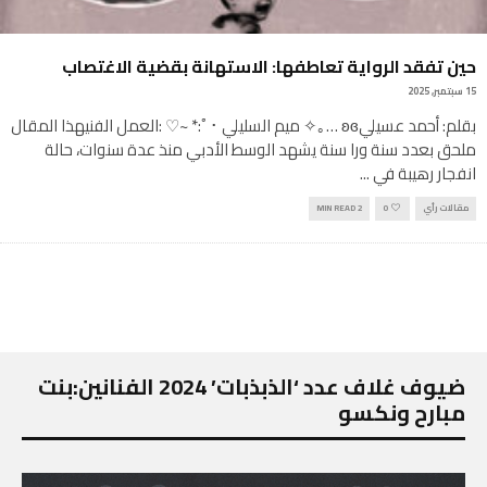
حين تفقد الرواية تعاطفها: الاستهانة بقضية الاغتصاب
15 سبتمبر, 2025
بقلم: أحمد عسيليʚɞ …｡✧ ميم السليلي ･ﾟ:* ~♡ :العمل الفنيهذا المقال
ملحق بعدد سنة ورا سنة يشهد الوسط الأدبي منذ عدة سنوات، حالة
انفجار رهيبة في
...
مقالات رأي
0
2 MIN READ
ضيوف غلاف عدد ‘الذبذبات’ 2024 الفنانين:بنت
مبارح ونكسو