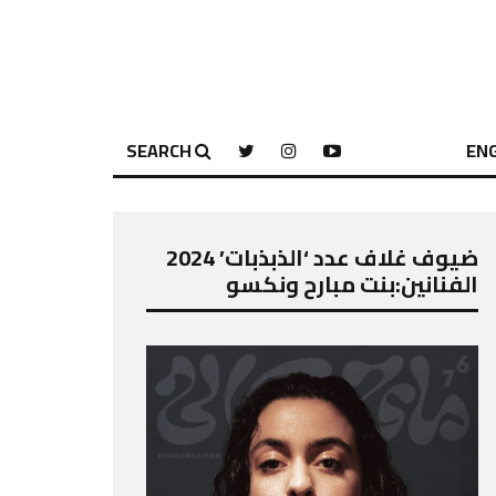
SEARCH
ENG
ضيوف غلاف عدد ‘الذبذبات’ 2024
الفنانين:بنت مبارح ونكسو