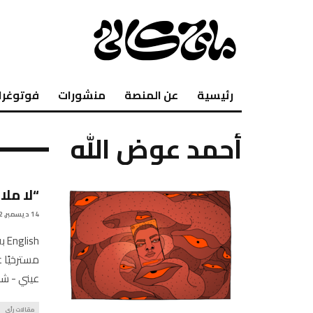
رئيسية
عن المنصة
منشورات
فوتوغرا
أحمد عوض الله
“لا مل
14 ديسمبر, 2022
sh
مسترخيًا 
عيني - ش
مقالات رأي