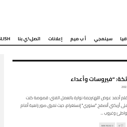
فيا
سينمجي
أ ب ميم
إعلانات
اتصل\ي بنا
LISH
ائكة: “فيروسات وأعداء
Engli بقلم أحمد عوض اللهترجمة نوارة بالعمل الفني: قضوضة كنت
على أريكتي أتصفح "ستوري" إنستغرام، حيث تمرق صور زاهية أمام
واطئ وغروب
...
3 MIN READ
0