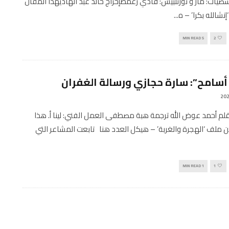
صيات: مار و نورتلبيس: فادي زعمطإخراج خالد عبد الهاديهذا المقال
شالله بكرا’ – ه
...
5 MIN READ
2
أسامح”: سارة حجازي ورسالة الغفران
Engli بقلم أحمد عوض الله ترجمة هبة مصطفى العمل الفني: لينا أ. هذا
 ملف ‘الهجرة والغربة’ – هيكل العدد هنا تابعت المشاعر التي
1 MIN READ
1