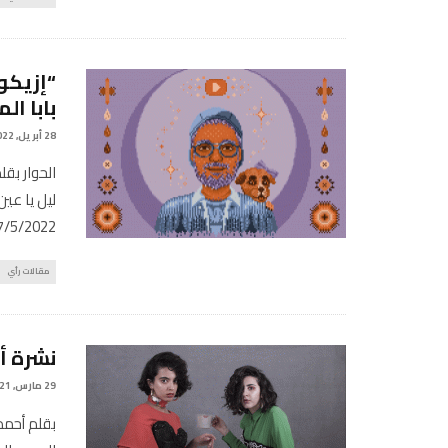
“إزيكو
بابا ال
28 أبريل, 2022
الحوار بق
ليل يا عي
7/5/2022
مقالات رأي
نشرة أخبار العام
29 مارس, 2021
بقلم أحمد