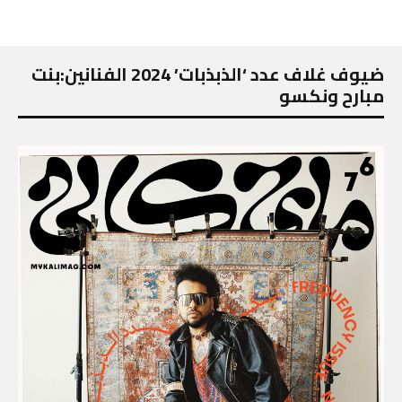
ضيوف غلاف عدد ‘الذبذبات’ 2024 الفنانين:بنت
مبارح ونكسو