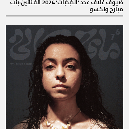
ضيوف غلاف عدد ‘الذبذبات’ 2024 الفنانين:بنت
مبارح ونكسو