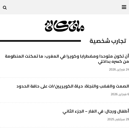
تجارب شخصية
أن تكون متوحدا ومضطرابا وكويرا في المغرب: ما تمكنت المنظومة
من كسره بداخلي
24 فبراير, 2026
الصمت والغضب والنجاة: حياة الكويريين/ات على حافة الحدود
6 فبراير, 2026
أطفال ورجال: في الغار – الجزء الثاني
29 سبتمبر, 2025