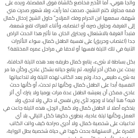
والجا هوبي، أما الأخير فخاضع كالشاة فوق المقصلة، ويده على
فمه محاولا كتم النشيج، صدمت لما رأيت، وبلا شعور صدرت مني
شهقة، سمعها ابن الحرام وفك المزلاج” حاول الشيخ إدخال كمال
إلى الغرفة، وحاول ضربه أو اغتصابه، وأثناء العراك تقع شمعة،
فتبدأ الغرفة بالاشتعال، ويحترق الخان. ما تأثير هذا الحدث الراض
جدا (اغتصاب وحريق) على نفسية الطفل كمال، سواء التأثيرات
الآنية في تلك الليلة نفسها أو لاحقا في مراحل عمره المختلفة؟
بكل بساطة لا شيء، يتابع كمال طريقه بعد هذه الليلة الحافلة،
يبحث عن مكان آخر ليأويه، ثم يتابع حياته بشكل عادي وكأن ما مر
به شيء طبيعي جدا، ولم يعد الكاتب لهذه الليلة ولا لتداعياتها
النفسية أبدا على الطفل كمال، وكأنها لم تحدث، أو كأنها حدث
عادي ممكن أن يعيشه الطفل عدة مرات يوميا ولا يترك أي أثر
فيه؟ هنا أيضا لا وجود لأي رض نفسي لا حالي ولا لاحق، ولا
يتذكره أصلا لا الطفل كمال ولا كمال الرجل، هذه الليلة جاءت في
العمل وكأنها ليلة عادية، ينطوي ذكرها ككل الليالي، بلا أي
تداعيات على شخصية كمال، ولا أدري صراحة كيف واتت الكاتب
القدرة على الاستهانة بحدث كهذا في حياة شخصية بطل الرواية،