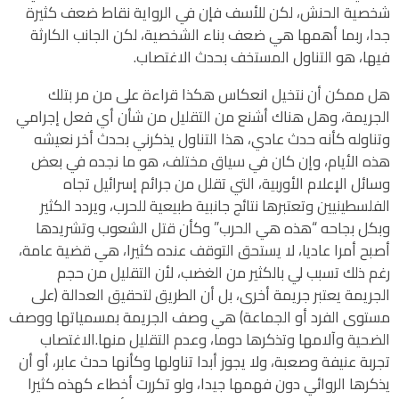
شخصية الحنش، لكن للأسف فإن في الرواية نقاط ضعف كثيرة
جدا، ربما أهمها هي ضعف بناء الشخصية، لكن الجانب الكارثة
فيها، هو التناول المستخف بحدث الاغتصاب.
هل ممكن أن نتخيل انعكاس هكذا قراءة على من مر بتلك
الجريمة، وهل هناك أشنع من التقليل من شأن أي فعل إجرامي
وتناوله كأنه حدث عادي، هذا التناول يذكرني بحدث أخر نعيشه
هذه الأيام، وإن كان في سياق مختلف، هو ما نجده في بعض
وسائل الإعلام الأوربية، التي تقلل من جرائم إسرائيل تجاه
الفلسطينيين وتعتبرها نتائج جانبية طبيعية للحرب، ويردد الكثير
وبكل بجاحه “هذه هي الحرب” وكأن قتل الشعوب وتشريدها
أصبح أمرا عاديا، لا يستحق التوقف عنده كثيرا، هي قضية عامة،
رغم ذلك تسبب لي بالكثير من الغضب، لأن التقليل من حجم
الجريمة يعتبر جريمة أخرى، بل أن الطريق لتحقيق العدالة (على
مستوى الفرد أو الجماعة) هي وصف الجريمة بمسمياتها ووصف
الضحية وآلامها وتذكرها دوما، وعدم التقليل منها.الاغتصاب
تجربة عنيفة وصعبة، ولا يجوز أبدا تناولها وكأنها حدث عابر، أو أن
يذكرها الروائي دون فهمها جيدا، ولو تكررت أخطاء كهذه كثيرا