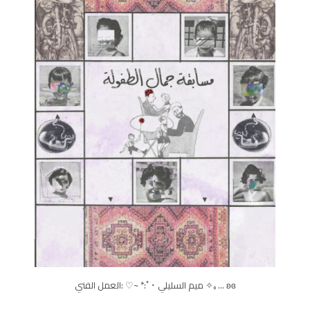
ʚɞ …｡✧ ميم السليلي ･ﾟ:* ~♡ :العمل الفني