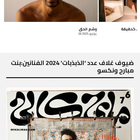
يس كحقيقة
وشم الحق
28 يوليو, 2025
ضيوف غلاف عدد ‘الذبذبات’ 2024 الفنانين:بنت
مبارح ونكسو