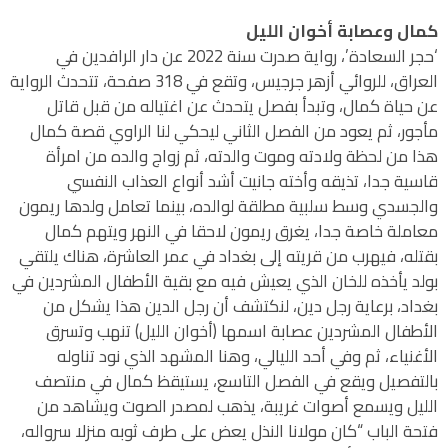
كمال وعصابة أخوان الليل
‘حجر السعادة’، رواية صدرت سنة 2022 عن دار الرافدين في
العراق، للروائي أزهر جرجيس، وتقع في 318 صفحة، تتحدث الرواية
عن حياة كمال، وتبدأ بفصل يتحدث عن اغتياله من قبل قاتل
مأجور، ثم يعود من الفصل الثاني ليحكي لنا الراوي قصة كمال
هذا من لحظة ولادته وموت والدته، ثم زواج والده من امرأة
قاسية جدا، تذيقه وأخته جانيت أشد أنواع العذاب النفسي
والجسدي وسط سلبية مطلقة لوالده، بينما تعامل ولدها ريمون
معاملة خاصة جدا، يغرق ريمون لاحقا في النهر ويتهم كمال
بقتله، فيهرب من قريته إلى بغداد في عمر العاشرة، هناك يلتقي
بولد يأخذه للخان الذي يعيش فيه مع بقية الأطفال المشردين في
بغداد، برعاية رجل دين، لنكتشف أن رجل الدين هذا يشكل من
الأطفال المشردين عصابة اسمها (أخوان الليل) تنهب وتسرق
الأغنياء، ثم وفي أحد الليالي، وهنا المشهد الذي نود تناوله
بالتفصيل ويقع في الفصل التاسع، يستيقظ كمال في منتصف
الليل ويسمع أصوات غريبة، يذهب لمصدر الصوت ويشاهد من
فتحة الباب “كان مولانا النذل يعض على طرف ثوبه منزلا سرواله،