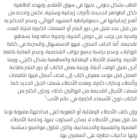
الطلب بشكل جنوني عليها في سوق الأفلام، ولهذه الظاهرة
ككل الظواهر الجديدة تأثيرات إيجابية وسلبية، تكمن واحدة من
أهم إيجابياتها في ديموقراطية المشهد الروائي، وعدم التحكم به
من قبل عدد قليل من دور النشر أو المنصات الكبيرة قليلة العدد،
وقدرة من يرغب على خوض التجربة، وتجربة حظه وما يستطيع
تقديمه، أما الجانب السلبي، فهو الاستسهال والسرعة في كتابة
الروايات، وعدم دراسة جميع جوانب الشخصية، وعدم العناية باللغة
الأدبية، وانتشار الأخطاء الإملائية والمطبعية بشكل كارثي، وربما
أدى ضيق الوقت أحيانا، ورغبة بعض الكتاب أو دور النشر بطباعة
العمل قبل موعد معرض كتاب إلى قذف أعمال فيها تناقضات
وأخطاء وعثرات كثيرة، وهذه الأخطاء شملت الجيل الجديد كما
شملت الأجيال القديمة من الروائيين كذلك، وحتى الكثير من
1
الكتاب ذوي الأسماء الكبيرة في عالم الأدب.
وإن كانت الأخطاء الإملائية أو اللغوية (على فداحتها) مقبولة نوعا
ما، فإن بعض الأخطاء لا يمكن السكوت عنها، وخاصة الأخطاء
العلمية والنفسية والاجتماعية، والتي تتناول مواضيع حساسة
ولها تداعيات خطيرة على المعنيين بها.