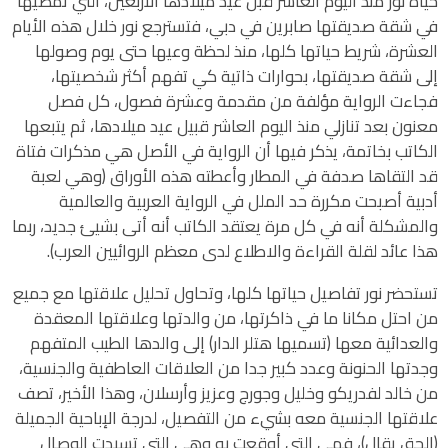
حياة نور منذ اليوم العاشر قبل عيد ميلادها الأربعين، التي تمضيها
في شقة صديقتها صابرين في دبي، فتسترجع نور خلال هذه الأيام
العشرة، شريط حياتها كلها، منذ لحظة وعيها حتى يوم وصولها
إلى شقة صديقتها، بحوارات ذاتية كي تفهم أكثر شخصيتها،
فجاءت الرواية مؤلفة من مقدمة وعشرة فصول، كل فصل
معنون بعد تنازلي منذ اليوم العاشر قبيل عيد ميلادها، ثم يتبعها
الكاتب بخاتمة، يذكر فيها أن الرواية في الأصل هي مذكرات فتاة
قد التقاها صدفة في المطار وأعطته هذه الأوراق (وهي لعبة
أدبية أصبحت مكررة حد الملل في الرواية العربية والعالمية
والمشكلة أنه في كل مرة يعتقد الكاتب أنه أتى بشيئ جديد، ربما
هذا عائد لقلة القراءة والاطلاع لدى معظم الروائيين العرب).
تستحضر نور تفاصيل حياتها كلها، وتحاول تحليل علاقتها مع جميع
من احتل مكانا ما في ذاكرتها، من والدتها وعلاقتها المعقدة
والعدائية معها (تسميها هتلر الدار) إلى والدها الطيب المتفهم
وجدتها الحنونة وعدد كبير جدا من العلاقات العاطفية والجنسية،
من خالد لفدريكو وخليل وجورج وعزيز وأرسلان، وهذا الأخير، تصف
علاقتها الجنسية معه بشيء من التفصيل، لدرجة الإباحية الجميلة
(الحق يقال)، فهي التي أوقعت به وهي التي تسيدت الوصال