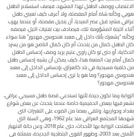
الاغتصاب ووصف الطفل لهذا المشهد، فيصف استسلام الطفل
هوبي وكأنه شاة أمام المقصلة، ولا أعرف كيف لعيني طفل
عراقي مشرد قبل عصر الميديا، أن يتخيل مقصلة، أو عندما يهرب
أثناء الليلة المشؤومة تلك، فيصادف بيت لفتيات الليل، فيصفه
وكأنه “يشعرك بأنك داخل إلى معبد هندوسي مهجور” هنا سواء
كان الطفل كمال من يتحدث أم كان كمال الناضج هو من يسرد
الحكاية، أو حتى لو كان راوي عليم يريد وصف إحساس الطفل
كمال أمام بيت المتعة هذا، كيف يمكن أن يشبه إحساس طفل
من خلفية مسيحية في بلد كالعراق، بإحساس الداخل إلى معبد
هندوسي مهجور؟ وما هو يا ترى إحساس الداخل إلى معبد
هندوسي مهجور؟
الرواية ربما تكون جيدة لأنها تستدعي قصة طفل مسيحي عراقي،
نشعر فيها ببعض الحميمية خاصة عندما يتحدث عن بعض شوارع
بغداد وحواريها، وتلقي بعضا من الضوء على التغيرات التي
شهدها المجتمع العراقي منذ عام 1962، وهي السنة التي
استفتحت الرواية بها الأحداث، حتى عام 2018، وعن حالة الانهيار
الأمني بعد 2003، وظهور القوى البلطجية الجديدة، متمثلة في