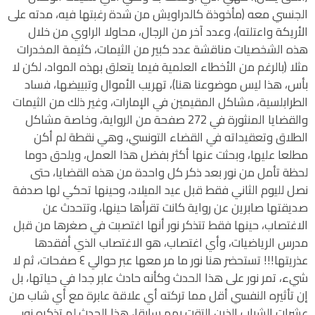
الجنسي معه (مأخوذة كالدراويش من شدة رغبتها فيه، مدته على
الأريكة واعتلته)، وعدد آخر من الرجال، محاولا الراوي من خلال
هذه الشخصيات مناقشة عدد كبير من الثيمات، كثيمة المخدرات
مثلا (بالرغم من الأخطاء العلمية فيما يتعلق بهذه المواد، لكن لا
بأس، هذا ليس موضوعنا هنا)، تهريب الأموال وتبييضها، فساد
الطرابلسية، مشاكل المقيمين في الإمارات، وغير ذلك من الثيمات
والقضايا المنثورة في 272 صفحة من الرواية، وخاصة مشاكل
الطلاق وتعقيداته في القضاء التونسي، وهي نقطة لم أكن
مطلعا عليها، وبحثت عنها أكثر بفضل هذا العمل، ويلحق دوما
لحظة تأمل من نور بعد ذكر كل واحدة من هذه القضايا، حتى
نصل لليوم الثاني فقط قبل عيد الميلاد، وحينها تحكي لها صدفة
صديقتها صابرين عن رواية كانت تقرأها حينها، وتتحدث عن
الاغتصاب، حينها فقط تتذكر نور أنها اغتصبت في صغرها من قبل
مدرس الرياضيات، وأي اغتصاب، هو الاغتصاب الذي أفقدها
عذريتها!!! تستحضر هنا نور ما مر معها عبر حوالي ٤ صفحات، ثم لا
شيء، تمر نور على هذا الحدث وكأنه حادث عابر جدا في حياتها، بل
إن تأثيره النفسي أقل مما تركته أي علاقة عابرة مع أي شاب من
عشرات الشباب الذين التقت بهم سابقا، هذا الحدث لم تذكره نور