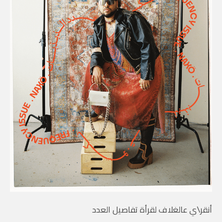
أنقر\ي عالغلاف لقرأة تفاصيل العدد