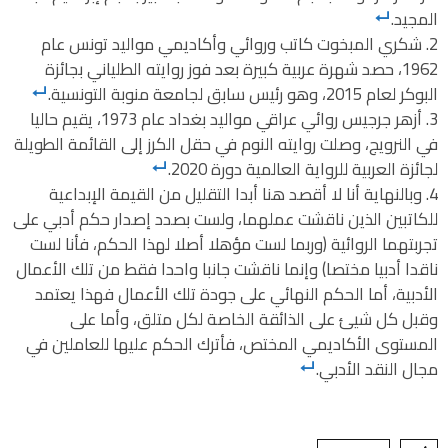
المجيد.
شكري المبخوت كاتب وروائي وأكاديمي مواليد تونس عام
1962، حصد شهرة عربية كبيرة بعد فوز روايته الطلياني بجائزة
البوكر لعام 2015، وهو رئيس سابق لجامعة منوبة التونسية.
أزهر جرجيس روائي عراقي مواليد بغداد عام 1973، يقيم حاليا
في النرويج، وصلت روايته النوم في حقل الكرز إلى القائمة الطويلة
لجائزة العربية للرواية العالمية دورة 2020.
وبالنهاية أنا لا أقصد هنا أبدا التقليل من القيمة الإبداعية
للكاتبين الذين ناقشت عملهما، ولست بصدد إصدار حكم أدبي على
تجربتهما الروائية (وربما لست مؤهلا أصلا لهذا الحكم، فأنا لست
ناقدا أدبيا مختصا) وإنما ناقشت جانبا واحدا فقط من تلك الأعمال
الأدبية، أما الحكم النهائي على جودة تلك الأعمال فهذا يعتمد
وقبل كل شيئ على الذائقة الخاصة لكل متلق، وأما على
المستوى الأكاديمي المختص، فأترك الحكم عليها للعاملين في
مجال النقد الأدبي.