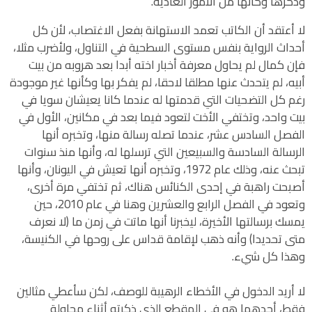
وذكرها وكأنها من الأمور العادية.
لا أعتقد أن الكاتب تعمد الاستهانة بفعل الاغتصاب، لأن كل
أحداث الرواية بنفس مستوى السطحية في التناول، ولأضرب مثلا،
فإن كمال لم يحاول معرفة أخبار اخته أبدا بعد هروبه من بيت
أبيه، لم يتحدث عنها مطلقا لاحقا، لم يفكر بها وكأنها غير موجودة
رغم كل التضحيات التي قدمتها له عندما كانا يعيشان سويا في
بيت واحد، وتختفي الأخت لتعود فيما بعد في مكانين، الأول في
الفصل السادس عشر، عندما تصله رسالة منها، وتخبره أنها
الرسالة السادسة والسبيعين التي ترسلها له، وأنها منذ سنوات
تبحث عنه، وذلك عام 1972، وتخبره أنها تعيش في اليونان، وأنها
أصبحت راهبة في إحدى الكنائس هناك، ثم تختفي مرة أخرى،
وتعود في الفصل الرابع والعشرين وهنا في عام 2010، حين
يمسك برسالتها الأخيرة، ليخبرنا أنها ماتت في زمن ما (لا نعرف
متى تحديدا) وأنه ذهب لإقامة قداس على روحها في الكنيسة،
وهذا كل شيء.
لا أريد الدخول في الأخطاء الرهيبة للوصف، لكن سأعطي مثالين
فقط، أحدهما هو في المقطع الذي ذكرته أثناء محاولة