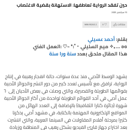
حين تفقد الرواية تعاطفها: الاستهانة بقضية الاغتصاب
15 سبتمبر, 2025
مقالات رأي
0
2 MIN READ
بقلم:
أحمد عسيلي
ʚɞ …｡✧ ميم السليلي ･ﾟ:* ~♡ :العمل الفن
هذا المقال ملحق بعدد
سنة ورا سنة
يشهد الوسط الأدبي منذ عدة سنوات، حالة انفجار رهيبة في إنتاج
الرواية، ترافق مع تأسيس لعدد كبير من دور النشر والجوائز الأدبية
بقوائمها الطويلة والقصيرة، والتي وصلت في بعض الأحيان إلى ٦٠
عمل أدبي في أحد القوائم الطويلة لواحدة من أكثر الجوائز الأدبية
شهرة (جائزة كتارا الثقافية) بالإضافة إلى العدد الهائل من
المواقع الإلكترونية المهتمة بالكتابة، في مشهد أدبي يذكرنا
كثيرا بمرحلة أفلام المقاولات في السينما العربية، والتي انتشرت
بعد اختراع جهاز قارئ الفيديو بشكل رهيب في المنطقة وزيادة