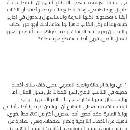
في رواياتنا العربية، فستعطي الانطباع للقارئ أن الاغتصاب حدث
عابر بل وربما طبيعي، وهذا بالطبع ما لا نريده، وأعتقد أن الكتاب
أيضا لا يقصدونه، لكنها السرعة والاستسهال بالدخول في تجارب
كتابة ربما لم يكن الكاتب جاهزا لها تماما، لذلك أرجو من الكتاب
والمحررين ودور النشر الالتفات لهذه الظواهر جيدا أثناء مراجعتها
4
للعمل الأدبي، فهي أبدا ليست ظواهر بسيطة.
في رواية الريحانة والديك المغربي ليحيى خلف هناك أخطاء
معيبة في التناسب الزمني لسير الأحداث على سبيل المثال، أما
رواية حرمان ففيها تكرارات في الأحداث والجمل بل وحتى
الإقتباسات، مما يعطي الانطباع أن الروايتين لم تحررا أصلا، أما في
رواية العابرة، فقد أحصى أحد المحررين أكثر من 200 خطأ لغوي،
ناهيك عن الأخطاء التاريخية وتكرار الصفحات، وهي الصادرة عن
دار نشر مرموقة بحجم المتوسط، وللكاتب كبير بحجم إبراهيم عبد