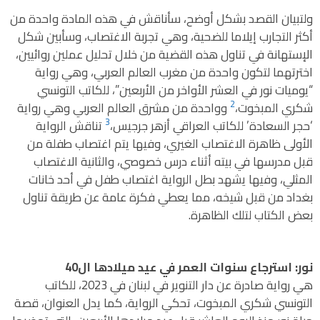
ولتبيان القصد بشكل أوضح، سأناقش في هذه المادة واحدة من
أكثر التجارب إيلاما للضحية، وهي تجربة الاغتصاب، وسأبين شكل
الإستهانة في تناول هذه القضية من خلال تحليل عملين روائيين،
اخترتهما لتكون واحدة من مغرب العالم العربي، وهي رواية
“يوميات نور في العشر الأواخر من الأربعين”، للكاتب التونسي
2
شكري المبخوت،
وواحدة من مشرق العالم العربي وهي رواية
3
‘حجر السعادة’ للكاتب العراقي أزهر جرجيس،
تناقش الرواية
الأولى ظاهرة الاغتصاب الغيري، وفيها يتم اغتصاب طفلة من
قبل مدرسها في بيته أثناء درس خصوصي، والثانية الاغتصاب
المثلي، وفيها يشهد بطل الرواية اغتصاب طفل في أحد خانات
بغداد من قبل شيخه، مما يعطي فكرة عامة عن طريقة تناول
بعض الكتاب لتلك الظاهرة.
نور: استرجاع سنوات العمر في عيد ميلادها ال40
هي رواية صادرة عن دار التنوير في لبنان في 2023، للكاتب
التونسي شكري المبخوت، تحكي الرواية، كما يدل العنوان، قصة