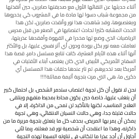
أثناء حديثها عن التقائها الأول مع صديقتها صابرين، حين أنقذتها
من مجموعة شباب دسوا لها مادة ما في المشروب كي يخدروها
ويغتصبوها، وقد شاهدت هذا نور وأنقذت صابرين، لكن هذا
الحدث المشابه كثيرا لحادث اغتصابها في الصغر من قبل مدرس
الرياضيات الذي وضع لها مخدرا في القهوة وأفقدها عذريتها،
تعاملت معه نور بكل برودة ودون أي أثر نفسي عليها، بل والأكثر
أنها أثناء هذه الأيام العشرة، كانت تتابع مسلسل دامر، قصة هذا
السفاح الأمريكي الأبيض الذي كان يغتصب أبناء الأقليات في
أمريكا بعد تخديرهم، لم تثر عندها حلقات هذا المسلسل أي
ذكرى ما، هي التي مرت بتجربة أليمة مماثلة!!!!
نحن لا نقول أن كل تجربة اغتصاب ستدمر الشخص، بل احتمال كبير 
أن يتغلب عليها، خاصة حين يكون محاط بمحيط متفهم ويتلقى 
العلاج المناسب، لكنها بالتأكيد لن تمحى من الذاكرة، إلا في 
حالات قليلة جدا، وهي حالات النسيان الانتقائي، وهي تجربة 
يمكن أن يمر بها المريض، بحذف كل ما يتعلق بتجربة مريرة ما من 
ذاكرته، وهذا ما اعتقدت أن شخصية نور قد فعلته، ربما لأني 
أحاول أن أجد عذرا ما للكاتب في تناوله البسيط لهذه التجربة 