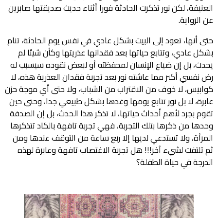
العنيفة، لكن نور تذكرت الحادثة فورا أثناء حديث صديقتها صابرين 
عن الرواية.
حتى أنها، تعود إلى البيت بشكل عادي في نفس يوم الحادثة، تنام
بشكل عادي، وتتابع حياتها بعد فقدانها عذريتها وكأن شيئا لم
يحدث، بل إن ضياع الإنسان لمحفظته أو لبعض نقوده سيسبب له
رض نفسي أكبر مما عاشته نور بعد تجربة فقدان العذرية هذه، لا
كوابيس، لا خوف من الاقتراب من الشباب، ولا حتى أي موجة حزن
عابرة، لا بل نور تتابع يومها وغدها بشكل طبيعي جدا، وحتى حين
تقوم بجرد لأهم أحداث حياتها، لا تذكر هذا الحدث، بل إن الصدفة
وحدها من ذكرها بتلك التجربة، فهي تجربة تافهة بالكاد تتذكرها
المرأة، ولا تستدعي لديها إلا ربع ساعة من التوقف عندها ومن
ثم تلتفت لشيء آخر!!! هل تجربة الاغتصاب تافهة وعابرة لهذه
الدرجة في حياة الطفلة؟