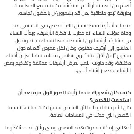
أتعلم من العملية أولاً ثم استكشف كيفية جمع المعلومات
بطريقة تبدو منطقية لمن قد يشعرون/ن بالفضول تجاهه.
عندما بدأنا، أردنا فقط تسجيل تلك القصص حتى لا تختفي عند
وفاة هؤلاء النساء، ثم خطرت لنا فكرة الأرشيف، وبدأت النساء
في مشاركة أرشيفاتهن الشخصية معنا بسخاء شديد وتحول
المنشور إلى أرشيف مفتوح، وكان لكل معرض أقمناه حول
مشروع “لِمَنْ أتَيْنَ قَبلَنا” نهج تنظيمي مختلف تماماً لعرض أشياء
مختلفة، وقد حاولت اللعب لعرض أرشيفات مختلفة وتضخيم بعض
الأشياء وتصغير أشياء أخرى.
كيف كان شعورك عندما رأيت الصور لأول مرة بعد أن
استمعت للقصص؟
كان الأمر خيالياً نوعاً ما لأن القصص نفسها كانت خيالية، لا سيما
القصص التي حدثت في المساحات العامة.
أذهلتني إمكانية حدوث هذه القصص ومتى وأين قد حدثت؟ وما