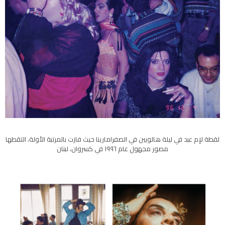
لقطة لإم عبد في ليلة هالويين في الصفرامارينا حيث فازت بالمرتبة الأولة، التقطها
مصور مجهول عام ١٩٩٦ في كسروان، لبنان