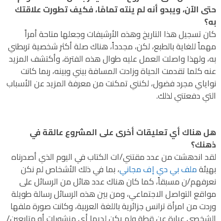
حتى الآن، ويبدو أنه لم ينته تمامًا، فكيف تطورت علاقتك
به؟
كان تسجيل هذا التاريخ وهذه الأرشيفات وجعلها متاحة أمراً
مهماً للغاية بالطبع، لكن، مجدداً، هناك صلة أكثر شخصية تربطني
به، ولهذا واصلت العمل عليه طوال هذه الفترة، وأكتشف المزيد
عنه كلما تقدمت الحياة وزادت المسافة بيني وبينه، ربما كانت
نواياي مجرد فضول، لكنني تمكنت من معرفة المزيد عن الأسباب
التي دفعتني لذلك.
هل هناك أي تعليقات أخرى على المشروع عالقة في
ذهنك؟
لقد اندهشت من عدد مقتني/ات الكتاب في اليوم الذي أصدرناه
بهيئة
ملف بي دي إف مجاني
، بما في ذلك الأشخاص لم نكن
نعرفهم/ن مسبقاً، كما كان هناك عدد هائل من الرسائل على
مواقع التواصل الاجتماعي، ومن بين هذه الرسائل رسالة طويلة
وردت من امرأة ترانس جزائرية باللغة العربية، وكانت صورة ملفها
الشخصي عبارة عن قطة ولم يكن لديها أي منشورات أو متابعين/