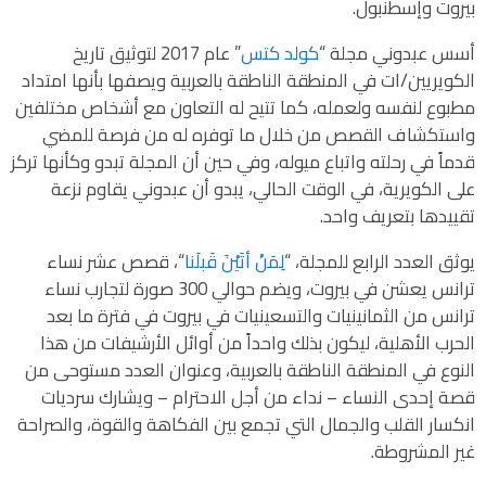
بيروت وإسطنبول.
أسس عبدوني مجلة “
كولد كتس
” عام 2017 لتوثيق تاريخ
الكويريين/ات في المنطقة الناطقة بالعربية ويصفها بأنها امتداد
مطبوع لنفسه ولعمله، كما تتيح له التعاون مع أشخاص مختلفين
واستكشاف القصص من خلال ما توفره له من فرصة للمضي
قدماً في رحلته واتباع ميوله، وفي حين أن المجلة تبدو وكأنها تركز
على الكويرية، في الوقت الحالي، يبدو أن عبدوني يقاوم نزعة
تقييدها بتعريف واحد.
يوثق العدد الرابع للمجلة، “
لِمَنْ أتَيْنَ قَبلَنا
“، قصص عشر نساء
ترانس يعشن في بيروت، ويضم حوالي 300 صورة لتجارب نساء
ترانس من الثمانينيات والتسعينيات في بيروت في فترة ما بعد
الحرب الأهلية، ليكون بذلك واحداً من أوائل الأرشيفات من هذا
النوع في المنطقة الناطقة بالعربية، وعنوان العدد مستوحى من
قصة إحدى النساء – نداء من أجل الاحترام – ويشارك سرديات
انكسار القلب والجمال التي تجمع بين الفكاهة والقوة، والصراحة
غير المشروطة.