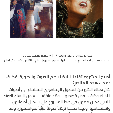
صورة يمين: إم عبد، بيروت ٢٠١٩ – تصوير محمد عبدوني
صورة شمال: لقطة لإم عبد، التقطها مصور مجهول عام ١٩٩٢ في كسروان، لبنان
أصبح المشروع تفاعلياً ايضاً يضم الصوت والصورة، فكيف
دمجت هذه العناصر؟
كان هناك الكثير من الفضول الجماهيري للاستماع إلى أصوات
النساء وكيف سردن قصصهن، وقد وافقت أربع من النساء العشر
اللاتي عملن معهن في هذا المشروع على تسجيل أصواتهن
واستخدامها، ولهذا صنعنا تركيباً صوتياً مرئياً بموافقتهن، وقد