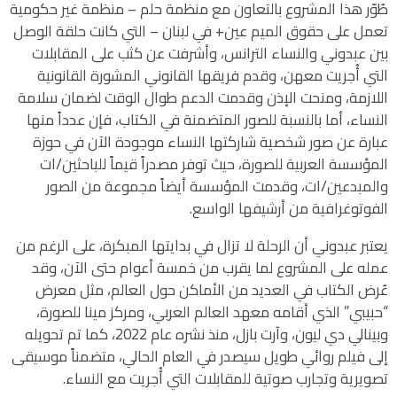
طُوّر هذا المشروع بالتعاون مع منظمة حلم – منظمة غير حكومية
تعمل على حقوق الميم عين+ في لبنان – التي كانت حلقة الوصل
بين عبدوني والنساء الترانس، وأشرفت عن كثب على المقابلات
التي أُجريت معهن، وقدم فريقها القانوني المشورة القانونية
اللازمة، ومنحت الإذن وقدمت الدعم طوال الوقت لضمان سلامة
النساء، أما بالنسبة للصور المتضمنة في الكتاب، فإن عدداً منها
عبارة عن صور شخصية شاركتها النساء موجودة الآن في حوزة
المؤسسة العربية للصورة، حيث توفر مصدراً قيماً للباحثين/ات
والمبدعين/ات، وقدمت المؤسسة أيضاً مجموعة من الصور
الفوتوغرافية من أرشيفها الواسع.
يعتبر عبدوني أن الرحلة لا تزال في بدايتها المبكرة، على الرغم من
عمله على المشروع لما يقرب من خمسة أعوام حتى الآن، وقد
عُرض الكتاب في العديد من الأماكن حول العالم، مثل معرض
“حبيبي” الذي أقامه معهد العالم العربي، ومركز مينا للصورة،
وبينالي دي ليون، وآرت بازل، منذ نشره عام 2022، كما تم تحويله
إلى فيلم روائي طويل سيصدر في العام الحالي، متضمناً موسيقى
تصويرية وتجارب صوتية للمقابلات التي أُجريت مع النساء.