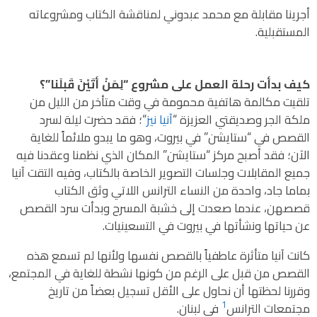
أجرينا مقابلة مع محمد عبدوني لمناقشة الكتاب ومشروعاته
المستقبلية.
كيف بدأت رحلة العمل على مشروع “لِمَنْ أتَيْنَ قَبلَنا”؟
تلقيت مكالمة هاتفية محمومة في وقت متأخر من الليل من
ملكة الجر وصديقتي العزيزة “
آنيا نيز
“؛ فقد حضرت ليلة لسرد
القصص في “ستايشن” في بيروت، وهو ما يبدو ملائماً للغاية
الآن؛ فقد أصبح مركز “ستايشن” المكان الذي نظمنا وعقدنا فيه
جميع المقابلات وجلسات التصوير الخاصة بالكتاب، وفيه التقت آنيا
بماما جاد، واحدة من النساء الترانس اللاتي وثق الكتاب
قصصهن، عندما صعدت إلى خشبة المسرح وبدأت سرد القصص
عن حياتها ونشأتها في بيروت في التسعينيات.
كانت آنيا متأثرة عاطفياً بالقصص نفسها ولأنها لم تسمع هذه
القصص من قبل على الرغم من كونها نشطة للغاية في المجتمع،
وقررنا لحظتها أن نحاول على الأقل تسجيل بعضاً من تاريخ
1
مجتمعات الترانس
في لبنان.