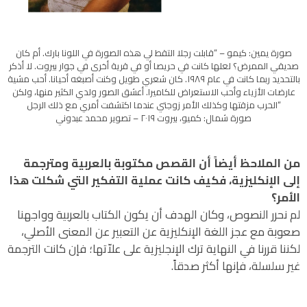
صورة يمين: كيمو – “قابلت رجلا التقط لي هذه الصورة في اللونا بارك. أم كان
صديقي الممرض؟ لعلها كانت في حريصا أو في قرية أخرى في جوار بيروت. لا أذكر
بالتحديد ربما كانت في عام ١٩٨٩. كان شعري طويل وكنت أصبغه أحيانا. أحب مشية
عارضات الأزياء وأحب الاستعراض للكاميرا. أعشق الصور ولدي الكثير منها، ولكن
“الحرب مزقتها وكذلك الأمر زوجتي عندما اكتشفت أمري مع ذلك الرجل
صورة شمال: كميو، بيروت ٢٠١٩ – تصوير محمد عبدوني
من الملاحظ أيضاً أن القصص مكتوبة بالعربية ومترجمة
إلى الإنكليزية، فكيف كانت عملية التفكير التي شكلت هذا
الأمر؟
لم نحرر النصوص، وكان الهدف أن يكون الكتاب بالعربية وواجهنا
صعوبة مع عجز اللغة الإنكليزية عن التعبير عن المعنى الأصلي،
لكننا قررنا في النهاية ترك الإنجليزية على علاّتها؛ فإن كانت الترجمة
غير سلسلة، فإنها أكثر صدقاً.