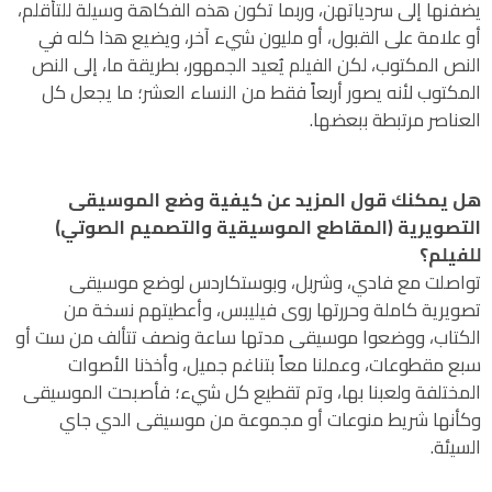
يضفنها إلى سردياتهن، وربما تكون هذه الفكاهة وسيلة للتأقلم،
أو علامة على القبول، أو مليون شيء آخر، ويضيع هذا كله في
النص المكتوب، لكن الفيلم يُعيد الجمهور، بطريقة ما، إلى النص
المكتوب لأنه يصور أربعاً فقط من النساء العشر؛ ما يجعل كل
العناصر مرتبطة ببعضها.
هل يمكنك قول المزيد عن كيفية وضع الموسيقى
التصويرية (المقاطع الموسيقية والتصميم الصوتي)
للفيلم؟
تواصلت مع فادي، وشربل، وبوستكاردس لوضع موسيقى
تصويرية كاملة وحررتها روى فيليبس، وأعطيتهم نسخة من
الكتاب، ووضعوا موسيقى مدتها ساعة ونصف تتألف من ست أو
سبع مقطوعات، وعملنا معاً بتناغم جميل، وأخذنا الأصوات
المختلفة ولعبنا بها، وتم تقطيع كل شيء؛ فأصبحت الموسيقى
وكأنها شريط منوعات أو مجموعة من موسيقى الدي جاي
السيئة.