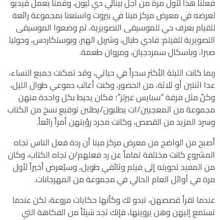
فعلنا هذا لأول مرة من أجل بينالي دي ليون، وقمنا بعمل فيديو
لعرضه في معرض مركز مينا في بيروت واستعنا بمجموعة رائعة
للقيام بعزف حي للموسيقى التصويرية، ثم وضعوا الموسيقى
التصويرية للفيلم: فادي طبال، وشربل الهبر، وبوستكاردس، وجوليا
صبرا، وباسكال سمردجيان، ومروان طعمة.
ربما كانت الليلة الأكثر سحراً في حياتي، وقد تمكنت جميع النساء،
عدا اثنتين أو ثلاثة، من الحضور، وكنت أغالب دموعي طوال الليل،
وكنّ مثل فرقة “سبايس غيرلز”؛ فكان يحيط بكل واحدة منهن
مجموعة من المعجبين/ات يطلبون/يطلبن توقيع نسخ من الكتاب
وسرد المزيد من القصص، وكانت مجرد رؤيتهن أمراً رائعاً.
أصبح من الواضح من معرض مركز مينا أن ردة فعل الناس تجاه
المشروع كانت مختلفة تماماً عن رد فعلهم/ن تجاه الكتاب، وكان
من المفيد تحويله إلى فيلم وثائقي طويل، وسيُعرض أخيراً لأول
مرة في أوائل العام الحالي في مجموعة من المهرجانات.
عندما تقرأ قصصهن، تبدو لك وكأنها حكايات مروعة، لكن عندما
تستمع إليهن وهن يروينها، فإنك تجد شيئاً من الفكاهة التي