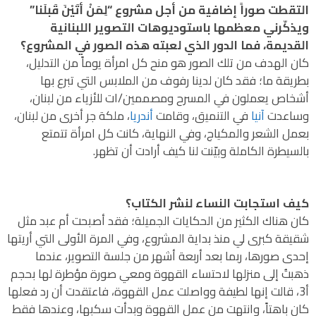
التقطت صوراً إضافية من أجل مشروع “لِمَنْ أتَيْنَ قَبلَنا”
ويذكّرني معظمها باستوديوهات التصوير اللبنانية
القديمة، فما الدور الذي لعبته هذه الصور في المشروع؟
كان الهدف من تلك الصور هو منح كل امرأة يوماً من التدليل،
بطريقة ما؛ فقد كان لدينا رفوف من الملابس التي تبرع بها
أشخاص يعملون في المسرح ومصممين/ات للأزياء من لبنان،
وساعدت
آنيا
في التنميق، وقامت
أندريا
، ملكة جر أخرى من لبنان،
بعمل الشعر والمكياج، وفي النهاية، كانت كل امرأة تتمتع
بالسيطرة الكاملة وبيّنت لنا كيف أرادت أن تظهر.
كيف استجابت النساء لنشر الكتاب؟
كان هناك الكثير من الحكايات الجميلة؛ فقد أصبحت أم عبد مثل
شقيقة كبرى لي منذ بداية المشروع، وفي المرة الأولى التي أريتها
إحدى صورها، ربما بعد أربعة أشهر من جلسة التصوير، عندما
ذهبتُ إلى منزلها لاحتساء القهوة ومعي صورة مؤطرة لها بحجم
أ3، قالت إنها لطيفة وواصلت عمل القهوة، فاعتقدت أن رد فعلها
كان باهتاً، وانتهت من عمل القهوة وبدأت سكبها، وعندها فقط