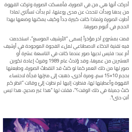
أدركت أنها هي من في الصورة، فأمسكت الصورة وتركت القهوة
من يدها وبدأت تتحدث عن مدى روعتها، ثم بدأت تسألني لماذا
أطرت الصورة ولماذا كانت كبيرة جداً وكيف يمكنها وضعها بهذا
الحجم في ألبوم صورها.
قمت بمشروع آخر مؤخراً يُسمى “الأرشيف الموسع”، استخدمت
فيه تقنية الذكاء الاصطناعي لملء الفجوة الموجودة في أرشيف
أم عبد؛ فليس لديها صور عندما كانت في التاسعة عشرة أو
العشرين من عمرها، وقد وُلدتُ عام 1989 وقررتُ إعادة تكوين
صور لها من ذلك العمر كما لو كنتُ قد التقطتُ الصورة، وطبعتها
بحجم 10×15 سم، ومرة أخرى، ذهبت إلى منزلها فجأة لاحتساء
القهوة وأعطيتها لها، فنظرت إليها ثم نظرت إليّ وقالت “انظر كم
كنتُ جميلة في ذلك الوقت؟”، فقلت لها “هذا غير صحيح، هذا ليس
أنتِ حتى!”.