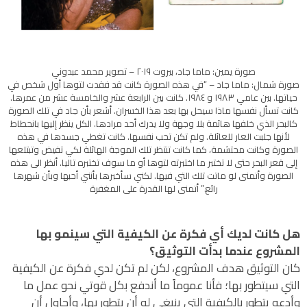
صورة يمين: ماما جاد، بيروت ٢٠١٩ – تصوير محمد عبدوني
صورة شمال: ماما جاد – “في هذه الصورة كانت قد فقدت لتوها أول شخص في
حياتها. بين عامي ١٩٨٣ و ١٩٨٤. كانت بين الرابعة عشر والخامسة عشر من عمرها.
كانت تسأل نفسها ماذا سيحل بها بعد هذا الخسران. أشعر بأن جاد في تلك الصورة
كالبحر الذي خلفها هائمة بلا وجهة ولا يدرك أحد مرادها. الكل ينظر إليها بانحطاط
لأنها جلبت العار للعائلة. ولم تكن تحب نفسها. كانت تغطي جسدها في هذه
الصورة وكانت محتشمة، كما كانت تنتظر تلك الموجة الهائلة لكي تفيض وتبتلعها
إلى قعر البحر حتى لا تختبر ما اختبرته لتوها أو ما سوف تختبره تاليا. أنظر الى هذه
الصورة وأتمنى لو ماتت تلك التي فيها. لكني سأخبرها بأنني أحبها وبأن شهرها
رائع.” أتمنى لها القدرة على المغفرة
هل كانت لديك أي فكرة عن الكيفية التي سينمو بها
المشروع عندما بدأت التوثيق؟
كان التوثيق هدف المشروع، لكن لم تكن لدي فكرة عن الكيفية
التي سيتطور بها؛ فأنا عموماً ما أندفع بكل قوتي نحو عمل ما
وأدعه يتطور بالكيفية التي ينبغي له أن يتطور بها، وأحاول أن