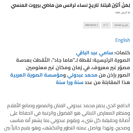
لِمَنْ أتَيْنَ قَبلَنا: تاريخ نساء ترانس من ماضي بيروت المنسي
25 أبريل, 2025
فن و ثقافة
0
7 MIN READ
English
كلمات:
سامي عبد الباقي
الصورة الرئيسية: لقطة لـ”ماما جاد”، التُقطت بعدسة
مصوّر غير معروف، في زمان ومكان غير معلومين
الصور بإذن من
محمد عبدوني
و
مؤسسة الصورة العربية
هذا
المقابلة
من عدد
سنة ورا سنة
الدافع الذي يحفز محمد عبدوني الفنان والمصور وصانع الأفلام
ومنظم المعارض اللبناني هو الفضول والرغبة في الحفاظ على
أصالة وحقيقة كل شيء، ويقوم عبدوني بما يشعر أنه مناسب
وصحيح، ولهذا يواصل عمله التطور والتكشف، وهو يقيم حالياً بين