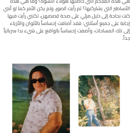
هي هذه الملاحم التي خاضتها هؤلاء النسوة؟ وما هي هذه
الأساطير التي يشاركنها؟ ثم رأيت الصور، ولم يكن الأمر كما لو أنني
كنت بحاجة إلى دليل مرئي على صحة قصصهن، لكنني رأيت فيها
إجابة على جميع أسئلتي؛ فقد أضافت إحساساً بالألوان والأزياء
إلى تلك المساحات، وأضفت إحساساً بالواقع على شيء بدا سريالياً
جداً.