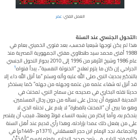
العمل الفني:
عمر
:التحول الجنسي عند السنة
هذا لم يكن توجها شيعيا فحسب، بعد فتوى الخميني بعام في
1988 أفتى محمد سيد طنطاوي مفتي الجمهورية المصرية منذ
عام 1986 وشيخ الأزهر من 1996 إلى 2010 بجواز التحول الجنسي
1
الجراحي إن كان ما يلزم لعلاج “الخنوثة النفسية”، يبدأ فتواه
بالتذكير بحديث النبي صلى الله عليه وآله وسلم “ما أنزل الله داء إلا
قد أنزل له شفاء علمه من علمه وجهله من جهله” كما يستذكر
حديثا نقله البخاري في صحيحه عن سماح النبي، لمخنث في
المدينة المنورة أن يدخل على نسائه من دون رجال المسلمين،
وهو ما يبين أن “المخنث بالفطرة” لا يلام على تخنثه الذي لا
يتحكم به، وأما إنكار من يشبه النساء قولاً وفعلاً، فيجب أن يقتصر
على من يفعل ذلك عمدا بإرادته، وهذا رأي قديم عند أهل السنة
والجماعة، نجد الإمام ابن حجر العسقلاني (1371م -1449م) في
كتابه فتح الباري في شرح صحيح البخاري يقوله نفسه “الْمُخَنَّثُ