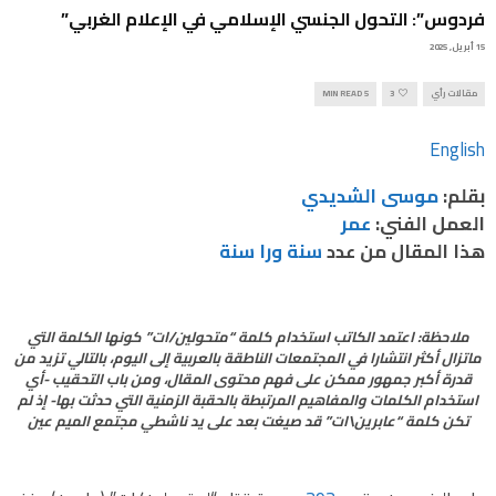
فردوس”: التحول الجنسي الإسلامي في الإعلام الغربي”
15 أبريل, 2025
مقالات رأي
3
5 MIN READ
English
بقلم:
موسى الشديدي
العمل الفني:
عمر
هذا المقال من عدد
سنة ورا سنة
ملاحظة: اعتمد الكاتب استخدام كلمة “متحولين/ات” كونها الكلمة التي
ماتزال أكثر انتشارا في المجتمعات الناطقة بالعربية إلى اليوم، بالتالي تزيد من
قدرة أكبر جمهور ممكن على فهم محتوى المقال، ومن باب التحقيب -أي
استخدام الكلمات والمفاهيم المرتبطة بالحقبة الزمنية التي حدثت بها- إذ لم
تكن كلمة “عابرين\ات” قد صيغت بعد على يد ناشطي مجتمع الميم عين