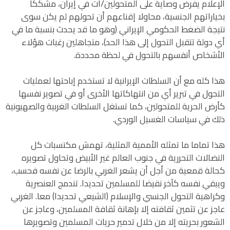
الإعلام يفرض وصاية على المتحولين/ات في إيران، مشككا
بخياراتهم الجنسية، محاولا إقناعهم أن تحولهم لم يكن سوى
نتيجة الضغط الحكومي الإيراني (وهو ما قد يحدث بنسبة ما في
أي دولة تتقبل التحول إلى هذا الحد)، متجاهلين رغبات هؤلاء
الأشخاص أنفسهم بالتحول في لحظة محددة.
هذا كله مع أن السلطات الإيرانية لا تستخدم إباحتها لعمليات
التحول في تبرير أي من انتهاكاتها الأخرى أو في تصوير نفسها
كأرض الحرية للمتحولين، كما تستغل السلطات الغربية والصهيونية
ذلك في سياسات الغسيل الوردي.
هذا تماما ما تمثله الأممية المثلية، تهمش مكتسبات كل
النضالات التحررية في جنوب العالم غير الأبيض وتحاول تصويره
كحالة قمعية من أجل أن يشعر الغربي بالرضا عن نفسه فحسب،
ويبقي نفسه كآخر نقيضا للمسلمين تحديدا. تندمج العنصرية
وكراهية التحول الجنسي والإسلام (الشيعي تحديدا) معا. الغربي
عاجز عن تثمين ثقافته إلا بإهانة ثقافة المسلمين، وعاجز عن
الشعور بحريته إلا من خلال تدمير حريات المسلمين وتصويرها