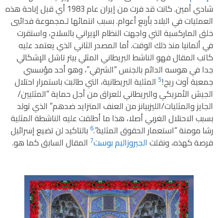
شادي أمين. كانت قد فرت من إيران عام 1983 أي قبل إباحة هذه
العمليات في البلاد بأربع أعوام. بسبب انتمائها لـمجموعة فدائيي
خلق الماركسية التي واجهت النظام الإيراني بالسلاح، واستقرت
في ألمانيا منذ ذلك الوقت. أما المصدر الثاني الذي يعتمد عليه
كاتب المقال فهو الناشط البريطاني المثلي بيتر تاشل الإشكالي
جدا في هوسه الدائم بالجنس “الشرقي”، وهو أحد مؤسسي
5
جمعية آوت ريج!
المثلية البريطانية، التي طالبت باستمرار احتلال
الجيش الأمريكي والبريطاني للعراق من أجل حماية “المثليين/
الجايز والمثليات/الليزبيانز من العنف المتزايد ضدهم” الذي تولد
بسبب الاحتلال الغربي أصلا، هذا ما أطلقت عليه الناشطة المثلية
6
رشا مومنة “استعمار الحقوق المثلية”.
بالتاكيد لن تضيع إسرائيل
7
فرصة كهذه، ونقلت
الجيروزاليم بوست
المقال السابق كما هو.