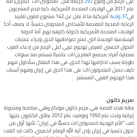
على الرغم من وقوع
292
جريمة قتل “لمتحولين/ات” (عابرين) منذ
عام 2017 في الولايات المتحدة الأمريكية، كما قدم المشرعون
في
37 ولاية
أمريكية ما لا يقل عن 142 مشروع قانون لتقييد
الرعاية الصحية المقدمة للأشخاص المتحولين جنسياً، لا يصنف أحدٌ
الولايات المتحدة الأمريكية كدولة كارهة لهم. أما الدولة
الإسلامية الوحيدة التي تمنح لمواطنيها الحق بإجراء عمليات
التحول الجنسي تتعرض لهجوم غربي (على الرغم من إدعاء الغرب
منصارة أفراد مجتمع العابرين/ات عالميا) مستمر منذ سنوات
طويلة بسبب احترامها لهذا الحق، في هذا المقال سأحاول فهم
كيف حصل المتحولون/ات على هذا الحق في إيران وفهم أسباب
هذا الهجوم الغربي المستمر.
:مريم خاتون
بطلة هذه القصة هي مريم خاتون مولكار وهي مناضلة ومتحولة
إيرانية ولدت عام 1950 وتوفيت عام 2012 يطلق الكثيرون عليها
لقب “الأم الروحية للمتحولين/ات جنسيًّا في إيران”، لأنها أول من
تحول جنسيا في إيران بإذن آية الله الإمام الخميني. كانت قد التقت