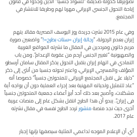
تصويرها كدولة صديقة “للشواذ جنسيا” الذين وجدوا في قانون
إباحة التحول الجنسي الإيراني مهربا لهم وطريقا للانتشار في
المجتمع.
وفي عام 2015 نشرت جريدة روز اليوسف المصرية مقالا يتهم
إيران بعدم الرجولة، “
رجالة إيران «ستات بطرح»!
” واضعين صورة
مريم خاتون ومرددين في المقال ما نشرته المواقع الغربية
والصهيونية “تغيير الجنس أرحم من عقوبة الإعدام”. ومن باب
التمادي في اتهام إيران بتقبل التحول يذكر المقال سامان أرسطو
المؤلف والمسرحي الإيراني، واعتبر تحوله جنسيا من أنثى إلى ذكر
“دليلا على تقبل المجتمع الإيرانى للمتحولين جنسياً” خصوصا أنه
“عاد للتمثيل ولحياته المهنية بعد إجراء العملية دون أن يواجه أية
مشكلات، وأصبح بعد ذلك أحد أبرز أعضاء جمعية المتحولين جنسياً
فى إيران”. يبدو أن هذا الطرح انتقل بشكل عام إلى منصات عربية
أخرى حيث نجد منصة
منشور
تردد الطرح نفسه في مقال نشرته
عام 2017.
أي أن الإعلام الموجه لداعمي المثلية سيصفها بإنها إجبار