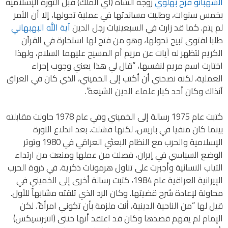
الشهبانو فرح بهلوي
زوجة الشاه (أي الملك) قبل الثورة الإسلامية
بخمس سنوات، وطلبت مساندتها في عملية تحولها، إلا أن الأمر
لم يتم. كما قد زارت في السبعينيات رجل الدين
آية الله البهبهاني
طلبا لفتوى تبيح تحولها، وهو من فتح لها استخارة في القرآن
الكريم لتظهر له آيات عن مريم أم المسيح عليهما السلام، ولهذا
اختارت اسم مريم لنفسها، “قال لي هذا يعني وجوب إجراء
العملية، لكنه نصحني أن أكتب إلى الخميني، الذي كان في العراق
آنذاك وكان أحد كبار علماء الدين الشيعة”.
كتبت عام 1975 رسالة إلى الخميني وفي عام 1978 حاولت مقابلته
بينما كان منفيا في باريس، لكنها فشلت. بعد اندلاع الثورة
الإسلامية والحرب مع النظام البعثي العراقي في 1980 وتوتر
الوضع السياسي في إيران، فصلت من عملها ومنعت من ارتداء
الثياب النسائية وأجبرت على تناول هرمونات ذكرية. في ذروة الحرب
الإيرانية العراقية عام 1984، كتبت رسالة أخرى إلى الخميني في
محاولة لإعادة شرح قضيتها. وكان الرد الذي تلقته مشابهاً للأول.
قيل لها “من الناحية الدينية، أنت ملزمة بأن تكوني امرأة”. لكن
الإمام لم يفهم قصدها وكان قد اعتقد أنها خنثى (انتيرسيكس)