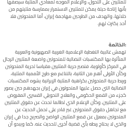
للمثليين على التحول، والإعلام الموجه لمعادي المثلية سيصفها
بأنها إتاحة حيلة يمكن للمثليين الاستمرار بممارسة مثليتهم من
خلالها، والهدف من الطرحين مهاجمة إيران، أما المتحولين فلا
أحد يكترث لهم.
:الخاتمة
تهمش غالبية التغطية الإعلامية الغربية الصهيونية والعربية
المتأثرة بها المكتسبات النضالية للمتحولين واضعة المثليين الرجال
في المركز كأولوية، فتصير حرية المثليين مقياسا لحرية المتحولين
وكأن الأولى أهم من الثانية، بالتناغم مع طرح الأممية المثلية،
وربط حرية المتحولين بكراهية المثلية الإيرانية يشوه المكتسبات
النضالية التي حصل عليها المتحولون في إيران بجهدهم حين يصور
كجزء من القمع الحكومي والعلاج التحويلي القسري المفروض
على المثليين. وكأن الإعلام الذي لطالما تحدث عن حقوق المثليين
مع تجاهل حقوق المتحولين غير قادر على تحمل الحديث عن
المتحولين بمعزل عن قمع المثليين الواضح والصريح جدا في إيران
والذي لا يحتاج ربطه بأي قضية أخرى للحديث عنه. كما ويبدو أن