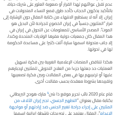
عدم تقبل عوائلهم لهذا القرار أو صعوبة العثور على شريك حياة،
بالتأكيد يذكرون الحجاب كأحد طرق قمع النساء المتحولات في
إيران. إلا أنه لا يستطيع الانتهاء من كتابة المقال دون الإشارة إلى
قرار “المثليون جنسياً في إيران الخضوع للجراحة لأن البديل هو
الموت”. المصدر الأساسي للمعلومات عن التحول في إيران في
هذا المقال كان جمعيات دولية مقرها الولايات المتحدة وكندا،
إلا جانب متحولة اسمها سارة أثنت كثيرا على مساعدة الحكومة
لها في تحولها.
هكذا تتناقض المنصات الإعلامية الغربية بين فكرة تسهيل
العمليات حد جعلها جزءا من العلاج التحويلي للمثليين لإجبارهم
عليها أو ترغيبهم بها في بعض المقالات وبين فكرة تصعيبها
وتقييدها بشروط معقدة بحسب مقالات أخرى.
4
قام عام 2020 نائب تحرير موقع ذا سَن
مارك هودج البريطاني
بكتابة مقال بعنوان “
التطهير الجنسي، تجبر إيران الآلاف من
المثليين على إجراء جراحة تغيير الجنس ضد إرادتهم أو مواجهة
الإعدام
“، المقال يعتمد على تصريحات ناشطة إيرانية اسمها