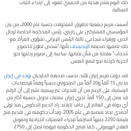
ذلك اليوم شادر هدية من الخميني لتعود إلى ارتداء الثياب
النسائية.
أسست مريم جمعية لحقوق المتحولات جنسيا عام 2000، من بين
المؤسسين المشاركين علي رازيني، رئيس المحكمة الخاصة لرجال
الدين، وزهراء شجاعي، نائبة الرئيس الإيراني لشؤون المرأة. مع
ذلك تصفها صحيفة
الإندبيندنت
بأنها “شخص تطوع للخضوع
للحجاب” مقللة من شأن نضالها، ساعية إلى تصوير رحلتها نحو
الحرية كرحلة نحو قمع النفس.
لقد حولت مريم إيران للأبد، بحسب صحيفة الجارديان
يوجد في إيران
ما بين 15 ألفاً و20 ألفاً من المتحولين جنسياً وفقاً للإحصاءات
الرسمية، على الرغم من أن تقديرات غير رسمية تشير إلى أن الرقم
قد يصل إلى 150 ألفاً. تجري إيران عمليات تحويل جنسية أكثر من
أي دولة في العالم إلى جانب تايلاند. زاد الدعم الحكومي منذ تولى
أحمدي نجاد منصبه في عام 2005، وبدأت حكومته في تقديم منح
بقيمة 2250 جنيهاً استرلينياً لإجراء العمليات الجراحية وتمويل
العلاج الهرموني. كما تقترح الحكومة قروضا تصل إلى 2750