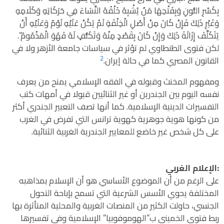
بِكَسْرِ النُّونِ وَبِفَتْحِهَا مَنْ يُشْبِهُ خَلْقُهُ النِّسَاءَ فِي حَرَكَاتِهِ وَكَلَامِهِ
وَغَيْرِ ذَلِكَ فَإِنْ كَانَ مِنْ أَصْلِ الْخِلْقَةِ لَمْ يَكُنْ عَلَيْهِ لَوْمٌ وَعَلَيْهِ أَنْ
يَتَكَلَّفَ إِزَالَةَ ذَلِكَ وَإِنْ كَانَ بِقَصْدٍ مِنْهُ وَتَكَلُّفٍ لَهُ فَهُوَ الْمَذْمُومُ”.
لكن فتوى الطنطاوي لم تؤثر في سياسات جامعة الأزهر ولا في
2
القانون المصري كما في حالة إيران.
ومفهوم المخنث وقبوله في الفقه الإسلامي يمنح من يعرف
نفسه اليوم بين الجندرين أو غير الثنائيين قبولا في أمهات كتب
التفسيرات الدينية الإسلامية. كما أنها تصف التعبير الجندري أكثر
من كونها هوية جوهرية كهوية ترانس التي تفرض في الغرب
على كل شخص غير خاضع للمعايير الجندرية الغربية الثنائية.
:الإعلام الغربي
على الرغم من أن الموضوع الأساسي هو أن الإسلام بمذاهبه
المختلفة يحوي الأسس الشرعية التي تسمح بإباحة التحول
الجنسي، حاولت الكثير من المنصات الغربية والمحلية المتأثرة بها
ربط فتوى الخميني ب”الهوموفوبيا” الإسلامية وفي تفسيرها