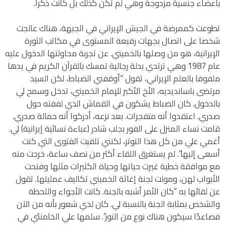
بأعضاء جنسية مزدوجة وهي لم تكن كذلك بل كانت ذكرا.
تطوعت كممرضة في الجيش الإيراني في الجبهة، هناك عالجت
شخصا على اتصال بجهات رفيعة المستوى في مكاتب الثورة
الإيرانية، هو من وصلها بالخميني. عن تجربة محاولتها الدخول عليه
عام 1987 وهي ترتدي بدلة رجالية تمسك بالقرآن الكريم في يدها
ملفوفا بالعلم الإيراني، تقول “أوقفني الضباط، لكن السيد
مرتضى باسانديديه، الأخ الأكبر للإمام الخميني، تدخل وسمح لي
بالدخول. كان الضباط يشكون في القماش الذي لففته حول
صدري. اعتقدوا أنه متفجرات. بعد نزعه، أدركوا أنه حمالة صدري.
قامت نساء المنزل على الفور بجلب شادر (عباءة نسائية إيرانية) لي.
أغمي علي من كل هذا التوتر، لكنني تلقيت الفتوى التي كنت
أسعى إليها”. لم يستغرق اللقاء أكثر من نصف ساعة، خرجت منه
مع موافقة خطية غيرت حياتها وحياة الكثيرات مثلها وفتحت
الأبواب لهن، ومولت لجنة إغاثة الخميني تكاليف عمليتها. تقول
عن لقائها به “كان الأمر أشبه بالجنة. كانت الأجواء واللحظة
والشخص بمثابة الجنة بالنسبة لي. كان لدي شعور بأنه من الآن
فصاعدًا سيكون هناك نوع من النور”. سلمها علي الخامنئي في