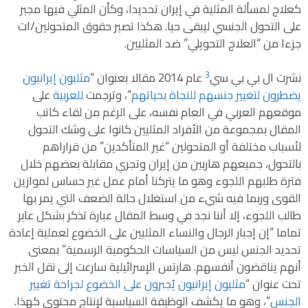
كعلاج لمسألة المثلية في إيران تحديدا، وكأن المثلي فيها مجبر
على التحول الجنسي ليبقى حيا. هكذا تصير حقوق المتحولين/ات
جزءا من “العلاج التحويلي” ضد المثليين.
3
نشرت ال بي بي سي
عام 2014 مقالا بعنوان “
مثليون إيرانيون
يضطرون لتغيير جنسهم للنجاة بحياتهم
“، وترجمت
للعربية
على
موقعهم العربي في العام نفسه، على الرغم من لقاء كاتب
المقال بمجموعة من الأفراد المثليين كانوا على وشك التحول
لأسباب مختلفة أو المتحولين “غير المتأكدين” من قراراهم
بالتحول، جميعهم هاربين من إيران وتجري مقابلة بعضهم خلال
فترة طلبهم اللجوء وهو ما يتركنا أمام عمل غير حساس لموازين
القوى وربما فيه شيء من استغلال حالة الضعف التي يمر بها
طالب اللجوء، إلا أننا نجد في وسط المقال عبارة تذكر بشكل عابر
تماما “إن إجبار الرجال والنساء المثليين على الخضوع لعملية إعادة
تحديد الجنس ليس من السياسات الحكومية الرسمية” بمعنى
أنهم يناقضون أنفسهم. هارتس الإسرائيلية سارعت إلى نقل الخبر
تحت عنوان “
مثليون إيرانيون يُجبرون على الخضوع لجراحة تغيير
الجنس
“، وهو ما يكشف الوظيفة السياسية لإنتاج محتوى كهذا.