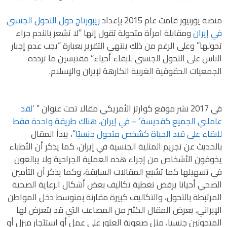
منصة يورنيوز قامت عام 2015 بإعداد
ريبورتاج حول التحول الجنسي
في إيران
ومقابلة امرأة متحولة تقول إنها “لا تشعر بالندم جراء
تحولها” وعلى الرغم من ذلك ينتهي التقرير بعبارة “يجب عدم إجبار
الناس على التحول الجنسي للبقاء أحياء” مقتبسين ما تردده
الجمعيات الحقوقية الغربية الكارهة لإيران والإسلام.
في 2017 نشر موقع كوارتز الأمريكي مقالا تحت عنوان ”
‘لقد
عاملني الجميع كقديسة’ – في إيران، هناك طريقة واحدة
فقط
للبقاء على قيد الحياة كشخص متحول جنسيًا
“، يبدأ المقال
بالحديث عن تجريم المثلية الجنسية في إيران، كما يذكر أن الأطباء
يخوفون الأشخاص من إجراء هذه العملية الجراحية ولا يبالغون
في تسهيلها كما تشيع المقالات السابقة، وكما يذكر أن التأمين
الصحي أحيانا يرفض تغطية تكاليف بعض أشكال الرعاية الصحية
المرتبطة بالتحول، والتكاليف كبيرة مقارنة بمتوسط دخل المواطن
الإيراني. يعرض المقال الكثير من المصاعب التي قد يتعرض لها
المتحولين جنسيا، مثل صعوبة العثور على عمل أو استئجار منزل أو