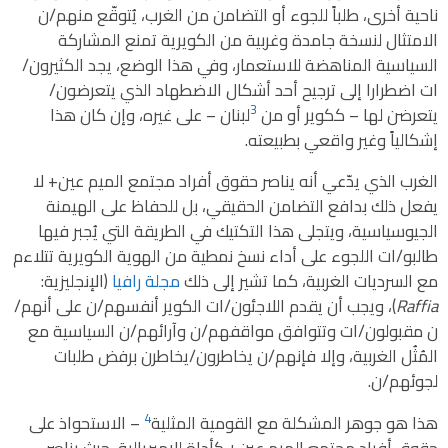
ناحية أخرى، طلباً للجوء أو التضامن من الغرب، يُتوقّع منهم/ن
الامتثال لنسخة جامدة وغربية من الكويرية تمنع المشاركة
السياسية المناهضة للاستعمار، وفي هذا الوضع، يجد الكثيرون/
ات اضطرارا إلى ترجيح أحد أشكال الاضطهاد الذي يتعرضون/
3
يتعرضن لها – ككوير أو من
لبنان – على غيره، وإن كان هذا
إشكالياً وغير واقعي بطبيعته.
الغرب الذي يدّعي أنه يناصر حقوق أفراد مجتمع الميم عين+ لا
يفعل ذلك بدافع التضامن الحقيقي، بل للحفاظ على الهيمنة
الجيوسياسية، ويتجلى هذا التكتيك في الطريقة التي يُجبر فيها
طالبو/ات اللجوء على أداء نسخ نمطية من الهوية الكويرية تتلاءم
مع السرديات الغربية، كما تشير إلى ذلك
مجلة رافيا
(الإنجليزية:
aiffaR
)، ويجب أن يقدم اللاجئون/ات الكوير أنفسهم/ن على أنهم/
ن مقبولون/ات وتتوافق مواقفهم/ن وآرائهم/ن السياسية مع
المُثُل الغربية، وإلا فإنهم/ن يخاطرون/يخاطرن برفض طلبات
لجوئهم/ن.
4
هذا هو جوهر المشكلة مع القومية المثلية
– الاستحواذ على