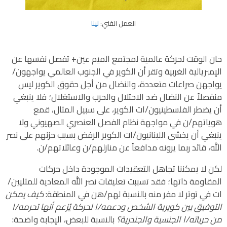
العمل الفني:
لينا
حان الوقت لحركة عالمية لمجتمع الميم عين+ تفصل نفسها عن
الإمبريالية الغربية وتقر أن الكوير في الجنوب العالمي يواجهون/
يواجهن صراعات متعددة، والنضال من أجل حقوق الكوير ليس
منفصلاً عن النضال ضد الاحتلال والحرب والاستغلال؛ فلا ينبغي
أن يضطر الفلسطينيون/ات الكوير، على سبيل المثال، قمع
هوياتهم/ن في مواجهة نظام الفصل العنصري الصهيوني ولا
ينبغي أن يخشى اللبنانيون/ات الكوير الرفض بسبب حزنهم على نصر
الله، قائد ربما يرونه مدافعاً عن منازلهم/ن وعائلاتهم/ن.
لكن لا يمكننا تجاهل التعقيدات الموجودة داخل حركات
المقاومة ذاتها؛ فقد تسببت تعليقات نصر الله المعادية للمثليين/
ات في توتر لا مفر منه بالنسبة لهم/هن في المنطقة:
كيف يمكن
التوفيق بين كويرية الشخص ودعمه/ا لحركة يُزعم أنها تحرمه/ا
من حرياته/ا الجنسية والجندرية؟
بالنسبة للبعض، الإجابة واضحة: