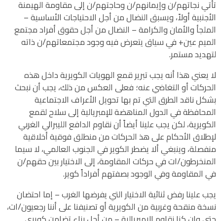
تأتي نجاتهم/ن وإيمانهم/ن وحاجتهم/ن إلى مقاومة الهيمنة
الأجنبية أولاً، ويسبق النضال من أجل الاحتياجات الأساسية –
الملجأ والأمان والكرامة – النضال من أجل حقوق أفراد مجتمع
الميم عين+ في سياق يتعرض فيه وجود مجتمعاتهم/ن ذاته
لتهديد مستمر.
لا يعني هذا أنه يجب تبرير قمع الهويات الكويرية داخل هذه
الحركات أو التغاضي عنه؛ فعلى العكس من ذلك، يجب أن نبحث
بشكل ناقد الطرق التي تم بها تحويل الأعراف الاجتماعية
المحافظة في الدول المناهضة للإمبريالية إلى سلاح لقمع
الكويرية، لكن يجب علينا أيضاً أن نقاوم الدافع الليبرالي الغربي
لإطلاق الأحكام على هذ الحركات من منطلق فوقية أخلاقية
منفصلة، وينبغي ألا يضطر الكوير في الجنوب العالمي، لا سيما
المنخرطون/ات في حركات المقاومة، إلى الاختيار بين حقهم/ن
في المقاومة وفي الوجود بصفتهم أفراداً كوير.
يجب علينا رفض ثنائية الاختيار التي يفرضها الغرب – إما احتضان
نسخة منقحة وغربية من الكويرية أو تصنيفنا على أننا رجعيون/ات،
حتى وإن كنا نقاوم الإمبريالية – من أجل بناء تضامن كويري