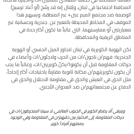
المحافظ اجتماعيا في لبنان، ويُقال إنه قد رسّخ (أو أعاد ترسيخ)
الوصمة ضد مجتمع الميم عين+ عبر المنطقة، ويسهم هذا
الموقف في المخاطر المحيطة بالتعبير عن جندرية وجنسانية غير
معياريتين أو ممارستهما، التي غالباً ما تكون أكثر حدة في
المناطق الريفية والمحافظة.
لكن الهوية الكويرية في لبنان تتجاوز الميل الجنسي أو الهوية
الجندرية؛ فهم/ن ناجون/ات من الحرب ولاجئون/ات وأعضاء في
حركات المقاومة قبل أن يكونوا/يكنّ كويريين/ات، وغالباً ما يجب
أن يكون لكويريتهم/ن مكانة ثانوية مقارنةً باحتياجات أكثر إلحاحاً،
مثل الحق في العيش والحق في مقاومة الاحتلال والحق في
الدفاع عن مجتمعاتهم/ن ضد العدوان الأجنبي.
وينبغي ألا يضطر الكوير في الجنوب العالمي، لا سيما المنخرطون/ات في
حركات المقاومة، إلى الاختيار بين حقهم/ن في المقاومة وفي الوجود
بصفتهم أفراداً كوير.