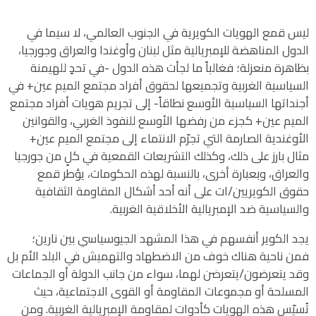
ليس قمع الهويات الكويرية في الجنوب العالمي، لا سيما في
الدول المناهضة للإمبريالية مثل لبنان وأوغندا والعراق وجورجيا،
بظاهرة منعزلة؛ فغالباً ما لجأت هذه الدول -في تحدٍ للهيمنة
السياسية الغربية وتجميعها لحقوق أفراد مجتمع الميم عين+ في
أجنداتها السياسية الأوسع نطاقاً- إلى تجريم هويات أفراد مجتمع
الميم عين+ كجزء من رفضها الأوسع للنفوذ الغربي، والقوانين
الأوغندية الصارمة التي تجرّم الانتماء إلى مجتمع الميم عين+
مثال بارز على ذلك، وكذلك التشريعات القمعية في كلٍ من جورجيا
والعراق، وبعبارة أخرى، بالنسبة لهذه الحكومات، يؤطر قمع
حقوق الكويريين/ات على أنه أحد أشكال المقاومة الثقافية
والسياسية ضد الإمبريالية الأخلاقية الغربية.
يجد الكوير أنفسهم في هذا المشهد الجيوسياسي بين نارين؛
فمن ناحية هناك خوف من الاضطهاد والتهميش في البلد الأم بل
وقد يتعرضون/يتعرضن لهما، سواء من جانب الدولة أو الجماعات
المسلحة أو مجموعات المقاومة أو القوى الاجتماعية، حيث
تُسيّس هذه الهويات كأدوات لمقاومة الإمبريالية الغربية. ومن