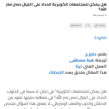
هل يمكن للمجتمعات الكويرية الحداد على اغتيال حسن نصر
الله؟
15 نوفمبر, 2024
مقالات رأي
1
3 MIN READ
English
بقلم:
حازم ج
ترجمة:
هبة مصطفى
العمل الفني:
لينا
هذا المقال ملحق بعدد
الذبذبات
1
هل يمكن للمجتمعات الكويرية
في لبنان، لا سيما في الجنوب،
الحداد على اغتيال حسن نصر الله؟ في منطقة دمرتها عقود من
الاحتلال والحرب والعنف الإمبريالي، لا يتعلق هذا السؤال بشخص