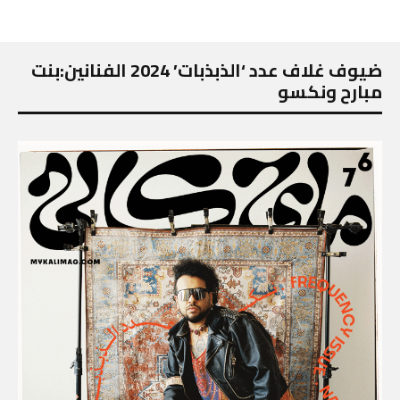
ضيوف غلاف عدد ‘الذبذبات’ 2024 الفنانين:بنت
مبارح ونكسو