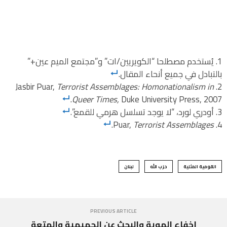
يُستخدم مصطلحا “الكويريين/ات” و”مجتمع الميم عين+”
بالتبادل في جميع أنحاء المقال.
Jasbir Puar,
Terrorist Assemblages: Homonationalism in
Queer Times,
Duke University Press, 2007.
أودري لورد، “لا يوجد تسلسل هرمي للقمع”.
.
Puar,
Terrorist Assemblages
القومية المثلية
حزب الله
لبنان
PREVIOUS ARTICLE
إخفاء الهوية والبحث عن الحميمية والمتعة