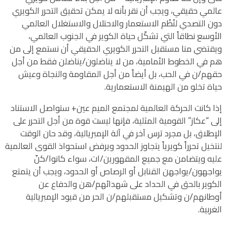
عالمي حقيقي، ويجب أن نقر بأنه لا يمكن تحقيق التحرر الكويري
دون التصدي لنُظُم الاستعمار والاحتلال والاستغلال العالمي
الأوسع نطاقاً التي تشكّل حياة الكوير في الجنوب العالمي،
ويقتضي منا مستقبل التحرر الكويري الحقيقي أن نستمع إلى من
هم في الخطوط الأمامية، من لا يناضلون/يناضلن فقط من أجل
حقهم/ن في الحب، بل أيضاً من أجل المقاومة والنجاة وعيش
حياة تخلو من الهيمنة الاستعمارية.
إذا كانت الحركة العالمية لمجتمع الميم عين+ ستواصل الاستناد
إلى “عكاز” القومية المثلية، فإنها ليست قوة من أجل التحرر على
الإطلاق، بل مجرد ترس آخر في آلة الإمبريالية، وقد حان الوقت
لنتخيل تحرراً كويرياً يتجاوز الحدود ويرفض استحواذ القوى العالمية
عليه ويتضامن مع جميع المقهورين/ات، سواء كانوا/كنّ
يواجهون/يواجهن القنابل أو الرصاص أو الحدود، ويجب أن يتمتع
الكوير بالحق في الحداد على شهدائهم/هن والدفاع عن
أوطانهم/ن وتشكيل مستقبلهم/ن الحر من قيود الإمبريالية
الغربية.