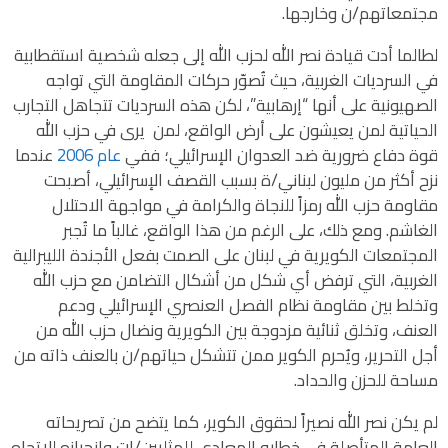
مجتمعاتهم/ن وخارجها.
لطالما أدت قيادة نصر الله لحزب الله إلى جعله شخصية استقطابية
في السرديات الغربية، حيث تُصوّر حركات المقاومة التي تواجه
الصهيونية على أنها “إرهابية”، لكن هذه السرديات تتجاهل التجارب
الحياتية لمن يعيشون على أرض الواقع، لمن يرى في حزب الله
قوة دفاع ضرورية ضد العدوان الإسرائيلي؛ ففي
عام 6002
عندما
نزح أكثر من مليون لبناني/ة بسبب القصف الإسرائيلي، أصبحت
مقاومة حزب الله رمزاً للنجاة والكرامة في مواجهة الاحتلال
الغاشم. ومع ذلك، على الرغم من هذا الواقع، غالباً ما تُجبر
المجتمعات الكويرية في لبنان على الصمت بفعل الأجندة الليبرالية
الغربية، التي ترفض أي شكل من أشكال التضامن مع حزب الله
وتخلط بين مقاومة نظام الفصل العنصري الإسرائيلي ودعم
العنف، وتخلق ثنائية مزدوجة بين الكويرية ونضال حزب الله من
أجل التحرير، ويُحرم الكوير ممن تتشكل حياتهم/ن بالعنف ذاته من
مساحة للحزن والحداد.
لم يكن نصر الله نصيراً لحقوق الكوير، كما يتضح من تصريحاته
العامة المتأصلة في خطابه المعادي للمثليين/ات وانحيازه للاتجاه