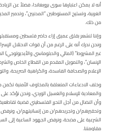
أنه لا يمكن اعتبارها سوى بروبغاندا، فضلاً عن الزياد
الغربية، وتسليح المستوطنين “المدنيين”، وتدمير المخ
من ذلك.
وإننا لنشعر بقلق عميق إزاء حاضر فلسطين ومستقبلها، و
ونحن ندرك أنه على الرغم من أن قوات الاحتلال الإسر
غير المشروط” (المالي والدبلوماسي والأيديولوجي) الذ
الإنسان”، والتمويل المقدم من القطاع الخاص وال
الإعلام والصحافة الفاسدة، والكراهية الصريحة، والت
وخلف الادعاءات المتعلقة بالمخاوف الأمنية تكمن 
والمعادية للإسلام والغسيل الوردي، ونحن نؤكد على 
وأن النضال من أجل التحرر الفلسطيني قضية تقاطعي
وتحقيرهم/ن وتجريدهم/ن من إنسانيتهم/ن، ونرفض مح
الشرعية على مذبحة، ونرفض الجهود الساعية إلى السيطر
مقاومتنا.