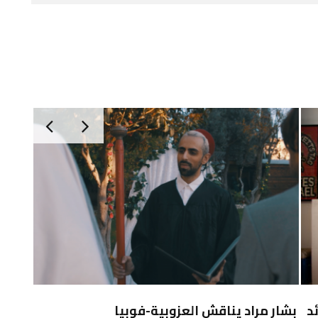
د
بشار مراد يناقش العزوبية-فوبيا