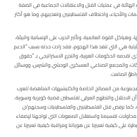
ة الهائلة في عمليات القتل والاعتقالات الجماعية في الضفة
يمات والأحياء، واختطاف الفلسطينيين وتعذيبهم، وما هو أكثر
هياكل القوة العالمية، وتأثير الحرب على الإنسانية والبيئة،
ائيلية هي التي تنفذ هذا الهجوم، فقد زادت حدته بسبب “الدعم
ي تقدمه الحكومات الغربية، والتذرع الاستراتيجي بـ “حقوق
شركات، والمجمع الصناعي العسكري الوحشي والشرس، ووسائل
واطؤ الصامت.
مجموعة من المصالح الخاصة والكليشيهات المناهضة للعرب
أن الاحتلال والتطهير العرقي لفلسطين قضية كويرية ونسوية،
ة، كما نرفض قتل الفلسطينيين والفلسطينيات وسجنهم/ن
اولات تقسيمنا واستغلال الصعوبات التي تواجهنا لإضفاء
ة على كيفية تعبيرنا عن هوياتنا ومراقبة كيفية تعبيرنا عن