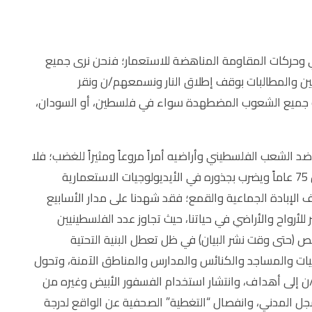
 وحركات المقاومة المناهضة للاستعمار؛ فنحن نرى جميع
ين والمطالبات بوقف إطلاق النار ونسمعهم/ن ونقر
ة جميع الشعوب المضطهدة سواء في فلسطين، أو السودان،
د الشعب الفلسطيني وأراضيه أمراً مروعاً ومثيراً للغضب؛ فلا
يزال التطهير العرقي لفلسطين – الذي بدأ منذ أكثر من 75 عاماً ويضرب بجذوره في الأيديولوجيات الاستعمارية
 الإبادة الجماعية والقمع؛ فقد شهدنا على مدار الأسابيع
ر للأرواح والأراضي في حياتنا، حيث تجاوز عدد الفلسطينيين
ينيات الذين استشهدوا في غزة ال 7000 شخص (حتى وقت نشر البيان) في ظل تعطل البنية التحتية
ت والمساجد والكنائس والمدارس والمناطق الآمنة، وتحول
ن إلى أهداف، وانتشار استخدام الفسفور الأبيض وغيره من
جل المدني، وانفصال “التغطية” الصحفية عن الواقع لدرجة