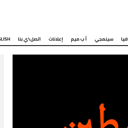
فيا
سينمجي
أ ب ميم
إعلانات
اتصل\ي بنا
LISH