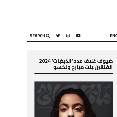
SEARCH
ENG
ضيوف غلاف عدد ‘الذبذبات’ 2024
الفنانين:بنت مبارح ونكسو