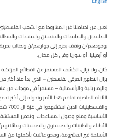
English
نعلن عن تضامننا غير المشروط مع الشعب الفلسطيني
الصامدين والصامدات والمنددين والمنددات والمطالب
بوجودهم/ن ونقف بحزم إلى جوارهم/ن ونطالب بحري
أو أرمينيا، أو سوريا وفي كل مكان.
كان، ولا يزال، الكشف المستمر عن الفظائع المرتكبة ض
والإمبريالية والرأسمالية – مستمراً في موجات من عنف
الثلاثة الماضية تفاقم هذا الأمر وتحوله إلى أكبر تدمي
والفلسط
الأساسية ومنع وصول المساعدات، وتدمير المستشفيا
الأطباء والطبيبات والصحفيون والصحفيات وعائلاتهم/
الأسلحة غير المشروعة، ومحو عائلات بأكملها من الس