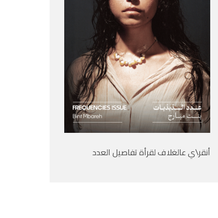
أنقر\ي عالغلاف لقرأة تفاصيل العدد