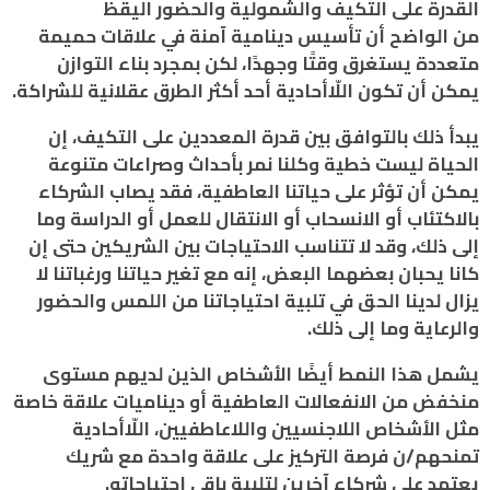
القدرة على التكيف والشمولية والحضور اليقظ
من الواضح أن تأسيس دينامية آمنة في علاقات حميمة
متعددة يستغرق وقتًا وجهدًا، لكن بمجرد بناء التوازن
يمكن أن تكون اللّاأحادية أحد أكثر الطرق عقلانية للشراكة.
يبدأ ذلك بالتوافق بين قدرة المعددين على التكيف، إن
الحياة ليست خطية وكلنا نمر بأحداث وصراعات متنوعة
يمكن أن تؤثر على حياتنا العاطفية، فقد يصاب الشركاء
بالاكتئاب أو الانسحاب أو الانتقال للعمل أو الدراسة وما
إلى ذلك، وقد لا تتناسب الاحتياجات بين الشريكين حتى إن
كانا يحبان بعضهما البعض، إنه مع تغير حياتنا ورغباتنا لا
يزال لدينا الحق في تلبية احتياجاتنا من اللمس والحضور
والرعاية وما إلى ذلك.
يشمل هذا النمط أيضًا الأشخاص الذين لديهم مستوى
منخفض من الانفعالات العاطفية أو ديناميات علاقة خاصة
مثل الأشخاص اللاجنسيين واللاعاطفيين، اللّاأحادية
تمنحهم/ن فرصة التركيز على علاقة واحدة مع شريك
يعتمد على شركاء آخرين لتلبية باقي احتياجاته.