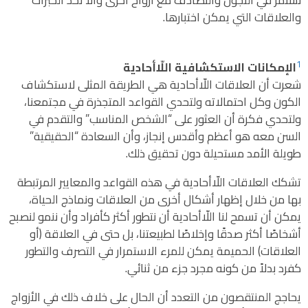
والعلاقات التي يمكن اختبارها.
1
الإمكانات الاستكشافية اللّاأحادية
شعرت أن العلاقات اللّاأحادية هي الطريقة المثلى لاستكشاف
الكون وكل احتمالاته ولتحدي القواعد المتجذرة في مجتمعنا،
ولتحدي فكرة أن العثور على “الشخص المناسب” والتقدم في
السن معه هو أعظم وأقدس إنجاز، وأن السعادة “الحقيقية”
طويلة الأمد مستحيلة دون تحقيق ذلك.
تشكك العلاقات اللّاأحادية في هذه القواعد والمعايير المرتبطة
بها من خلال إظهار أشكال أخرى من العلاقات ونماذج الحياة،
يمكن أن تسمح لنا اللّاأحادية أن نتطور أكثر كأفراد وأن ننمو لنصبح
أشخاصًا أكثر صدقًا وإخلاصًا لطبيعتنا، بل حتى في العلاقة (أو
العلاقات) الحميمة يمكن للمرء الاستمرار في التصرف والتطور
كفرد بدلاً من كونه مجرد جزء من ثنائي.
يحاجج المنتقصون من التعدد أن الحال على خلاف ذلك في الأزواج