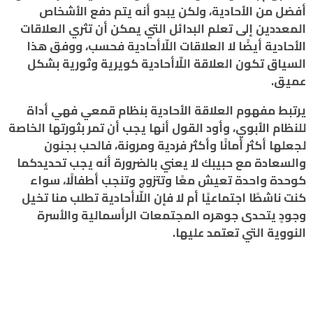
أفضل من الأحادية، ولكن يبدو أنه يتم دفع الأشخاص
المعددين إلى تعلم البدائل التي يمكن أن تثري العلاقات
الأحادية أيضًا لا العلاقات اللّاأحادية فحسب، ووفق هذا
السياق تكون العلاقة اللّاأحادية كويرية وثورية بشكل
عميق.
يرتبط مفهوم العلاقة الأحادية بنظام قمعي فهي أداة
للنظام الأبوي، وأود القول أنها يجب أن تمر بثورتها الخاصة
لجعلها أكثر أمانًا وأكثر فردية ومرونة، فالحب بجنون
والسعادة مع حبيبك لا يعني بالضرورة أنه يجب تحديدكما
كوحدة واحدة تعيش معًا وتتزوج وتنجب أطفالًا، سواء
كنت ناشطًا اجتماعيًا أم لا فإن اللّاأحادية تطلب منا تخيل
وجودٍ يتحدى جوهره المجتمعات الرأسمالية والأسرة
النووية التي تعتمد عليها.