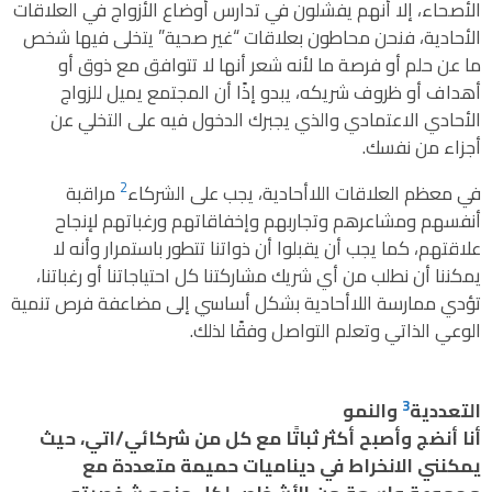
الأصحاء، إلا أنهم يفشلون في تدارس أوضاع الأزواج في العلاقات
الأحادية، فنحن محاطون بعلاقات “غير صحية” يتخلى فيها شخص
ما عن حلم أو فرصة ما لأنه شعر أنها لا تتوافق مع ذوق أو
أهداف أو ظروف شريكه، يبدو إذًا أن المجتمع يميل للزواج
الأحادي الاعتمادي والذي يجبرك الدخول فيه على التخلي عن
أجزاء من نفسك.
2
في معظم العلاقات اللاأحادية، يجب على الشركاء
مراقبة
أنفسهم ومشاعرهم وتجاربهم وإخفاقاتهم ورغباتهم لإنجاح
علاقتهم، كما يجب أن يقبلوا أن ذواتنا تتطور باستمرار وأنه لا
يمكننا أن نطلب من أي شريك مشاركتنا كل احتياجاتنا أو رغباتنا،
تؤدي ممارسة اللاأحادية بشكل أساسي إلى مضاعفة فرص تنمية
الوعي الذاتي وتعلم التواصل وفقًا لذلك.
3
التعددية
والنمو
أنا أنضج وأصبح أكثر ثباتًا مع كل من شركائي/اتي، حيث
يمكنني الانخراط في ديناميات حميمة متعددة مع