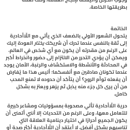
بطريقتها الخاصة.
الخاتمة
يتحول الشعور الأولي بالضعف الذي يأتي مع اللّاأحادية
إلى ثقة بالنفس عندما تدرك أن شريكك
يختار
العودة إليك
على الرغم من مقدرته أن يكون مع أي شخص في العالم،
ويمكن أن يؤدي التحرر من الالتزام إلى حضور وانخراط أكبر
في المحادثة والأنشطة والاستكشاف والرغبة، الأمان يوجد
عندما تكونان صادقين مع أنفسكما؛ أليس هذا ما يُفترض
أن يفعله توأم الروح؟ أن يتأكد أن حدوده لا تمنع المحب
من أن يرى كل جزء منه يذبل ثم يزهر ويعتز به بشكل
كامل.
حرية اللّاأحادية تأتي مصحوبة بمسؤوليات ومشاعر كبيرة
للتعامل معها، وعلى الرغم من التحديات إلا أنني أتمنى أن
يكون الجميع أحرارًا في اختيار دينامية العلاقة التي
تناسبهم بشكل أفضل، لا أعتقد أن اللّاأحادية أكثر صحة أو