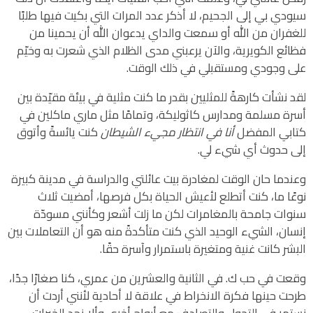
سيودي بي إلى الجحيم، لا أذكر عدد المرات التي بكيت فيها طلبًا
للغفران من الله أو سمعت والداي يدعوان الله أن يحمينا من
فظائع الكويرية، والآن يرعبني مدى الظلام الذي شعرت به وخيّم
على وجودي ومستقبلي في ذلك الوقت.
لقد نشأت كارهةً للمثليين بقدر ما كنت مثلية في بيئة مقيّدة بين
أسرة مسلمة ومدارس كاثوليكة، وتمامًا مثل ماري ماكلين في
كتابي المفضل
أنا في انتظار مجيء الشيطان
كنت يائسةً وأتوق
إلى حدوث أي شيء لي.
وعندما حان الوقت لمغادرة بيت عائلتي والدراسة في مدينة كبيرة
نوعًا ما، كنت أتطلع لأعيش الحياة بكل فرصها، أمضيت ثلاث
سنوات جامحة بالمغامرات لكن ما زلت أشعر وكأنني مسودّة
إنسان، الشيء الوحيد الذي كنت متأكدةً منه هو أن التعاملات بين
البشر كانت غنية ومتغيرة باستمرار وآسرة حقًا.
وقعت في حب ك. في الثانية والعشرين من عمري، كنا صغارًا جدًا،
طرحت حينها فكرة الانخراط في علاقة لا أحادية لأنني أردت أن
نستمر في التجول والتصادف مع أرواح أخرى وألا نحد الخبرات