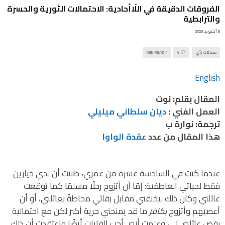
الفروقات الدقيقة في اللّاأحادية: الاحتمالات الثورية والحسرة
والترابطية
5 أكتوبر, 2023
مقالات رأي
4
4 MIN READ
English
المقال بقلم: نوت
العمل الفني
:
ديان سلطاني ميليلي
ترجمة: نوارة ب
هذا المقال من عدد
عقدة الواوا
عندما كنت في السادسة عشرة من عمري، ظننت أن لدي خيارين
فقط لحياتي العاطفية: إمّا أن أتزوج رجلًا مسلمًا كما توقعت
عائلتي وكان ذلك ليخنقني مقابل بقائي محاطةً بعائلتي، أو أن
أعصيهم وأتزوج
بكافر
ما قد يمنحني حرية أكبر لكن مع احتمالية
رفض عائلتي لي، وعلمت أنني أحب الفتيات أيضًا واعتقدت أن ذلك