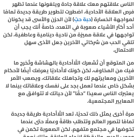
الناس علاقتهم معك علاقة جادة ويلغونها عندما تظهر
فرص العلاقة الأحادية، اضطررت لتطوير طريقة جديدة تمامًا
لمواجهة الخسارة (
حبة حبّ
) لأن الحزن والأسى قد يكونان
أحد أكثر الأشياء صعوبة في التعدد، خاصةً أنك يجب أن
تواجهها في علاقة مميزة من ناحية دينامية وعاطفية، لكن
تلقي الحب من شركائي الآخرين جعل الأذى سهل
الاحتمال.
من المتوقع أن تُشعرك اللّاأحادية بالهشاشة وتُخرج ما
فيك من المخاوف، لكن كونك لاأحاديًا يعرضك أيضًا لأحكام
الآخرين ومعايرتهم لك وتجاهلك علاقاتك، ويصعب الأمر
بشكل خاص عندما تعمل بجد على نفسك وعلاقاتك بينما لا
يعتبرك الناس سعيدًا “حقًا” لأن حياتك لا تتوافق مع
المعايير المجتمعية.
مرة أخرى يمثل ذلك تحديًا، تعد اللّاأحادية طريقة جديدة
تمامًا لتصور العالم وتتطلب طاقةً وعملًا حتى عندما
تخوضها في مجتمع متفهم، لكن الصعوبة تكمن في
وجوب الحرص واليقظة لإنجاح العلاقة، وتلك نعمة