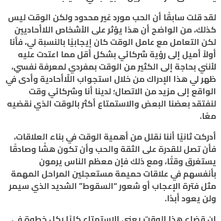
لقد قلت سابقًا أن الحب مورد غير محدود ولكن الوقت ليس
كذلك، من الواضح أن هذا يؤثر على الأشخاص اللاأحاديين
لكن التعامل مع عامل الوقت كان إيجابيًا بالنسبة لي، فأنا
أولاً أميل إلى رؤية شركائي بشكل أقل مما اعتدت عليه
لأنني بحاجة إلى الكثير من الوقت بمفردي لمعرفة نفسي،
ظهر لي هذا الإدراك من خلال استجواب اللّاأحادية وأدى في
الواقع إلى مزيد من الاتصال؛ لدينا أنا وشركائي وقت
لنفتقد بعضنا البعض والاستمتاع أكثر بالوقت الذي نقضيه
معًا.
أدركت ثانيًا أننا نقلل من أهمية الوقت في بناء العلاقات،
فأن تصل للقدرة على الثقة والحب وأن تكون هشًا وصادقًا
يستغرق وقتًا، ومع ذلك فإن معظم الناس يرمون
بأنفسهم في علاقات حميمة مستعجلين المراحل المهمة
مثل فترة الإعجاب أو شعور “السقوط” الشديد الذي سيمر
ولن يعود أبدًا.
إن قضاء هذا الوقت يعني الاستمتاع كليًا بكل خطوة في