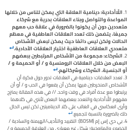
اللّاأحادية: دينامية العلاقة التي يمكن للناس من خلالها
المواعدة والتواصل وبناء العلاقات بحرية مع شركاء
متعددين دون أن يكونوا بالضرورة في علاقة حب معهم
جميعًا، يتضمن ذلك تعدد العلاقات العاطفية في معظم
الحالات ولكن ليس دائمًا حيث يمكن لبعض الأشخاص
متعددي العلاقات العاطفية اختيار العلاقات الأحادية.
الشركاء: مجموعة من الأشخاص المرتبطين ببعضهم
البعض من خلال العلاقات الرومنسية و / أو الحميمة و /
أو الجنسية. الشركاء وشركائهم.
تعدد العلاقات: دينامية في العلاقات تدور حول فكرة أن
الأشخاص المنخرطين فيها يمكن أن يقعوا في الحب و / أو أن
يرتبطوا مع عدة أفراد في وقت واحد. // في هذه المقالة يمتزج
مفهوم اللّاأحادية والتعدد ببعضهما البعض لأنني في كلاهما
وأرى انعكاسي في الغالب على كلا الديناميتين لكن ليس الحال
ذلك بالضرورة بالنسبة للجميع.
بي دي إس إم (BDSM): التقييد والتأديب/الهيمنة والسادية /
الخضوع والمازوخية؛ شكل غير معياري من العلاقة الحميمة و /