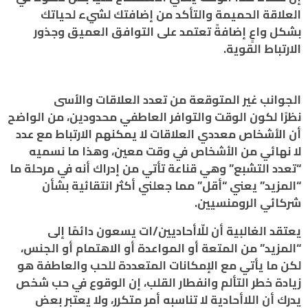
العلاقة الحميمة والتأكد من إضافتك لشيء لحياتك
بشكل واعٍ إضافةً تعتمد على التوافق العميق وجذور
الارتباط القوية.
الجوانب غير المتوقعة من تعدد العلاقات والأسى
نظرًا لكون الوقت والتوافر العاطفي محدودين، من الواضح
أن الأشخاص معددي العلاقات لا يمكنهم الارتباط مع عدد
لا نهائي من الأشخاص في وقت معين، وهذا ما نسميه
“تعدد التشبع” وهي قناعة تأتي من إدراك أنه في مرحلة ما
“المزيد” يعني “أقل” مما جعلني أكثر انتقائية بشأن
شركائي الرومنسيين.
يعتقد الغالبية أن للّاأحاديين/ات يسعون دائمًا إلى
“المزيد” من المتعة أو المواعدة أو الاهتمام أو الجنس،
لكن ما يأتي مع الإمكانات المتعددة للحب والعاطفة هو
زيادة خطر التألم وانفطار القلب، إن الوقوع في حب شخص
يدرك أن اللاأحادية لا تناسبه أمر متكرر، ولا يعتبر بعض