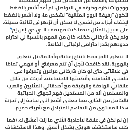
مجموعة واسعة من الأشخاص لكل منهم شخصيته
ووجهات نظره وطرقه في التواصل، لم أعد أشعر بالضغط
لأكون “رفيقة الروح المثالية” لشخص ما، ولا أشعر بالضغط
لإخفاء أجزاء من نفسي لا يمكن أن تزدهر في ثنائية معينة،
4
على سبيل المثال عندما كنت مهتمة بـالـبي دي إس إم
ولم يكن شركائي كذلك، كان من المهم بالنسبة لي احترام
حدودهم بقدر احترامي لرغباتي الخاصة.
لا يتعلق الأمر فقط باتباع رغباتك وأحلامك بل يتعلق
بالهوية، لقد كافحت لأجل أن تتم معرفتي أو فهمي تمامًا
في علاقاتي حتى لو كان شركائي مراعين وتعرفوا على
خلفيتي الثقافية وأنظمتها الاجتماعية، أدركت من خلال
علاقاتي الهادفة والرقيقة مع أصدقائي المثليين والعرب
والمسلمين أنه من المستحيل فهم تجربتي الحياتية
بالكامل من الخارج، مما جعلني أشعر أنني بحاجة إلى تجربة
هذا المستوى من التفاهم المتبادل مع شريك حميم.
إن لم نكن في علاقة لاأحادية (لأنني ما زلت أعشق ك.) فما
كنت ساستكشف هويتي بشكل أعمق، وهذا الاستكشاف