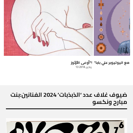
“إزيكو يا معشر قوس قزح” – حوار مع اليوتيوبر علي بابا
أوعى الأزئوز*!
13 يناير, 2018
ضيوف غلاف عدد ‘الذبذبات’ 2024 الفنانين:بنت
مبارح ونكسو