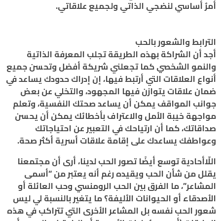
أمرٌ أساسي لنضجي الذاتي ولجميع علاقاتي.
الترابط والشعور بالحب
أجد أن الشراكة بهذه الطريقة تجلب المعرفة الذاتية
والنمو الشخصي كما تجعلني شريكة أفضل وتحسن جميع
أنواع العلاقات التي أرتبط فيها، إن إدراك حدودك يساعد في
ضمان علاقات يتوازن فيها المجهود، والتخلي عن بعض
جوانب المواقف يمكن أن يساعد صحتك النفسية، وتعلم
مواجهة خيبة الأمل والاعتراف بأخطائك يمكن أن يحسن
صداقاتك، كما أن ارتياحك في التعبير عن احتياجاتك
وعواطفك يساعدك على إقامة علاقات أسرية أكثر صحة.
اللّاأحادية توسع أيضًا تصور الحب لدينا، أرى أن مجتمعنا
يقلل من شأن الحب ويقيده رغم أنه يعتبر من “أسمى
المشاعر”، ما الفرق بين الحب الرومنسي وحب العائلة أو
الأصدقاء أو الحيوانات الأليفة؟ ما يتغير بالنسبة لي ليس
شعور الحب نفسه بل المشاعر الأخرى التي تتراكب في هذه