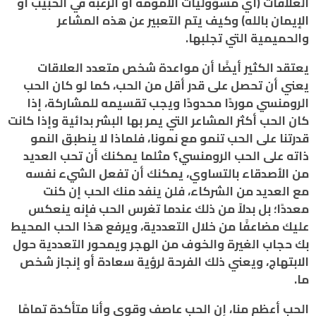
العلاقات (أي مسؤوليات الأمومة أو الرغبة في الحبيب أو
الإيمان بالله) وكيف يتم التعبير عن هذه المشاعر
والحميمية التي تجلبها.
يعتقد الكثير أيضًا أن مواعدة شخص متعدد العلاقات
يعني أن تحصل على قدر أقل من الحب، كما لو كان الحب
الرومنسي موردًا محدودًا ويجب تقسيمه للمشاركة، إذا
كان الحب أكثر المشاعر التي يمر بها البشر بدائية وإذا كانت
قدرتنا على الحب تنمو مع نمونا، فلماذا لا ينطبق النمو
ذاته على الحب الرومنسي؟ مثلما يمكنك أن تحب العديد
من الأصدقاء بالتساوي، يمكنك أن تفعل الشيء نفسه
مع العديد من الشركاء، فلن ينفد منك الحب إن كنت
معددًا؛ بل بدلاً من ذلك عندما تغرس الحب فإنه ينعكس
عليك مضاعفًا من خلال التعددية، ويرفع هذا الحب المحيط
بك حجاب الغيرة والخوف من الهجر ويمحور التعددية حول
الابتهاج، ويعني ذلك الفرحة لرؤية سعادة أو إنجاز شخص
ما.
الحب أعظم منا، إن الحب عاصف وقوي وأنا متأكدة تمامًا