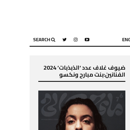
SEARCH
ENG
ضيوف غلاف عدد ‘الذبذبات’ 2024
الفنانين:بنت مبارح ونكسو