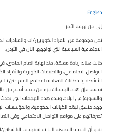
English
إلى من يهمه الأمر
نحن مجموعة من الأفراد الكويريين/ات والمبادرات الكو
الاجتماعية السياسية التي نواجهها الآن في الأردن.
كانت هناك زيادة مقلقة، منذ نهاية العام الماضي، ف
التواصل الاجتماعي، والتطبيقات الكويرية والأفراد ال
الأنشطة والخطابات المُعادية لمجتمع الميم عين+ ال
نفسه، فإن هذه الهجمات جزء من حملة أقدم من ذلك ك
والنسوية) في البلاد، وتبدو هذه الهجمات التي تحدث
جهد منسق تبذله الكيانات الحكومية، والمؤسسات الإع
تصرفاتهم على مواقع التواصل الاجتماعي وفي التعامل
يبدو أن الحملة القمعية الحالية تستهدف الناشطين/ات