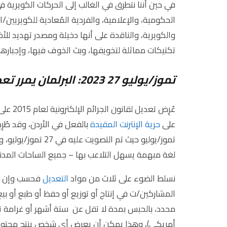
في حين أننا نتطرق في الغالب إلى الحركات الكويرية في 
الحكومية، والإعلامية، والفردية المُعادية للكويريين/
والكويرية، والناقدة على أنها دخيلة ومصدر تهديد للأ
تكتيكات مماثلة لتخويفها، وبث الخوف فيها، وإجبارها 
تموز/يوليو 27 2023: البرلمان يمرر تعديل قانون الجرائم الإلكترونية
على
حرية الإنترنت المقيدة
تموز/يوليو حيث تم التصويت عليه في 27 تموز/يوليو، ويستهدف هذا
لغة مبهمة يسهل التلاعب بها – جميع الساحات المدن
نسلط الضوء على ثلاث من مواد
التعديل
فحسب وإن كا
المشاركين/ت في إنتاج أو توزيع أو حفظ أو طبع أو بيع
أمريكي)، وهذا يمكن أن يعرض أي شخص ينتج محتوى 