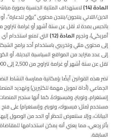
المادة (14)
لاستهداف المثلية الجنسية بصورة مباشرة
الذين/اللاتي ينتجون/ينتجن محتوى “يروّج للدعارة”، 
أمريكي)، وتجرم
المادة (12)
إلى عدد متزايد من المواقع السياسية البديلة، أو الكو
تقل عن ستة أشهر أو غرامة تتراوح من 2,500 إلى 25,000 دينار أردني (3,500 – 35,000 دولار أمريكي).
تضر هذه القوانين أيضًا بإمكانية ممارسة النشاط النض
الجماعي (أداة تمويل مهمة للكثيرين) وتهديد المنصا
مستخدم (مثل: فيسبوك، وتويتر، وإنستغرام) على فتح مك
البيانات، وإلا ستتعرض للحظر أو الحد من الوصول إليها
بأثر رجعي، مما يعني أنه يمكن استخدامها للمقاضاة
السابقة.