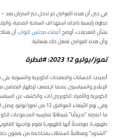
في حين أن هذه القوانين لم تدخل حيز السريان بعد – و
خطوة رئيسية باتجاه استهداف الساحة المدنية، والرق
بشأن التعديلات، أوضح
أعضاء مجلس النواب
أن هناك 
وأن هذه القوانين تفعل ذلك بفعالية.
تموز/يوليو 12 2023: #فطرة
أصبحت الحسابات والصفحات الكويرية والنسوية على 
الإعلام والسياسيين عندما اجتمعت لإظهار التضامن 
الكويرية والأفراد الكويريين/ات، والكشف عن السياسي
وفي يوم الأربعاء الموافق 12 من تموز/يوليو، وصل الأمر ذروته بأن أصدرت جبهة العمل الإسلامي
ما اعتبرته “تحريضًا” شيطانيًا تمارسه المجموعات الكو
طهبوب)، موضحةً أنها (طهبوب) تقوم بواجبها القانوني
“الشذوذ” ومطالبةً السلطات بمحاكمة من يقفون خلف ه