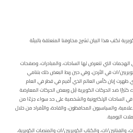
يرية تكتب هذا البيان لشرح مخاوفنا المتعلقة بالبيئة
ي الهجمات التي تتعرض لها الساحات، والمبادرات، وصفحات
كويريين/ات في الأردن، وفي حين ربط البعض ذلك بتنامي
تي ظهرت إبان كأس العالم الذي أُقيم في قطر في العام
ثيرًا ضد الحركات الكويرية (بل وبعض الحركات المعارضة
 في الساحات الإلكترونية والشخصية على حد سواء جزءًا من
لامية، والسياسيون المحافظون، والقادة، والأفراد من خلال
ات اليومية.
، والفنانين/ات، والكتاب الكويريين/ات والمنصات الكويرية،