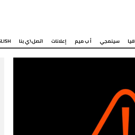
فيا
سينمجي
أ ب ميم
إعلانات
اتصل\ي بنا
LISH