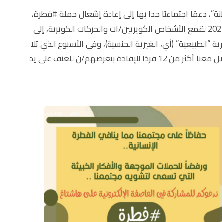
نة”، دعمًا اجتماعيًا حدا بها إلى إعادة إشعال حملة #فطرة،
وتدعو هذه الحملة، التي اُستخدمت إقليميًا في عام 2022 لقمع الأشخاص الكويريين/ات والحركات الكويرية، إلى
ة “الطبيعية” (أي، الغيرية الجنسية)، وفي الأسبوع الذي تلا
إطلاق هذه الحملة التي تدعو إلى تجريم المثلية، تواصل معنا أكثر من 12 فردًا للإفادة بتعرضهم/ن للعنف على يد