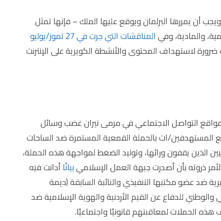
يجب أن يمررها البرلمان ويوقع عليها الملك – فإنها تمثل
مية، والمادية، وفي
المناقشات التي جرت في 27 تموز/يوليو
ضرورة لاستهداف المحتوى والأنشطة الكويرية على الإنترنت
مواقع التواصل الاجتماعي في مرمى نيران غضب وسائل
مع المستهدفين/ات بالحملة القمعية المستمرة ضد الساحات
ين الذين يقفون ورائها، وتوليد الضغط لمواجهة هذه الحملة،
بيانًا
أدانت فيه
يرية ضد عضو مكتبها التنفيذي والنائبة السابقة (ديمة
 والوطني للدفاع عن القيم الأردنية والهوية الإسلامية ضد
ذه الحملات لمعاقبتهم قانونيًا واجتماعيًا.