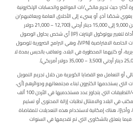
 أكثر؛ حيث تجرم مالكي/ات المواقع والحسابات الإلكترونية
أو يغوي شخصًا آخر، أو يسيء إلى الأخلاق العامة ويعاقبهم/ن
بالحبس بمدة لا تقل عن ستة أشهر أو غرامة تتراوح من 9,000 إلى 15,000 دينار أردني (12,700 – 21,000 دولار
التي تمنع استخدام أي أداة لتغيير بروتوكول الإنترنت (IP) أي شخص يحاول الوصول
إلى محتوى مثلي وتخريبي باستخدام أحد برامج الشبكات الخاصة الافتراضية (VPN)، وهي البرامج الضرورية للوصول
يرية، أو كليهما المحظورة في البلاد، وتعاقب بالحبس بمدة لا
الي أو التعامل مع القضايا الكويرية من خلال تجريم التمويل
ت التي يستخدمها الكثيرون لبناء مجتمعاتهم ودوائرهم (أي،
إنستغرام، وتويتر، وفيسبوك)، كما أنها ستجبر المنصات/التطبيقات التي يتجاوز عدد مستخدميها في الأردن 100 ألف
تب في البلاد والامتثال لطلبات إزالة المحتوى أو تسليم
، وأخيرًا، هناك إمكانية لاستخدام هذه التعديلات للمقاضاة
 فيما يتعلق بالشكاوى التي تم تقديمها في السنوات