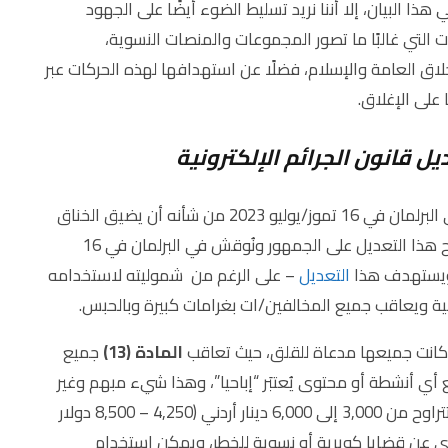
هذا البيان، إلا أننا نريد تسليط الضوء أيضًا على الجهود
ات التي غالبًا ما تصور المجموعات والمنصات النسوية،
خلاق العامة والإسلام، فضلًا عن استهدافها لهذه الحركات عبر
على الإغلاق.
عُرِض تعديل لقانون الجرائم الإلكترونية لعام 2015 على البرلمان في 16 تموز/يوليو 2023 من شأنه أن يضيق الخناق
بالفعل في الأردن، وقد طُرِح هذا التعديل على الجمهور ونُوقش في البرلمان في 16
التعديل
– على الرغم من شموليته لاستخدامه
ية ويعاقب جميع المخالفين/ات بغرامات كبيرة وبالحبس.
نت جميعها مدعاة للقلق، حيث تعاقب
المادة (13)
جميع
 أي أنشطة أو محتوى يُعتبَر “إباحيا”، وهذا شيء مبهم وغير
محدد، بالحبس بمدة لا تقل عن ستة أشهر أو غرامة تتراوح من 3,000 إلى 6,000 دينار أردني (4,250 – 8,500 دولار
عن قضايا كويرية أو نسوية للخطر، ويمكن استخدام