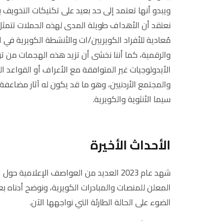
ويبدو أنها تعتمد إلى حد بعيد على تكتيكات التخويف 
نعتقد أن الأهداف طويلة المدى لهذه الحملات تتمثل ف
مُعادية للأفراد الكويريين/ات والأنشطة الكويرية في 
والرقمية، كما أننا نخشى أن تزيد هذه الهجمات من تر
الأيدولوجيات غير المتوافقة مع الأعراف أو القواعد 
والمجتمع الأردنيين، وهو ما قد يكون له آثار مضاعفة 
سيما الأنثوية والكويرية.
الأحداث الأخيرة
شهد عام 2023 العديد من العواصف الإعلامية
المعلن للمنصات والمبادرات الكويرية، ونوضح أدناه ب
الضوء على الحالة الطارئة التي نواجهها الآن.