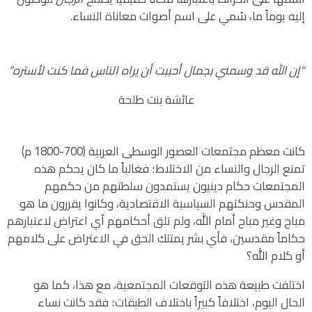
إليه يوماً ما، سُمي على اسم أصوات معاناة النساء.
“إن الله قد وسمني بجمال أحببت أن يراه الناس فما كنت لأستره”
عائشة بنت طلحة
كانت معظم مجتمعات العصور الوسطى العربية (700-1800 م)
تمنع الرجال والنساء من الاختلاط؛ فغالباً ما كان يحكم هذه
المجتمعات حكام دينيون يستمدون سلطتهم من حكمهم
المقدس وحنكتهم السياسية الاقتصادية، وكانوا يقررون ما هو
مباح وغير مباح أمام الله، ولم تلق أحكامهم أي اعتراض لاعتبارهم
حكاماً مقدسين، فأي بشر يمتلك الحق في الاعتراض على كلامهم
أو كلام الله؟
اختلفت طبيعة هذه التوقعات المجتمعية، مع هذا، كما هو
الحال اليوم، اختلافاً كبيراً باختلاف الطبقات؛ فقد كانت نساء