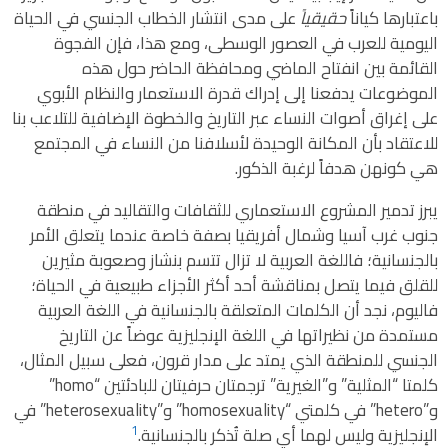
باعتبارها كياناً
حقيقياً
على مدى انتشار الخطاب الجنسي في الحياة
اليومية للعرب في العصور الوسطى، ومع هذا، فإن الفجوة
القائمة بين انفتاح الماضي ومحافظة الحاضر حول هذه
الموضوعات يدفعنا إلى إدراك قدرة الاستعمار والنظام الأبوي
على إغراق أصوات النساء عبر التاريخ والخطوة الإضافية للتلاعب بنا
للاعتقاد بأن المكانة الوحيدة لأسلافنا من النساء في المجتمع
هي كونهن هدفاً لرغبة الذكور.
يبرز تدمير المشروع الاستعماري للثقافات والتقاليد في منطقة
جنوب غرب آسيا وشمال أفريقيا بصفة خاصة عندما يتعلق الأمر
بالجنسانية؛ فاللغة العربية لا تزال تتسم بنشاز وصعوبة مثيرين
للقلق فيما يتصل بمناقشة أحد أكثر الأجزاء طبيعية في الحياة؛
فاليوم، نجد أن الكلمات المتعلقة بالجنسانية في اللغة العربية
مستمدة من نظيراتها في اللغة الإنجليزية عوضاً عن التاريخ
الجنسي للمنطقة الذي يمتد على مدار قرون، فعلى سبيل المثال،
كلمتا “المثلية” و”الغيرية” ترجمتان حرفيتان للبادئتين “homo”
و”hetero” في كلمتي “homosexuality” و”heterosexuality” في
1
الإنجليزية وليس لهما أي صلة تُذكر بالجنسانية.