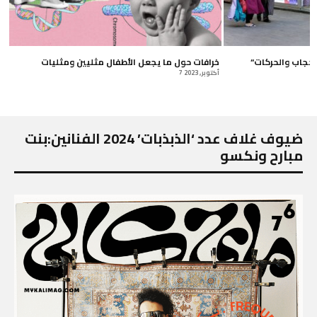
“أتتشبهين بأكياس القمامة؟” الحجاب والحركات
خرافات حول ما يجعل الأطفال مثليين ومثليات
7 أكتوبر, 2023
ضيوف غلاف عدد ‘الذبذبات’ 2024 الفنانين:بنت
مبارح ونكسو