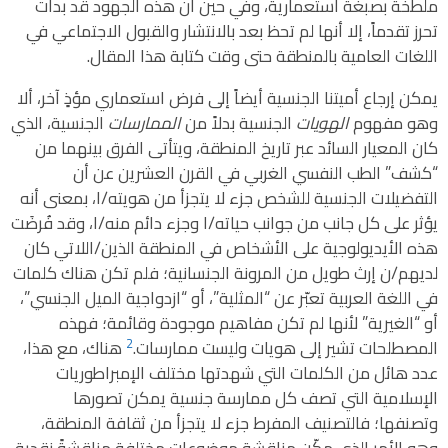
ملطخة بصبغة استعمارية، وفي حين أن هذه الجهود قد بدأت
تحرز تقدماً، إلا أنها لم تحظ بعد بالانتشار والقبول الاجتماعي في
اللغات العامية بالمنطقة حتى وقت كتابة هذا المقال.
يمكن إرجاع أميتنا الجنسية أيضاً إلى فرض استعماري مؤذٍ آخر، ألا
وهو مفهوم
الهويات
الجنسية بدلاً من
الممارسات
الجنسية، الذي
كان المعيار السائد عبر تاريخ المنطقة، ويتأتى الفرق بينهما من
“كشف” الطب النفسي الغربي في القرن العشرين عن أن
التفضيلات الجنسية للشخص جزء لا يتجزأ من هويته/ا، بمعنى أنه
يؤثر على كل جانب من جوانب حياته/ا وجزء دائم منه/ا، وقد فُرضَت
هذه الأيديولوجية على الأشخاص في المنطقة الذين/اللاتي كان
لديهم/ن إرث طويل من المرونة الجنسانية؛ فلم تكن هناك كلمات
في اللغة العربية تعبّر عن “المثلية”، أو “ازدواجية الميل الجنسي”،
أو “الغيرية” لأنها لم تكن مفاهيم موجودة وقائمة؛ فهذه
2
المصطلحات تشير إلى هويات وليست ممارسات.
هناك، مع هذا،
عدد هائل من الكلمات التي شهدتها مختلف الإمبراطوريات
الإسلامية التي تصف كل ممارسة جنسية يمكن تصورها
وتصنفها؛ فالتصنيف المفرط جزء لا يتجزأ من ثقافة المنطقة،
وهو الأمر الذي مكّن مناقشة موضوعات مختلفة مناقشةً نقدية،