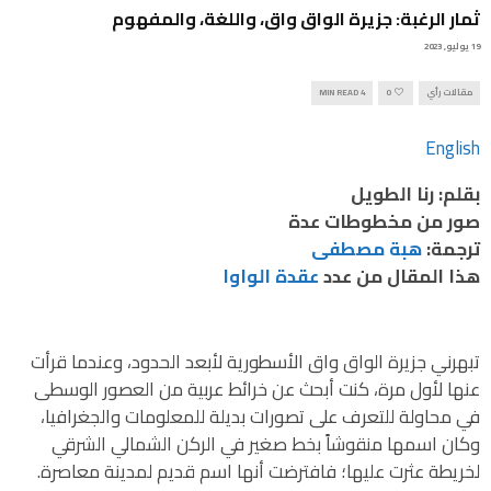
ثمار الرغبة: جزيرة الواق واق، واللغة، والمفهوم
19 يوليو, 2023
مقالات رأي
0
4 MIN READ
English
بقلم: رنا الطويل
صور من مخطوطات عدة
ترجمة:
هبة مصطفى
هذا المقال من عدد
عقدة الواوا
تبهرني جزيرة الواق واق الأسطورية لأبعد الحدود، وعندما قرأت
عنها لأول مرة، كنت أبحث عن خرائط عربية من العصور الوسطى
في محاولة للتعرف على تصورات بديلة للمعلومات والجغرافيا،
وكان اسمها منقوشاً بخط صغير في الركن الشمالي الشرقي
لخريطة عثرت عليها؛ فافترضت أنها اسم قديم لمدينة معاصرة.