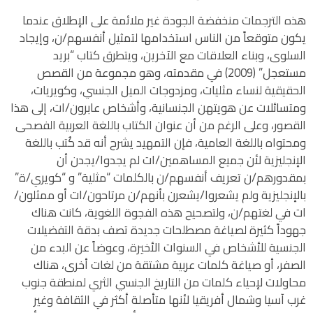
هذه الترجمات منخفضة الجودة غير ملائمة على الإطلاق عندما
يكون متوقعاً من الناس استخدامها لتمثيل أنفسهم/ن، وإيجاد
السلوى، وبناء العلاقات مع الآخرين، ويتطرق كتاب “بريد
مستعجل” (2009) في مقدمته، وهو مجموعة من القصص
الحقيقية لنساء مثليات، ومزدوجات الميل الجنسي، وكويريات،
ومتسائلات عن هويتهن الجنسانية، وأشخاص عابرون/ات، إلى هذا
القصور، وعلى الرغم من أن عنوان الكتاب باللغة العربية الفصحى
ومحتواه باللغة العامية، فإن التمهيد يشرح أنه قد كُتب باللغة
الإنجليزية لأن جميع المساهمين/ات لم يجدوا/يجدن أن
بمقدورهم/ن تعريف أنفسهم/ن بالكلمات “مثلية” و “كويري/ة”
بالإنجليزية ولم يشعروا/يشعرن بأنهم/ن مرتاحون/ات أو ممثلون/
ات في لغتهم/ن، ولتصحيح هذه الفجوة اللغوية، كانت هناك
جهوداً كثيرة لصياغة مصطلحات جديدة تصف بدقة التفضيلات
الجنسية للأشخاص في السنوات الأخيرة، وعوضاً عن البدء من
الصفر، أو صياغة كلمات عربية مشتقة من لغات أخرى، هناك
محاولات لإحياء كلمات من التاريخ الجنسي الثري لمنطقة جنوب
غرب آسيا وشمال أفريقيا لأنها متأصلة أكثر في الثقافة وغير