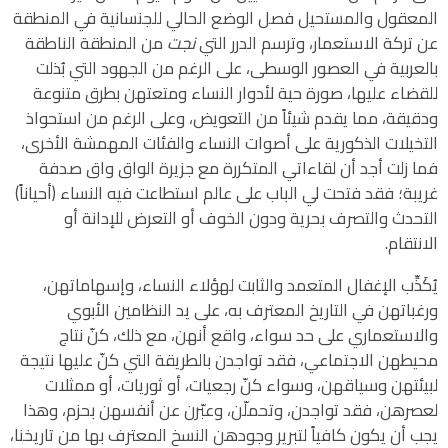
المعقول والمستحيل فصل الوضع الحالي للجنسانية في المنطقة
عن تركة الاستعمار، وترسم الدرر التي
نجت
من المنطقة الناطقة
بالعربية في العصور الوسطى، على الرغم من الجهود التي بُذلت
للقضاء عليها، صورة حية لأدوار النساء ومتعتهن بطرق متنوعة
ودقيقة، مما يقدم شيئاً من التعويض، وعلى الرغم من استحواذ
التخيلات الذكورية على أصوات النساء والفئات المهمشة الأخرى،
فما زلت أجد أن لقاءاتي المتكررة مع جزيرة الواق واق صدفة
غريبة؛ فقد فتحت لي الباب على عالم استطاعت فيه النساء (أحياناً)
التحدث والتصرف بحرية ودون الخوف أو التعرض للإدانة أو
الانتقام.
يُكَذِّب الإغفال المتعمد والثابت لهؤلاء النساء، وإسهاماتهن،
ورغباتهن في التاريخ المعترف به، على يد النظامين الأبوي
والاستعماري على حد سواء، واقع أنهن، مع ذلك، كنّ نتاج
محيطهن الاجتماعي، فقد تواجدن بالطريقة التي كنّ عليها نتيجة
لبيئتهن وسياقهن، وسواء كنّ رجعيات، أو ثوريات، أو ممثلات
لعصرهن، فقد تواجدن، وتحملّن، وعبّرن عن أنفسهن بحزم، وهذا
يجب أن يكون كافياً لتبرير وجودهن النسخ المعترف بها من تاريخنا،