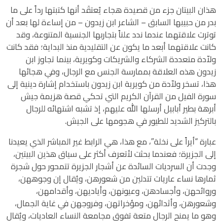
هذان البيتان جزء من قصيدة هجاء يُعتقَد أنها كتبتها رداً على ما
بدر من حبيبها السابق – الشاعر ابن زيدون – من إساءة لها بعد أن
توترت علاقتهما عندما ندد علناً بتجاربها الجنسية المتنوعة، وقد
كانت علاقتهما أبعد ما يكون عن التقليدية منذ البداية؛ فقد كانت
ولاّدة متعددة الشركاء والشريكات وكويرية، بينما تجاوز ابن
زيدون هذه العلاقة بممارسة الجنس مع الرجال، وفي هجائها
هذا، تسخر ولاّدة من كويرية ابن زيدون باستخدام إشارة دينية إلى
سورة الفيل من القرآن الكريم التي تحكي قصة هزيمة جيش
أبرهة بطير أبابيل أرسلها الله عليهم، إذ تشبه اشتهائه للرجال
بالتركيز الشديد للطيور في هجومها على الجيش.
عبارة “أيراً على نخلة”، مع هذا، هي الرابط غير المباشر الذي يعيدنا
إلى الجزيرة؛ فعندما بحثت لأتعرف أكثر على سياق هذين البيتين،
وجدت أن السرديات السائدة عن أشجار الجزيرة تتمحور حول شجرة
ثمارها نساء عاريات تتدلين من شعورهن، ويُقال إن وجوههن،
وروائحهن، وأجسادهن، وعيونهن، وأياديهن، وأقدامهن،
وشعورهن، وأثدائهن، ومؤخراتهن، وفروجهن في غاية الجمال،
وهو ما يمنح الرجال متعة تفوق مجامعة النساء العاديات، ويُقال