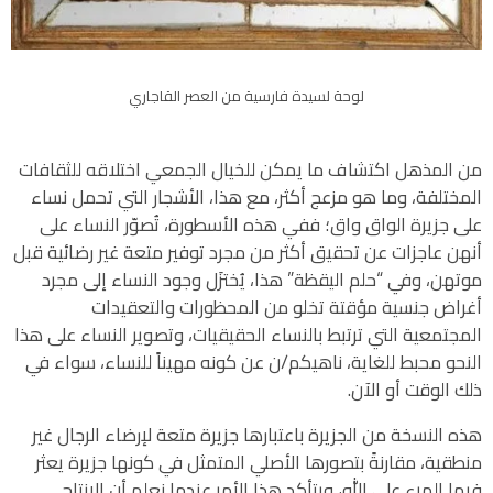
لوحة لسيدة فارسية من العصر القاجاري
من المذهل اكتشاف ما يمكن للخيال الجمعي اختلاقه للثقافات
المختلفة، وما هو مزعج أكثر، مع هذا، الأشجار التي تحمل نساء
على جزيرة الواق واق؛ ففي هذه الأسطورة، تُصوّر النساء على
أنهن عاجزات عن تحقيق أكثر من مجرد توفير متعة غير رضائية قبل
موتهن، وفي “حلم اليقظة” هذا، يُختزَل وجود النساء إلى مجرد
أغراض جنسية مؤقتة تخلو من المحظورات والتعقيدات
المجتمعية التي ترتبط بالنساء الحقيقيات، وتصوير النساء على هذا
النحو محبط للغاية، ناهيكم/ن عن كونه مهيناً للنساء، سواء في
ذلك الوقت أو الآن.
هذه النسخة من الجزيرة باعتبارها جزيرة متعة لإرضاء الرجال غير
منطقية، مقارنةً بتصورها الأصلي المتمثل في كونها جزيرة يعثر
فيها المرء على الله، ويتأكد هذا الأمر عندما نعلم أن الإنتاج