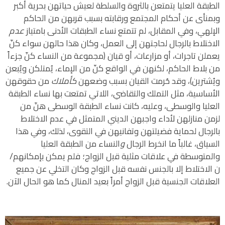
الطبقة العليا يتمتعن بالثروة والسلطة لعيش حياتهن بحرية أكبر
وبمنأى عن أحكام المجتمع ورقابته بسبب قربهن من الحاكم
الإلهي، وفي المقابل، لم تتمتع نساء الطبقات الأدنى بامتياز
عدم
الاختلاط بالرجال لحاجتهن إلى العمل، وكان هذا حالهن سواء كنّ
يعملن تاجرات، أو مزارعات، أو قيان (مجموعة من النساء كنّ جزءاً
من بلاط الحاكم، لكنهن في الواقع كنّ من الإماء، يُمتلكن ويُبعن
ويُشترين)، وقد حُرمت القيان بسبب وضعهن
كأملاك
من حقوقهن
الأساسية، مثل التملك والتقاضي، اللاتي تمتعت بها نساء الطبقة
العليا والوسطى، وعليه، كانت نساء الطبقة الوسطى هنّ من
لزمن منازلهن لأداء واجبهن الديني المتمثل في عدم الاختلاط
بالرجال لحماية فضيلتهن وتفانيهن في التقوى، لذلك، وفي هذا
السياق، غالباً ما انخرط الرجال
و
النساء من الطبقة العليا
والمتوسطة في علاقات مثلية قبل الزواج؛ فلم يمكن بإمكانهم/
ن الاختلاط إلا بالجنس نفسه قبل الزواج وكان التخلي عن جميع
العلاقات الجنسية قبل الزواج أمراً بعيد المنال كما هو الحال الآن.