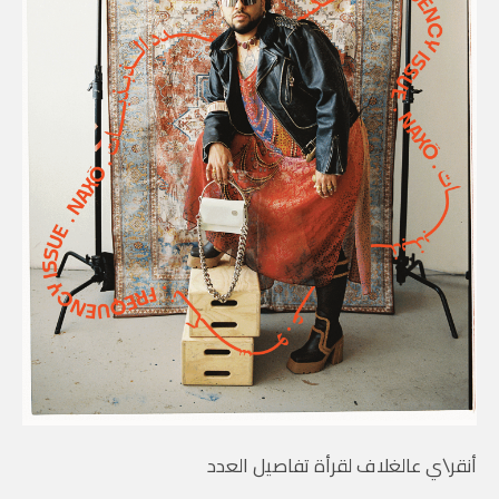
أنقر\ي عالغلاف لقرأة تفاصيل العدد