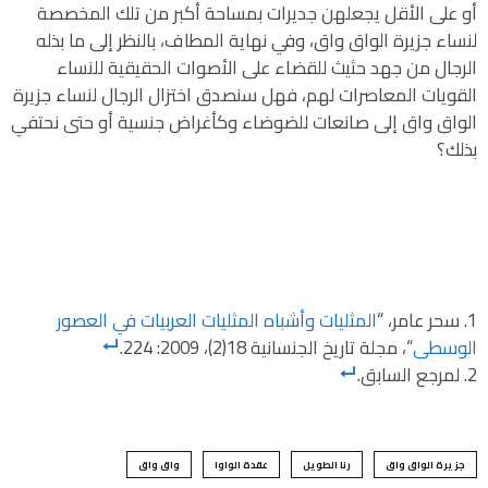
أو على الأقل يجعلهن جديرات بمساحة أكبر من تلك المخصصة
لنساء جزيرة الواق واق، وفي نهاية المطاف، بالنظر إلى ما بذله
الرجال من جهد حثيث للقضاء على الأصوات الحقيقية للنساء
القويات المعاصرات لهم، فهل سنصدق اختزال الرجال لنساء جزيرة
الواق واق إلى صانعات للضوضاء وكأغراض جنسية أو حتى نحتفي
بذلك؟
سحر عامر، “
المثليات وأشباه المثليات العربيات في العصور
الوسطى
“، مجلة تاريخ الجنسانية 18(2)، 2009: 224.
لمرجع السابق.
جزيرة الواق واق
رنا الطويل
عقدة الواوا
واق واق