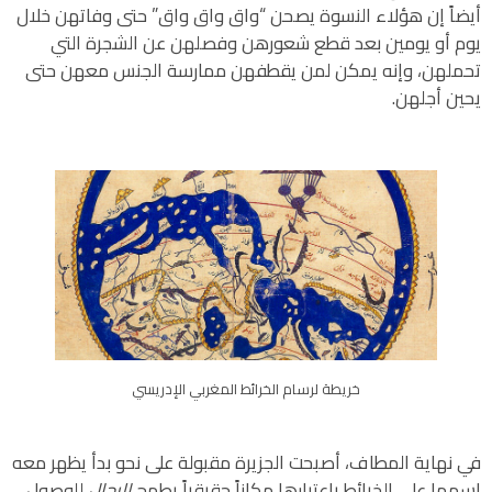
أيضاً إن هؤلاء النسوة يصحن “واق واق واق” حتى وفاتهن خلال
يوم أو يومين بعد قطع شعورهن وفصلهن عن الشجرة التي
تحملهن، وإنه يمكن لمن يقطفهن ممارسة الجنس معهن حتى
يحين أجلهن.
خريطة لرسام الخرائط المغربي الإدريسي
في نهاية المطاف، أصبحت الجزيرة مقبولة على نحو بدأ يظهر معه
اسمها على الخرائط باعتبارها مكاناً حقيقياً يطمح
الرجال
للوصول