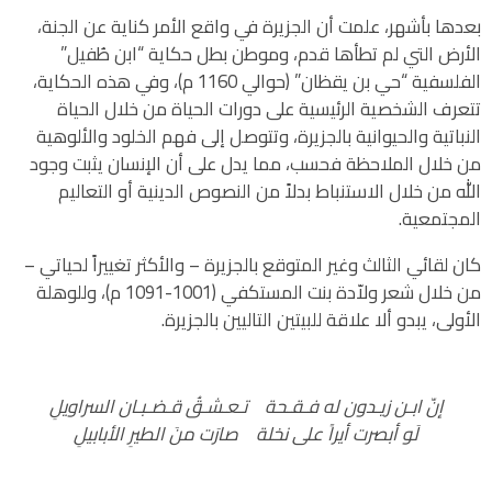
بعدها بأشهر، علمت أن الجزيرة في واقع الأمر كناية عن الجنة،
الأرض التي لم تطأها قدم، وموطن بطل حكاية “ابن طُفيل”
الفلسفية “حي بن يقظان” (حوالي 1160 م)، وفي هذه الحكاية،
تتعرف الشخصية الرئيسية على دورات الحياة من خلال الحياة
النباتية والحيوانية بالجزيرة، وتتوصل إلى فهم الخلود والألوهية
من خلال الملاحظة فحسب، مما يدل على أن الإنسان يثبت وجود
الله من خلال الاستنباط بدلاً من النصوص الدينية أو التعاليم
المجتمعية.
كان لقائي الثالث وغير المتوقع بالجزيرة – والأكثر تغييراً لحياتي –
من خلال شعر ولاّدة بنت المستكفي (1001-1091 م)، وللوهلة
الأولى، يبدو ألا علاقة للبيتين التاليين بالجزيرة.
إنّ ابـن زيـدون له فـقـحة تـعـشـقُ قـضـبـان السراويلِ
لَو أبصرت أيراً على نخلة صارَت منَ الطيرِ الأبابيلِ