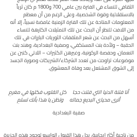
الثقافي للنساء في الفترة بين عامي 700 و1800 م كان ثرياً
بالاستقلالية وقوة الشخصية، وعلى الرغم من أن معظم
المعلومات المتاحة عن تلك الفترة الزمنية غامضة نسبياً، إلا أنه
من اللافت للنظر أن البحث عن تلك التمثيلات الكارهة للنساء
أسهل من البحث عن شعر المثقفات الثوريات البارزات في تلك
الحقبة – ولاّدة بنت المستكفي، وصفية البغدادية، وهند بنت
النعمان، وحفصة الركونية، وغيرهن الكثيرات – اللاتي كتبن عن
موضوعات تراوحت من تعدد الشركاء/الشريكات وصورة الجسد
إلى الشوق المشتعل بعد وفاة المعشوق.
أنا فتنة الدنيا التي فتنت حجا كل القلوب فكلها في مغرمِ
أترى محياي البديع جماله وتظن يا هذا بأنك تسلمِ
صفية البغدادية
من ناحية أكثر إيجابية، يدل هذا القبول الواسع لوجود هذه الجزيرة