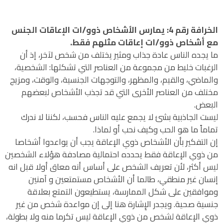
الخرافة رقم 4: يمارس الأشخاص ذوو/ات الإعاقات الجنس
مع أشخاص ذوو/ات إعاقات مثلهم فقط.
ما يجده الناس عادة جذاب ومثير يختلف من شخص لآخر، إذ أن
الرغبات خليط من مجموعة من العناصر التي تشكلها: الشخصية،
والماضي، والقيم، والمظهر، والتوجهات الجنسية، والوقت، ومزيج
مختلف من العناصر الأخرى التي قد تجذب الأشخاص لبعضهم
البعض.
ليست الجاذبية بشئ لا يجمع عليه الناس فحسب، لكننا لا ندرك
تماماً ما هو الحب وكيف نحب أو لماذا.
إن التفكير بأن الأشخاص ذوي الإعاقة يجب أن يواعدوا أشخاصا
من ذوي الإعاقة فقط يحدده احتمالية مصادفة هؤلاء الشخصين
ليس أكثر، لأن تعريف الشخص على أساس أنه معاق أولا قبل انه
إنسان غير منطقي، طالما أن الأشخاص مستمتعين و آمنين
وموافقين على شكل الممارسة، يستطيعون التمتع بعلاقة
جنسية صحية. ويجدر الإِشارة هنا إلى إن مواعدة شخص من غير
ذوي الإعاقة لشخص من ذوي الإعاقة ليس تكرما منه ولا بطولة،