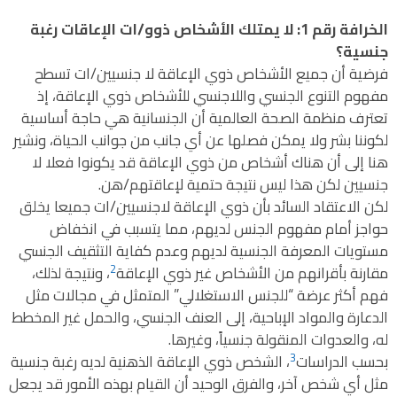
الخرافة رقم 1: لا يمتلك الأشخاص ذوو/ات الإعاقات رغبة
جنسية؟
فرضية أن جميع الأشخاص ذوي الإعاقة لا جنسيين/ات تسطح
مفهوم التنوع الجنسي واللاجنسي للأشخاص ذوي الإعاقة، إذ
تعترف منظمة الصحة العالمية أن الجنسانية هي حاجة أساسية
لكوننا بشر ولا يمكن فصلها عن أي جانب من جوانب الحياة، ونشير
هنا إلى أن هناك أشخاص من ذوي الإعاقة قد يكونوا فعلا لا
جنسيين لكن هذا ليس نتيجة حتمية لإعاقتهم/هن.
لكن الاعتقاد السائد بأن ذوي الإعاقة لاجنسيين/ات جميعا يخلق
حواجز أمام مفهوم الجنس لديهم، مما يتسبب في انخفاض
مستويات المعرفة الجنسية لديهم وعدم كفاية التثقيف الجنسي
2
مقارنة بأقرانهم من الأشخاص غير ذوي الإعاقة
، ونتيجة لذلك،
فهم أكثر عرضة “للجنس الاستغلالي” المتمثل في مجالات مثل
الدعارة والمواد الإباحية، إلى العنف الجنسي، والحمل غير المخطط
له، والعدوات المنقولة جنسياً، وغيرها.
3
بحسب الدراسات
، الشخص ذوي الإعاقة الذهنية لديه رغبة جنسية
مثل أي شخص آخر، والفرق الوحيد أن القيام بهذه الأمور قد يجعل