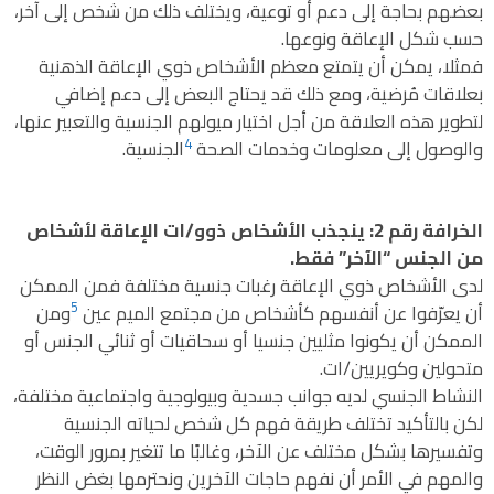
بعضهم بحاجة إلى دعم أو توعية، ويختلف ذلك من شخص إلى آخر،
حسب شكل الإعاقة ونوعها.
فمثلا، يمكن أن يتمتع معظم الأشخاص ذوي الإعاقة الذهنية
بعلاقات مُرضية، ومع ذلك قد يحتاج البعض إلى دعم إضافي
لتطوير هذه العلاقة من أجل اختيار ميولهم الجنسية والتعبير عنها،
4
والوصول إلى معلومات وخدمات الصحة
الجنسية.
الخرافة رقم 2: ينجذب الأشخاص ذوو/ات الإعاقة لأشخاص
من الجنس “الآخر” فقط.
لدى الأشخاص ذوي الإعاقة رغبات جنسية مختلفة فمن الممكن
5
أن يعرّفوا عن أنفسهم كأشخاص من مجتمع الميم عين
ومن
الممكن أن يكونوا مثليين جنسيا أو سحاقيات أو ثنائي الجنس أو
متحولين وكويريين/ات.
النشاط الجنسي لديه جوانب جسدية وبيولوجية واجتماعية مختلفة،
لكن بالتأكيد تختلف طريقة فهم كل شخص لحياته الجنسية
وتفسيرها بشكل مختلف عن الآخر، وغالبًا ما تتغير بمرور الوقت،
والمهم في الأمر أن نفهم حاجات الآخرين ونحترمها بغض النظر