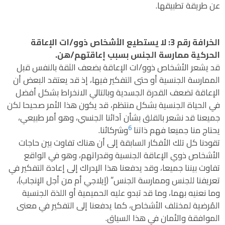
عن طريقة تطبيقها.
الخرافة رقم 3: لا يستطيع الأشخاص ذوو/ات الإعاقة
الحركية ممارسة الجنس بسبب إعاقتهم/هن.
قد يشعر الأشخاص ذوو/ات الإعاقة بضعف الثقة بالنفس قبل
الممارسة الجنسية أو حتى التفكير فيها، إذ قد يعتقد البعض أن
الإعاقة تضعف القدرة الجسدية وبالتالي الانخراط بشكل أفضل
في الحياة الجنسية بشكل منتظم، قد يكون هذا الأمر صحيحا لكن
جميعنا قد نشعر بالقلق بشأن آدائنا الجنسي، وهو أمر طبيعي،
6
يحتاج منا جميعا فهم ذاتنا
وشركائنا.
تقودنا كل تلك الأفكار السابقة إلى أن هناك تفاوت بين حاجات
الأشخاص ذوي الإعاقة الجنسية وقدراتهم، وهو في الواقع
تفاوت بيننا جميعا، وقد يدفعنا هذا الإدراك إلى إعادة التفكير في
تعريفنا للجنس وممارسة الجنس” (إيلاجي أم من أجل الإنجاب)،
وما نعنيه بهما، وما قد تبدو عليه الحميمية أو اللذة الجنسية
المُرضية لمختلف الأشخاص، كما يدفعنا إلى التفكير في معنى
الموافقة والأمان في هذا السياق.