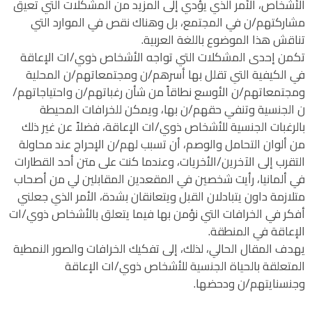
الأشخاص، الأمر الذي يؤدي إلى المزيد من المشكلات التي تعيق
مشاركتهم/ن في المجتمع، بل وهناك نقص في الموارد التي
تناقش هذا الموضوع باللغة العربية.
تكمن إحدى المشكلات التي تواجه الأشخاص ذوي/ات الإعاقة
في الكيفية التي تقلل بها أسرهم/ن ومجتمعاتهم/ن المحلية
ومجتمعاتهم/ن الأوسع نطاقاً من شأن رغباتهم/ن واحتياجاتهم/
ن الجنسية وتنفي حقهم/ن بها، ويمكن للخرافات المحيطة
بالرغبات الجنسية للأشخاص ذوي/ات الإعاقة، فضلاً عن غير ذلك
من ألوان التحامل والوصم، أن تسبب لهم/ن الإحراج عند محاولة
التقرب إلى الآخرين/الأخريات، وعندما كنت على متن أحد القطارات
في ألمانيا، رأيت شخصين في المقعدين المقابلين لي من أصحاب
متلازمة داون يتبادلان القبل ويتعانقان بشدة، الأمر الذي جعلني
أفكر في الخرافات التي نؤمن بها فيما يتعلق بالأشخاص ذوي/ات
الإعاقة في المنطقة.
يهدف المقال الحالي، لذلك، إلى تفكيك الخرافات والصور النمطية
المتعلقة بالحياة الجنسية للأشخاص ذوي/ات الإعاقة
وجنسنايتهم/ن ودحضها.