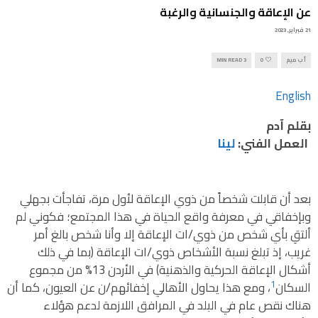
عن الإعاقة والجنسانية والرغبة
21 فبراير, 2023
أ ب ميم
0
3 MIN READ
English
بقلم آدم
العمل الفني:
لينا
بعد أن قابلت شخصاً من ذوي الإعاقة لأول مرة، تفاجأت بجهلي
وبإخفاقي في معرفة واقع الحياة في هذا المجتمع؛ فكوني لم
ألتقِ بأي شخص من ذوي/ات الإعاقة إلا وأنا شخص بالغ أمر
غريب، إذ تبلغ نسبة الأشخاص ذوي/ات الإعاقة (بما في ذلك
أشكال الإعاقة الحركية والذهنية) في الأردن 13% من مجموع
1
السكان
، ومع هذا يحاول الأهالي إخفائهم/ن عن العيون، كما أن
هناك نقص عام في البلد في المرافق اللازمة لدعم هؤلاء