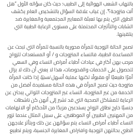
بالتهاب الشعب الهوائية إلى الطبيب؛ حيث كان سؤاله الأول “هل
أنت متزوجة؟”. إن غياب علاقة السؤال بالتشخيص العام يكشف
الطرق التي يتم بها تعبئة المعايير المجتمعية والمغايرة ضد
الشابات والتأثيرات المحتملة على مستوى الرعاية الطبية التي
يتلقينها.
تصبح الحالة الزوجية للمرأة محورية بالنسبة للمرأة التي تبحث عن
المساعدة الطبية، فالنساء المتزوجات و / أو المستعدات للزواج
مرحب بهن أكثر في عيادات أطباء أمراض النساء وفي السعي
للحصول على الخدمات والفحوصات، هذا لا يعني أن ذلك لا يزال
أمرًا طبيعيًا أو مقبولًا لكنها عملية أسهل
نسبيًا
إذا كانت المرأة
متزوجة حيث تصبح المرأة في هذه الحالة مستفيدة آفضل من
الخدمة من غير المتزوجة، النساء غير المتزوجات اللواتي يبحثن عن
الرعاية للمشاكل الصحية التي قد تشير إلى أنهن كن ناشطات
جنسيًا خارج نطاق الزواج يستدعين مزيدًا من الأحكام أو الاتهامات
من المهنيين الطبيين أو الموظفين، على سبيل المثال عندما تزور
النساء أطباء أمراض النساء يتم سؤالهن عن ذلك ويتأثر علاجهن
الطبي بحالتهن الزوجية وافتراض المغايرة الجنسية، ويتم تطبيع