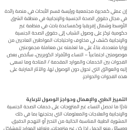
إن عملي كمديرة مجتمعية ورئيسة قسم الأبحاث في منصة رائدة
في مجال حقوق الصحة الجنسية والإنجابية في منطقة الشرق
الأوسط وشمال إفريقيا وكمساعدة باحث في منظمة غير
حكومية تركز على وصول الشباب إلى حقوق الصحة الجنسية
والإنجابية كشف لي مخاوف واحتياجات المواطنين العاديين من
زوايا متعددة، بناءً على ما تعلمته عن معاملة مجموعتين
موصومتين اجتماعياً – النساء والأفراد الكويريين، سألخص بعض
الفجوات بين الخدمات والموارد المقدمة / المتاحة وما تسعى
إليه والعوائق التي تحول دون الوصول لها، والآثار المترتبة على
هذه الفجوات والحواجز.
التمييز الطبي والإهمال وحواجز الوصول للرعاية
نادرًا ما تحصل النساء غير المتزوجات على خدمات الصحة الجنسية
والإنجابية والعلاجات والمعلومات التي يحتجنها بما في ذلك
المشورة الطبية المناسبة الخالية من التحيز أو التهجم الدقيق،
ووسائل منع الحمل إذا كن غير متزوجات، وتوافر الموارد للمشاكل