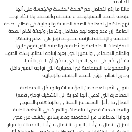
الخاتمة
غالبًا ما يتم التعامل مع
الصحة الجنسية والإنجابية
على أنها
عرضية للصحة الفسيولوجية والجسدية والنفسية ولا يكاد يوجد
نهج متكامل لمعالجة الصحة الجنسية والإنجابية في قطاع الصحة
العامة، إن عدم وجود نهج متكامل وشامل وتهيئة نظام الصحة
الجنسية والإنجابية بطريقة محدودة تركز على العلم وتتجاهل
الافتراضات الاجتماعية والأخلاقية والدينية التي تقوم عليها،
والظلم الاجتماعي والتمييز الذي يعيد إنتاجه النظام، يسلط الضوء
بشكل أكبر على مدى الضرر الذي يمكن أن يلحق بالأفراد
والمجموعات الاجتماعية غير المعيارية التي تواجه التمييز داخل
وخارج النظام البيئي للصحة الجنسية والإنجابية.
ينتهي الأمر بالعديد من المؤسسات والهياكل الاجتماعية
المعاصرة التي تدعي أنها تحررية إلى التشكيك (وحتى قمع)
النضال من أجل الوجود غير المعياري والرفاهية والحقوق
والعدالة، حيث فحص التناقضات والثغرات في الأنظمة الطبية
ونوايا المنظمات غير الحكومية وممارساتها يكشف عن مدى
اقتران النضال من أجل الوجود بالنضال من أجل الخدمات والموارد
الطبية، إن الافتقار المستمر للتعاطف المجتمعي ولمراعاة آثار