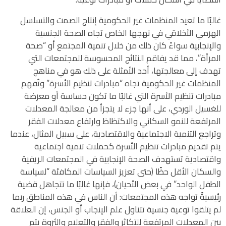
غالبًا ما تعيد المنظمات غير الحكومية إنتاج الصمت والتسلسل
الهرمي الأخلاقي في نهجها الخاص تجاه الصحة الجنسية
والإنجابية سواءً كان ذلك من خلال تنمية المجتمع أو “صحة
المرأة”، مما قد يفاقم النتائج المحسوسة للمجتمعات التي
تهدف إلى معالجتها، أحد الأمثلة على ذلك هو في مناهج
المنظمات غير الحكومية تجاه “مبادرات تنظيم الأسرة” وتُفهم
مبادرات تنظيم الأسرة التي غالبًا ما تكون حساسة أو معرضة
للغسيل الوردي، على أنها جزء لا يتجزأ من معالجة المعدلات
المرتفعة للنمو السكاني والاكتظاظ وارتفاع معدلات الفقر
وتراجع التنمية الاجتماعية والاقتصادية، على سبيل المثال، عندما
يتم تقديم مبادرات تنظيم الأسرة كحملات تنمية اجتماعية
واقتصادية تستهدف الصحة الإنجابية في المجتمعات الريفية
والسكان الأقل حظًا (حتى تعزيز السياسات المكافئة “لسياسة
الطفل الواحد” في بعض الأحيان)، فإنها غالبًا ما تتجاهل قضية
رئيسيةً تواجه هذه المجتمعات: أن الناس في هذه المناطق ربما
لم يتلقوا توعية جنسية تتناول علم الإنجاب أو الجنس، إن العلاقة
بين المعدلات المرتفعة للتكاثر والفقر والتعليم والثروة يتم