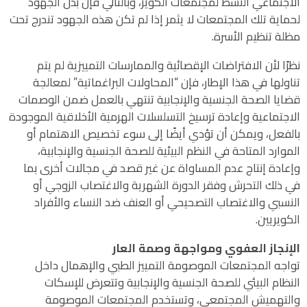
الاجتماعي النشط لمجتمعات الكوير، وبالتالي فإن بذل الجهود
لحماية تلك المجتمعات لا يثمر إذا لم تكن هذه الجهود تندرج تحت
مظلة تنظيم الأسرة.
نظرًا لأن الافتراضات الإقصائية والممارسات التمييزية لم يتم
تناولها في هذا الإطار، فإن “المحاولات البراغماتية” لمعالجة
قضايا الصحة الجنسية والإنجابية تنتهي بالعمل ضمن الوصمات
الاجتماعية وإعادة ترسيخ التسلسلات الهرمية الأخلاقية الموجودة
بالفعل، ويمكن أن تؤدي أيضًا إلى سوء تخصيص الاهتمام أو
الموارد المتاحة في النظم البيئية للصحة الجنسية والإنجابية،
وإعادة إنتاج عدم المساواة عن غير قصد في مجالات أخرى بما
في ذلك التحرش وفقر الدورة الشهرية والاغتصاب الزوجي أو
النسبي والاغتصاب التصحيحي أو العنف ضد النساء والأفراد
الكويريين.
الإنجاز العفوي ومواجهة وصمة العار
تواجه المجتمعات الموصومة التمييز الطبي والإهمال داخل
النظام البيئي للصحة الجنسية والإنجابية وتتعرض للإسكات
والتهميش المجتمعي، وتستخدم المجتمعات الموصومة