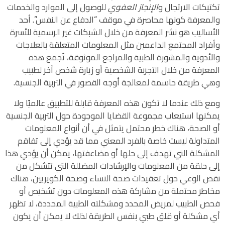
تكتيكات الارتجال و
الإنجاز العفوي
للوصول إلى الموارد والخدمات
والمعرفة كونها محاصرة في موقف “الدفاع عن النفس”. أحد
الأساليب هو نشر المعرفة من خلال الشبكات غير الرسمية للأسرة
وأفراد المجتمع الداعمين مثل المعلومات المتعلقة بالعلاجات
والأدوية والمشورة الطبية والمراجع الموثوقة، تُجمع هذه
المعرفة من خلال التجربة الشخصية أو زيارة شخص آخر لطبيب
وهي طريقة حاسمة لمعالجة أوجه القصور في التربية الجنسية.
ومع ذلك عندما لا تكون هذه المعرفة قابلة للتطبيق عالميًا ولا
يمكنها استيعاب مجموعة القضايا الموجودة حول التربية الجنسية
أو الصحة، هناك خطر محتمل يتمثل في أن أنواع المعلومات
المتداولة ليست خاصة بالفرد المعني مما قد يؤدي إلى تفاقم
المشكلة التي تهدف إلى حلها أو مضاعفتها، يمكن أن يؤدي هذا
إلى حلقة من المعلومات والإرشادات المضللة التي تتشكل من
نقص الوعي حول تعقيدات صحة النساء وصحة الكويريين، هناك
مخاطر محتملة من مشاركة هذه المعلومات دون تشخيص أو
فحص الطبيب لمريض المحدد ومشكلته الطبية المحددة، لا تظهر
أي مشكلة أو قلق طبي بنفس الطريقة لذلك لا يمكن أن يكون