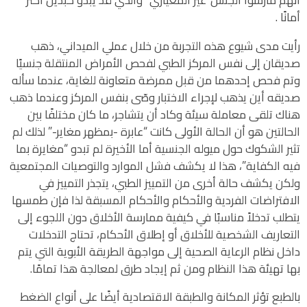
أمانًا .
رأيت مدى شيوع هذه التجربة من خلال عملي الميداني، ذهب
صديقان إلى نفس المركز الطبي لفحص الأمراض المنتقلة جنسيًا
وتم فحص إحدهما من قبل ممرضة متعاونة للغاية، عندما سأله
صديقه أين يذهب لإجراء الاختبار وصّى بنفس المركز وعندما ذهب
هناك تلقى معاملة سيئة وكاد أن يتشاجر، ما كان مختلفًا بين
الحالتين هو أن الحالة الأولى كانت “عابرة -بمظهر مغاير-” لذلك لم
تثير الشكوك حول ميوله الجنسية أما الأخيرة لم تبدو “مغايرة بما
فيه الكفاية”، هذا لا يكشف فشل الموارد والتوصيات المجتمعية
ولكن يكشف حالة أخرى من التمييز الطبي، يتجذر التمييز في
الافتراضات الفردية والأحكام والأحكام المسبقة لذا فإن طمسها
يتطلب تدخلاً مناسبًا في كيفية ممارسة الأخلاق دون اللجوء إلى
التعاريف الشخصية للأخلاق أو إطلاق الأحكام، تحتاج التدخلات
داخل نظام الرعاية الصحية إلى مواجهة الطريقة الأبوية التي يتم
بها تهيئة هذا النظام ومن ثم إيجاد طرق لمعالجة هذا تمامًا.
بالطبع تؤثر المكانة والطبقة الاقتصادية أيضًا على أنواع الضغط