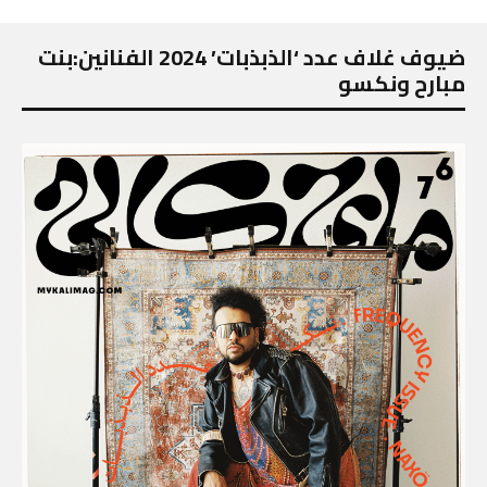
ضيوف غلاف عدد ‘الذبذبات’ 2024 الفنانين:بنت
مبارح ونكسو