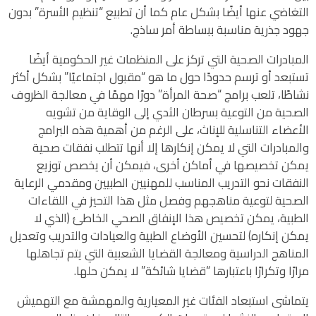
التغاضي عنها أيضًا بشكل عام كما أن تطبيع “تنظيم الأسرة” بدون
جهود جذرية مناسبة ببساطة أمر ساذج.
المبادرات الصحية التي تركز على المنظمات غير الحكومية أيضًا
تستبعد أو ترسم حدودًا حول ما هو “مقبول اجتماعيًا” بشكل أكثر
نشاطًا، تلعب برامج “صحة المرأة” دورًا مهمًا في معالجة الظروف
الصحية من التوعية بسرطان الثدي إلى الوقاية من تشويه
الأعضاء التناسلية للإناث، على الرغم من أهمية هذه البرامج
والمبادرات التي لا يمكن إنكارها إلا أنها تتطلب نفقات صحية
يمكن تخصيصها في أماكن أخرى، فيمكن أن يخصص توزيع
النفقات نحو التدريب المناسب للمهنيين الطبيين ومقدمي الرعاية
الصحية لتوعية مناهجهم وفصل مثل هذا التحيز في اللقاءات
الطبية، يمكن تخصيص هذا الإنفاق الصحي الخاطئ (الذي لا
يمكن إنكاره) لتحسين الأوضاع الطبية والعيادات والتدريب وتعديل
المناهج الدراسية ومعالجة القضايا الشعبية التي يتم تجاهلها
مرارًا وتكرارًا باعتبارها “قضايا شائكة” لا يمكن حلها.
يتماشى استبعاد الفئات غير المعيارية والمهمشة مع التهميش