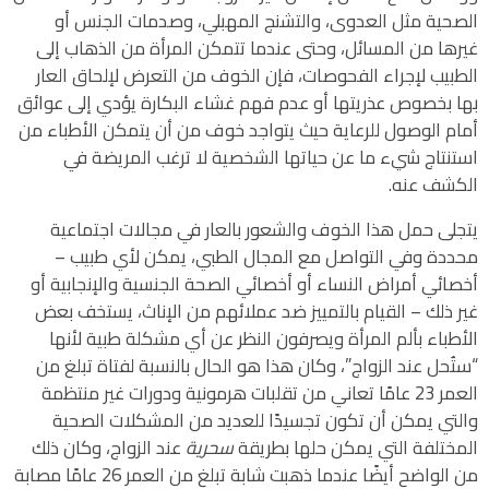
الصحية مثل العدوى، والتشنج المهبلي، وصدمات الجنس أو
غيرها من المسائل، وحتى عندما تتمكن المرأة من الذهاب إلى
الطبيب لإجراء الفحوصات، فإن الخوف من التعرض لإلحاق العار
بها بخصوص عذريتها أو عدم فهم غشاء البكارة يؤدي إلى عوائق
أمام الوصول للرعاية حيث يتواجد خوف من أن يتمكن الأطباء من
استنتاج شيء ما عن حياتها الشخصية لا ترغب المريضة في
الكشف عنه.
يتجلى حمل هذا الخوف والشعور بالعار في مجالات اجتماعية
محددة وفي التواصل مع المجال الطبي، يمكن لأي طبيب –
أخصائي أمراض النساء أو أخصائي الصحة الجنسية والإنجابية أو
غير ذلك – القيام بالتمييز ضد عملائهم من الإناث، يستخف بعض
الأطباء بألم المرأة ويصرفون النظر عن أي مشكلة طبية لأنها
“ستُحل عند الزواج”، وكان هذا هو الحال بالنسبة لفتاة تبلغ من
العمر 23 عامًا تعاني من تقلبات هرمونية ودورات غير منتظمة
والتي يمكن أن تكون تجسيدًا للعديد من المشكلات الصحية
المختلفة التي يمكن حلها بطريقة
سحرية
عند الزواج، وكان ذلك
من الواضح أيضًا عندما ذهبت شابة تبلغ من العمر 26 عامًا مصابة