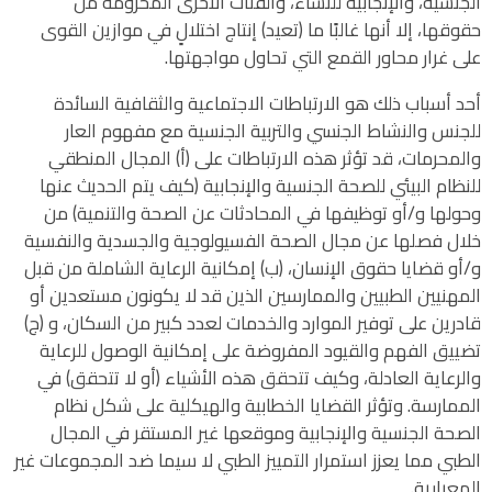
الجنسية، والإنجابية للنساء، والفئات الأخرى المحرومة من
حقوقها، إلا أنها غالبًا ما (تعيد) إنتاج اختلالٍ في موازين القوى
على غرار محاور القمع التي تحاول مواجهتها.
أحد أسباب ذلك هو الارتباطات الاجتماعية والثقافية السائدة
للجنس والنشاط الجنسي والتربية الجنسية مع مفهوم العار
والمحرمات، قد تؤثر هذه الارتباطات على (أ) المجال المنطقي
للنظام البيئي للصحة الجنسية والإنجابية (كيف يتم الحديث عنها
وحولها و/أو توظيفها في المحادثات عن الصحة والتنمية) من
خلال فصلها عن مجال الصحة الفسيولوجية والجسدية والنفسية
و/أو قضايا حقوق الإنسان، (ب) إمكانية الرعاية الشاملة من قبل
المهنيين الطبيين والممارسين الذين قد لا يكونون مستعدين أو
قادرين على توفير الموارد والخدمات لعدد كبير من السكان، و (ج)
تضييق الفهم والقيود المفروضة على إمكانية الوصول للرعاية
والرعاية العادلة، وكيف تتحقق هذه الأشياء (أو لا تتحقق) في
الممارسة. وتؤثر القضايا الخطابية والهيكلية على شكل نظام
الصحة الجنسية والإنجابية وموقعها غير المستقر في المجال
الطبي مما يعزز استمرار التمييز الطبي لا سيما ضد المجموعات غير
المعيارية.