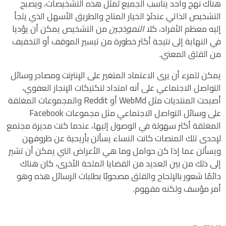
هناك نهج واحد يناسب الجميع لمثل هذه التشخيصات، ويصبح
التشخيص الذاتي عندئذٍ الخيار المتاح والطريق الأسهل الذي يلجأ
إليه معظم الأفراد، كلا
النموذجين
من التشخيص يمكن أن يؤديا
في النهاية إلى نتيجة أكثر خطورة من تيسير الموقف أو التخفيف
من القلق المعني.
يمكن للمرء أن يرى الاعتماد المتغير على الإنترنت ومصادر وسائل
التواصل الاجتماعي على أنه امتداد لتكتيكات الإنجاز العفوي،
أصبحت المنتديات مثل WebMd أو Reddit والمجموعات المغلقة
على وسائل التواصل الاجتماعي مثل مجموعات Facebook
المغلقة أكثر سهولة في الوصول إليها، عندما كنت مديرة مجتمع
لإحدى تلك المنصات كانت النساء يسألن بأريحية عن ظروفهن
ويسألن عما إذا كن حوامل وما هي الأعراض التي يمكن أن تشير
إلى ذلك من بين العديد من القضايا الملحة الأخرى، كان هناك
دائمًا شعور بالإلحاح والقلق مصحوبًا بطلبات الرسائل هذه وهو
أمر مؤسف ولكنه مفهوم.