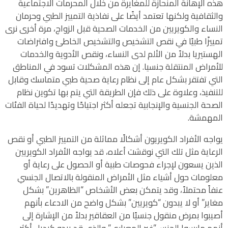
هذه الإهانة المنحازة للمغايرة من خلال المحرمات الاجتماعية
والثقافية ولكنها تعتمد أيضًا على نفاذية التمييز الطبي وحرمان
النساء والكويريين من الخدمات الصحية قبل الزواج، مرة أخرى نرى
تمييزًا طبيًا في نقص التشخيص والتشخيص الخاطئ وافتراضات
الهستيريا بدلاً من الألم لدى النساء، ونقص الأدوية والخدمات
للأمراض المنتقلة جنسيا. إن هذه المشكلات تسود في المناطق
التي تفتقر بشكل عام إلى نظام رعاية صحية طبي متماسك وقابل
للتنفيذ، وعلاوة على ذلك فإن الطريقة التي يتم بها تكوين نظام
الصحة الجنسية والإنجابية تجعله أكثر اجتياحًا وتهديدًا لحياة الفئات
المهمشة.
يواجه الأفراد الكويريون أشكالًا مماثلة من التمييز الطبي أو نقص
الرعاية مثل تلك التي نوقشت أعلاه، قد يواجه الأفراد الكويريين
الذين يسعون لإجراء فحوصات طبية أو الحصول على رعاية أو
معلومات حول أشياء مثل الأمراض المنقولة بالاتصال الجنسي
عنفاً محتملاً، وقد يتمكن بعض الأشخاص “الظاهرين” بشكل
مغاير” أو لا يبدون “كويريين” بشكل واضح من الادعاء بأنهم
أصيبوا بمرض منقول جنسيًا من العقاقير بدلاً من الإشارة إلى
أنهم مارسوا الجنس”غير المعياري” والذي قد يبدو كبديل أكثر