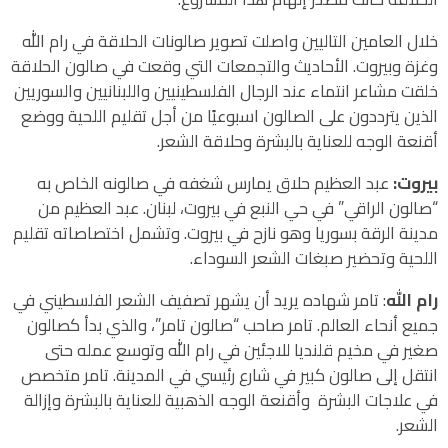
خلال العامين التاليين واصلت تصوير صالونات الحلاقة في رام الله
وغزة وبيروت. الأحاديث والتجمعات التي وقعت في صالون الحلاقة
خلقت مشاعر انتماء عند الرجال الفلسطينيين واللبنانيين والسوريين
الذين يترددون على الصالون اسبوعيًا من أجل تقليم اللحية ووضع
أقنعة الوجه للعناية بالبشرة وحلاقة الشعر.
بيروت:
عبد العظيم حلاق يمارس شغفه في صالونه الخاص به
“صالون الراقي” في حي النبع في بيروت، لبنان. عبد العظيم من
مدينة الرقة بسوريا وهو نازح في بيروت. وتشمل اختصاصاته تقليم
اللحية وتحضير صبغات الشعر السوداء.
رام الله
: تامر شهاده يريد أن يشهر تصفيف الشعر الفلسطيني في
جميع أنحاء العالم. تامر صاحب “صالون تامر”، والذي بدأ كصالون
صغير في مخيم قلنديا للاجئين في رام الله وتوسع عمله حتى
انتقل إلى صالون كبير في شارع رئيسي في المدينة. تامر متخصص
في علاجات البشرة وأقنعة الوجه الذهبية للعناية بالبشرة وإزالة
الشعر.