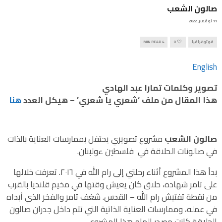
صالون الشعب
11 نوفمبر, 2022
فوتوغرافيا
0
4 MIN READ
English
تصوير وكلمات تمارا عبد الهادي
هذا المقال من ملف ‘شعري يا شعري’ – هيكل العدد
هنا
صالون الشعب
مشروع تصويري يحتفل بممارسات العناية بالذات
في صالونات الحلاقة في فلسطين ءولبنان.
بدأ هذا المشروع أثناء رحلتي إلى رام الله في ٢٠١٦. تعرفت خلالها
على تامر شهاده، حلاق كان يعيش وقتها في مخيم قلنديا بالقرب
من نقطة تفتيش رام الله – القدس. شغف تامر والفخر الذي أبداه
في عمله، وممارسات العناية الذاتية التي تتم داخل جدران صالون
الحلاقة كانت مصدر إلهام هذا المشروع.