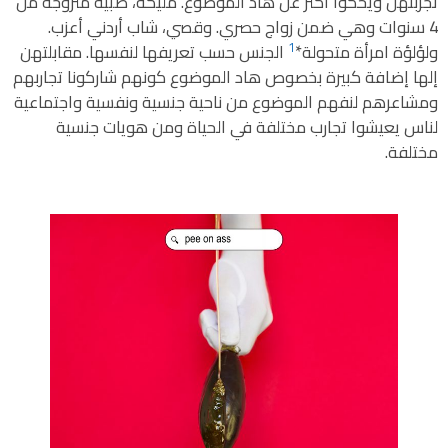
تجربتهن ويحكوا أكثر عن هاد الموضوع. مليكة، صبية متزوجة من
4 سنوات وهي ضمن زواج حصري. وقصي، شاب أردني أعزب.
1
ولؤلؤة امرأة متحولة*
الجنس حسب تعريفها لنفسها. مقابلتهن
إلها إضافة كبيرة بخصوص هاد الموضوع كونهم شاركونا تجاربهم
ومشاعرهم لنفهم الموضوع من ناحية جنسية ونفسية واجتماعية
لناس يعيشوا تجارب مختلفة في الحياة ومن هويات جنسية
مختلفة.