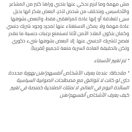
مش مهمة وما لازم نحكي عنها بتخبي وراها كتير من المشاعر
والأحاسيس، وبتختلف من شخص لآخر، البعض بفكر انها بديل
سيئ للعلاقة أو إنها عادة للمراهقين فقط، والبعض بشوفها
عادة مهمة ولا يمكن الاستغناء عنها لمجرد وجود شريك جنسي
وكمان بتكون الملاذ الآمن لألنا لنستمتع برغبات جنسية ما بنقدر
نفصح للشريك الجنسي عنها. إلا البعض بشوفها شيء ذكوري
ولكن بالحقيقة العادة السرية متعة للجميع (تقريبا).
* تم تغيير الأسماء
* ملاحظة: عندما يعرف الأشخاص أنفسهم/هن بهوية محددة
حتى لو كانت لا تتوافق مع مصطلحات الصوابية السياسية
السائدة اليوم في العالم، لا نمتلك الصلاحية كمنصة في تغيير
كيف يعرف الأشخاص أنفسهم/هن