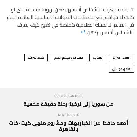
عندما يعرف الأشخاص أنفسهم/هن بهوية محددة حتى لو
كانت لا تتوافق مع مصطلحات الصوابية السياسية السائدة اليوم
في العالم، لا نمتلك الصلاحية كمنصة في تغيير كيف يعرف
الأشخاص أنفسهم/هن
العادة السرية
جنسانية
جنسانية ومجتمع الميم
محمد نصرالله
هادي موصللي
PREVIOUS ARTICLE
من سوريا إلى تركيا: رحلة حقيقة مخفية
NEXT ARTICLE
أدهم حافظ: عن الكباريهات ومشروع ملهى كيت-كات
بالقاهرة