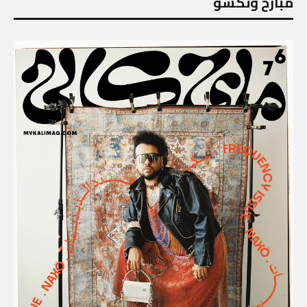
مبارح ونكسو