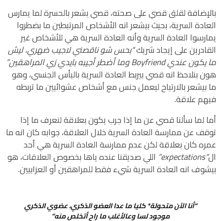
بالإضافة لقلق قصي على صحته، قصي بشعر بالحسرة لما يمارس
العادة السرية، بحيث بيشعر انه الأشخاص المرتبطين ما بضطروا
يمارسوا العادة السرية وأنه العادة السرية هي للأشخاص غير
القادرين على إيجاد شريك
“بحس شو ناقصني لاجيب ضهري، ليش
ما يكون عندي Boyfriend وما أضطر أجيبه بايدي زي المراهقين”
هون بنلاحظ انه قصي بيربط العادة السرية باليأس الجنسي، وهو
ما بيشعر بالارتياح ليعمل جنس مع أشخاص عشوائيين ما تربطه
فيهم علاقة.
أما لما سألنا قصي عن ما إذا جرب يكون بعلاقة لنعرف ما إذا
توقف عن ممارسة العادة السرية خلال العلاقة، جوابه كان انه ما
عمره كان بعلاقة لكن عدم ممارسة العادة السرية هي أحد
ال
“expectations”
اللي صديقنا عنده ياها بخصوص العلاقات، هو
بيشوف انه العادة السرية شيء فقط للمراهقين أو العزابيين.
“أنا الآن متحولة* كليا ما عدا العضو الذكري، عضوي الذكري
موجود لسا وعالأغلب ما راح أتخلص منه”