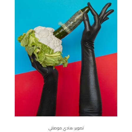
تصوير: هادي موصللي