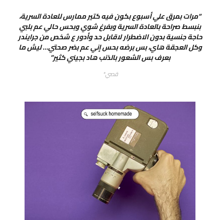
“مرات بمرق علي أسبوع بكون فيه كتير ممارس للعادة السرية،
بنبسط صراحة بالعادة السرية وبفرغ شوي وبحس حالي عم بلبي
حاجة جنسية بدون الاضطرار لاقابل حد وأدور ع شخص من جرايندر
وكل العجقة هاي، بس برضه بحس إني عم بضر صحتي… ليش ما
بعرف بس الشعور بالذنب هاد بجيني كثير”
قصي*