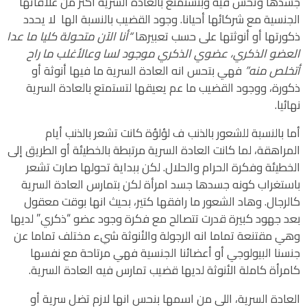
جسدها وتحس فيه وبتستمتع بالعادة السرية أكتر من علاقاتها
الجنسية مع شركائها أحيانا. وجود القضيب بالنسبة الها لا يحدد
ذكورتها أو أنوثتها على حسب تعبيرها
“أنا الآن متحولة كليا ما عدا
العضو الذكري، عضوي الذكري موجود لسا وعالأغلب ما راح
أتخلص منه”
فهي بتحس انه العادة السرية ما فيها أنوثة أو
ذكورة، ووجود القضيب ما عم يعيقها لتستمتع بالعادة السرية
نهائيا.
أما بالنسبة للشعور بالذنب ف لؤلؤة كانت تشعر بالذنب أيام
المراهقة، لما كانت العادة السرية مرتبطة بالخطيئة أو الطريق إلى
الخطيئة وفكرة الحرام والحلال. لكن ببداية تحولها صارت تشعر
باستغراب كونه جسدها جسد امرأة لكن بتمارس العادة السرية
كالرجال. وهاد الشعور ما رافقها كتير، بحيث انها بوقت معقول
بعد جهود كبيرة قدرت تتصالح مع فكرة وجود عضو “ذكري” لديها
وهي مقتنعة تماما انه الرجولة والأنوثة شيء مختلف تماما عن
جنسنا البيولوجي أو أعضائنا الجنسية فهي مرتاحة مع نفسها
كامرأة كاملة الأنوثة لديها قضيب تمارس فيه العادة السرية.
العادة السرية، اللي من اسمها بنحس انها لازم تضل سرية أو