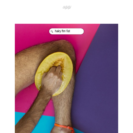
لؤلؤة