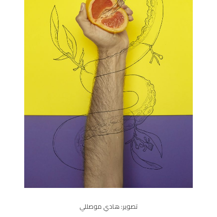
تصوير: هادي موصللي