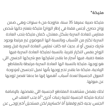
مليكة*
مليكة صبية عمرها 35 سنة، متزوجة من 4 سنوات وهي ضمن
زواج حصري (جنس فقط في إطار الزواج) مليكة بتعتبر حالها شخص
ممارس للعادة السرية بشكل معتدل، كمان مليكة بتحب العادة
السرية لكثير من الأسباب وبالنسبة الها الموضوع غير مرتبط بوجود
شريك جنسي أو لا. بحيث انه كانت تمارس العادة السرية قبل وبعد
الزواج بنفس التكرار تقريبا، بالنسبة لمليكة العادة السرية فيها
متعة خفية، فيها أسرار ما بتقدر تشاركها مع شريكها الجنسي اللي
هو زوجها، مليكة بالنسبة الها العادة السرية مرتبطة بالمقاطع
الإباحية، مليكة ما بتقدر تخبر زوجها بأنها تميل للجنسين (مزدوجة
الميول الجنسية) لعدة أسباب، أهمها إنها ما بدها تفصح لزوجها
عن ميولها.
لذلك بتفضل مشاهدة المقاطع الجنسية اللي بتفضلها، بالإضافة
لحاجة مليكة الجنسية لتلبية رغبات أخرى
“أنا بحب العنف في
الجنس، بحبه كتير وفعليا أنا اكستريم لكن مستحيل أخبر زوجي عن