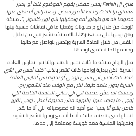
هاي ال Fetish بحس ممكن يفهم الموضوع غلط أو يصير
يعنفني برا التخت ويخلط الأمور ببعض، وجعة راس أنا بغنى عنها،
خصوصا انه هو طرطور أمه وبحكيلها شو لون كلسوني”
. مليكة
تزوجت من خلال زواج صالونات وفعليا ما في نقاشات جنسية بينها
وبين زوجها على حد تعبيرها، لذلك مليكة تشعر بنوع من تدليل
النفس من خلال العادة السرية وبتحس بتواصل مع حالها
وجسمها لما تستمنى لوحدها.
قبل الزواج مليكة ما كانت تحس بالذنب نهائيا بس تمارس العادة
السرية، لكن ببداية زواجها كانت تشعر بالذنب
“كنت أحس في اشي
غلط، كنت أحس اني بسيئ لزوجي أو بخونه بس أمارس العادة
السرية بدون علمه طبعا، لكن مع الوقت هاد الشعور راح،
وحسيت انه مش مصيبة اني الي حياتي الجنسية الخاصة اللي
زوجي ما بعرف عنها، بالنهاية مش مجبورة أعطي زوجي تقرير
كامل بشو أنا بحب”
هو أكيد اله خصوصياته اللي أنا ما بقدر
اتخيلها حتى. بتضيف مليكة أيضا أنه مع زوجها بتشعر بالنشوة
وتجربتها الجنسية معه كويسة وممتعة إلى حد ما.