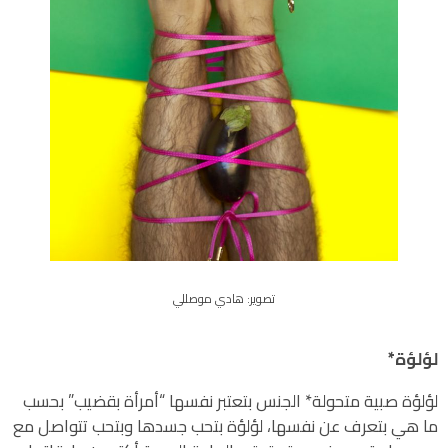
تصوير: هادي موصللي
لؤلؤة*
لؤلؤة صبية متحولة* الجنس بتعتبر نفسها “أمرأة بقضيب” بحسب
ما هي بتعرف عن نفسها، لؤلؤة بتحب جسدها وبتحب تتواصل مع