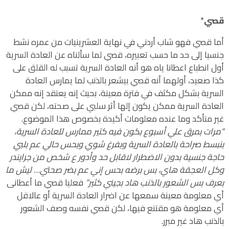
قصي
*
أما قصي فهو شاب أردني في نهاية العشرينيات من عمره نشط
جنسيا إلى حد ما حسب تعبيره، قصي لما سألناه عن العادة السرية
أول انطباع اعطانا ياه هو أنه العادة السرية تسبب له القلق على
كذا صعيد، أولهما أنه قصي بيشعر بالذنب لما يمارس العادة
السرية بشكل مكثف في فترة معينة، بحيث إنه يعتقد إنه ممكن
العادة السرية ممكن يكون إلها أثر سلبي على صحته، لكن قصي
غير متأكد وما عنده معلومات أكيدة بخصوص هذا الموضوع.
“مرات بمرق علي أسبوع بكون فيه كتير ممارس للعادة السرية،
بنبسط صراحة بالعادة السرية وبفرغ شوي وبحس حالي عم بلبي
حاجة جنسية بدون الاضطرار لاقابل حد وأدور ع شخص من جرايندر
وكل العجقة هاي، بس برضه بحس إني عم بضر صحتي… ليش ما
بعرف بس الشعور بالذنب هاد بجيني كثير”
فعليا قصي ما أعطانى
أي معلومة معينة سمعها عن اضرار العادة السرية أو عالاقل
أي معلومة هو مقتنع فيها، لكن قصي نفسه وصف الشعور
بالذنب هاد غير مبرر.