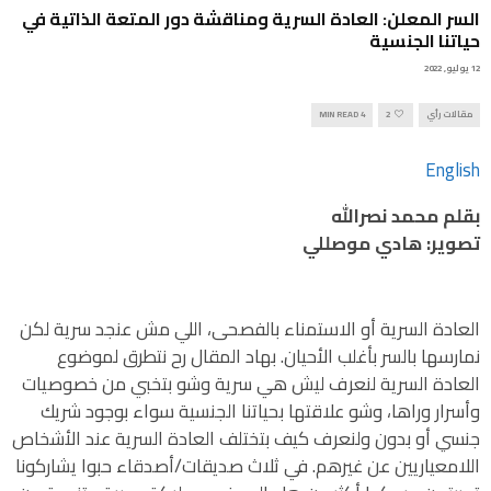
السر المعلن: العادة السرية ومناقشة دور المتعة الذاتية في
حياتنا الجنسية
12 يوليو, 2022
مقالات رأي
2
4 MIN READ
English
بقلم محمد نصرالله
تصوير: هادي موصللي
العادة السرية أو الاستمناء بالفصحى، اللي مش عنجد سرية لكن
نمارسها بالسر بأغلب الأحيان. بهاد المقال رح نتطرق لموضوع
العادة السرية لنعرف ليش هي سرية وشو بتخبي من خصوصيات
وأسرار وراها، وشو علاقتها بحياتنا الجنسية سواء بوجود شريك
جنسي أو بدون ولنعرف كيف بتختلف العادة السرية عند الأشخاص
اللامعياريين عن غيرهم. في ثلاث صديقات/أصدقاء حبوا يشاركونا