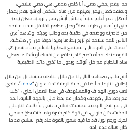
حدا بيقدر يحكي معي، أنا خلص محمي هي معي سلاحي،
وبعتقد كمان بيغير بعينهم مين هاد الشخص أو شو بيقدر يعمل
أو هل بقدر أعلق عليه أو بلاش أبلش ففي تهديد معين بيصير
حتى لو أنه بس طرف لعبة” وصل مطعم الفلافل سحب سلاحه
من خاصرته ووضعه في حقيبة يده وطلب وجبته، وشاهد أعين
الناس تلمح سلاحه ثم تزيح بنظرها بعيدا خوفا من أي مشكلة،
“حصلت على القوة يلي المجتمع بيعطيها للسلاح فجأة بتصير هي
القوة عندك فجأة بتصير قادر تدافع عن نفسك أو شكلك بيعطي
هاد الانطباع مع كل أنوثتك وبدون ما تخبي ذاتك الحقيقية”.
أنتج فادي معطفه التالي لا من خلال خياطته فحسب بل من خلال
إطلاق النار عليه أيضا في حلبة الرماية تحت عنوان “
هدف
“، فادي
لعب دوري الهداف والمستهدف في هذا العمل الفني ، “كنت
عم بحط حالي كهدف وكمان عم بحط حالي بالجهة التانية، الحدا
يلي عم بيطخ الهدف، فمسكت سلاح حقيقي وأطلقت النار على
الجكيت، كان جنوني، في قوة كتير كبيرة ولما كنت بطخ جسمي
تحرك ورجع لورا، قد ما فيه شعور بالقوة عند رفع السلاح، قد ما
كان هناك عدم راحة”.