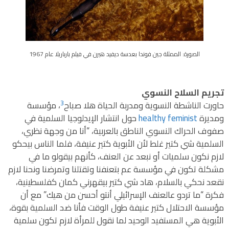
الصورة: الممثلة جين فوندا بعدسة ديفيد هيرن في فيلم بارباريلا عام 1967
تجريم السلاح النسوي
3
حاورت الناشطة النسوية ومدربة الحياة هلا صباح
، مؤسسة
ومديرة
healthy feminist
حول انتشار الإيدلوجيا السلمية في
صفوف الحراك النسوي الناطق بالعربية، “أنا من وجهة نظري،
السلمية شي كتير غلط لأن الأبوية كتير عنيفة، فلما الناس بيحكو
لازم نكون سلميات أو نبعد عن العنف، كأنهم بيقولو ما في
مشكلة تكون في مؤسسة عم بتعنفنا وتقتلنا وتمرضنا ونحنا لازم
نقعد نحكي بالسلام، هاد شي كتير بيقهرني كمان كفلسطينية،
فكرة “ما تردو عالعنف الإسرائيلي أنتو أحسن من هيك” مع أن
مؤسسة الاحتلال كتير عنيفة طول الوقت فأنا ضد السلمية بقوة،
الأبوية هي المستفيد الوحيد لما نقول للمرأة لازم تكون سلمية