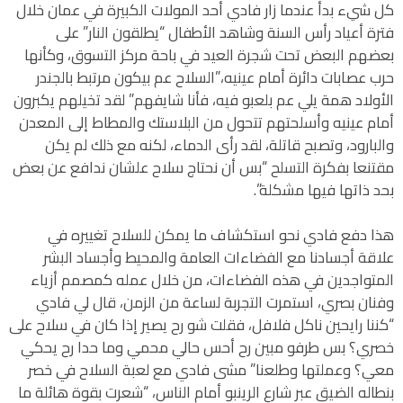
كل شيء بدأ عندما زار فادي أحد المولات الكبيرة في عمان خلال
فترة أعياد رأس السنة وشاهد الأطفال “يطلقون النار” على
بعضهم البعض تحت شجرة العيد في باحة مركز التسوق، وكأنها
حرب عصابات دائرة أمام عينيه،”السلاح عم بيكون مرتبط بالجندر
الأولاد همة يلي عم بلعبو فيه، فأنا شايفهم” لقد تخيلهم يكبرون
أمام عينيه وأسلحتهم تتحول من البلاستك والمطاط إلى المعدن
والبارود، وتصبح قاتلة، لقد رأى الدماء، لكنه مع ذلك لم يكن
مقتنعا بفكرة التسلح “بس أن نحتاج سلاح علشان ندافع عن بعض
بحد ذاتها فيها مشكلة”.
هذا دفع فادي نحو استكشاف ما يمكن للسلاح تغييره في
علاقة أجسادنا مع الفضاءات العامة والمحيط وأجساد البشر
المتواجدين في هذه الفضاءات، من خلال عمله كمصمم أزياء
وفنان بصري، استمرت التجربة لساعة من الزمن، قال لي فادي
“كننا رايحين ناكل فلافل، فقلت شو رح يصير إذا كان في سلاح على
خصري؟ بس طرفو مبين رح أحس حالي محمي وما حدا رح يحكي
معي؟ وعملتها وطلعنا” مشى فادي مع لعبة السلاح في خصر
بنطاله الضيق عبر شارع الرينبو أمام الناس، “شعرت بقوة هائلة ما