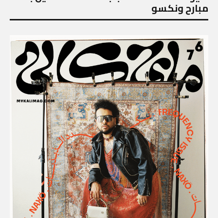
مبارح ونكسو