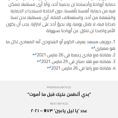
حماية أرواحنا وأجسادنا لن يحمينا أحد، وأنا أرى مستقبلا نتمكن
فيه من حماية أنفسنا بأنفسنا، دون الحاجة لاستجداء الحماية
والشفقة من أحد، واستعطاف القتلة، أرى مستقبلا نحن لسنا
ضحايا فيه، لا نقتل يوميا، ولا يجرؤ أحد على ابتزازنا، يجب أن يكون
الأمر واضحا لن نتنازل عن أرواحنا بسهولة.
جوزيف مسعد يعرف الكوير أو الشذوذي أنه المعادي لكل ما
هو معياري
مقابلة مع فادي زعمط في 26 مارس 2021
مقابلة مع هلا صباح في 29 مارس 2021
مقابلة مع راما في 26 مارس 2021
PREVIOUS ARTICLE
“بدي أتطمن عليك قبل ما أموت”
NEXT ARTICLE
عدد ’يا ليل ياعين‘ ٧٣# – ٢٠٢١