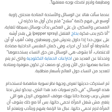
ومطيعة ولازم تضحك بوجه معنفها”.
عندما سألت هالا عن الوسائل والأسلحة المتاحة منحتني زاوية
أوسع في فهم كلمة “سلاح” فلم يكن أول ما ذكرته لي
المسدس والسكين، بل على العكس بدأت بوسائل بسيطة للغاية،
“أنا كتير بحب فكرة
بخاخ
الفلفل (pepper spray) يلي بقدر أرشه
على عيون حدا إذا حاول يتحرش فيي وبيعطيني وقت أهرب أو أرن
عالشرطة أو أتخذ أي اجراء، وفي كمان الملابس الداخلية مضادة
للاغتصاب، أنا بشوف هي الوسائل من حق النساء يستخدموها”
وتحدثنا عن العديد من
اختراعات الحماية التكنلوجية
والتي لم يتم
صناعة بعضها حتى الأن وحتى لو صنعت لن تكون متوفرة ومتاحة
للعديد من النساء حول العالم بأسعار منطقية.
ثم استدركت حديثها لعرض وجهة نظر نسوية مناهضة لاستخدام
هذه الوسائل، “في كتير نسويات ضد هذا الشي، بيحكو ليش نحنا
نعيش برعب ونحط حالنا بهيك موقف المفروض الرجل هو اللي
يتغير، مش شغل المرأة تحمي حالها، بس أنا مع ذلك بشوف أن
المرأة لازم تحمي حالها، عبال ما الزلمة يفهم ويتأدب ويتعلم أنا