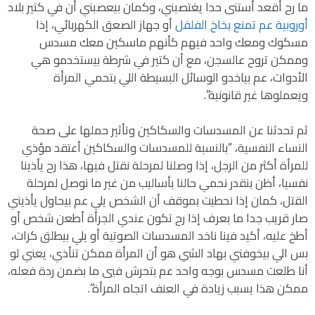
ما رح أقعد أستنى حدا يغتصبني، وكمان بيعصبني أن في كتير بلاد
أوروبية عم تمنع بخاخ الفلفل
أو جهاز الصعق الكهربائي، إذا
مسكوك ومعك واحد فيهم كأنهم ماسكين معك مسدس
وممكن تروح عالسجن، مع أن كتير في شرطة بيستخدمو هي
الأدوات، عم بياخدو الوسائل البسيطة اللي بتحمي المرأة
ويعملوها غير قانونية”.
ثم تحدثنا عن المسدسات والسكاكين وتأثير حملها على صحة
النساء النفسية، “بالنسبة للمسدسات والسكاكين أعتقد مؤذي
للمرأة أكثر من الرجل، إذا وصلنا لمرحلة نقتل فيها، هذا رح يأذينا
نفسيا، أظن بنقدر نحمي حالنا بأساليب من غير ما نوصل لمرحلة
القتل، كمان إذا نحطيت بموقف أن الشخص يلي عم بيحاول يأذيني
صار قريب جدا ما بعرف إذا رح تكون عندي الجرأة أطعن شخص أو
أطخ عليه، أكيد فينا ناخد المسدسات الصوتية أو يلي بيطلق كرات،
بس الي بيخوفني بهاد الشي هو أن المرأة ممكن تنأذي، يعني لو
أنا طلعت مسدس بوجه واحد عم بتحرش فيي ما بضمن ردة فعله،
ممكن هذا يسبب زيادة في العنف اتجاه المرأة”.