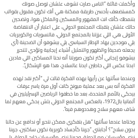
وأكملت قائلة “الناس صارت تشوف علشان توصل صوتك
كمستضعف بأحسن طريقة ممكنة هي أنك تكون مقبول بقوالب
بتنمطك كأنك انت المقهور والمسكين والماكل هوا، وتضحين
حالك علشان يتقبلك المجتمع الدولي، على اعتبار أن الانتفاضة
الأولى هي اللي عززتنا بالمجتمع الدولي، فالنسويات والكويريات
يلي موجدين بهاد الإطار السياسي يلي بيشوفو أن الضحينة (أي
يجعله ضحية) والظهور والتمثيل أشياء إيجابية وتؤدي للتحرر
بيشوفو إيجابي أكتر تكون صورتنا أنه نحنا المساكين اللي مادين
ايدنا عكس اللي حاطين ايدنا عالسلاح، هذا هو الإشكال”.
وعندما سألتها عن رأيها بهذه الفكرة قالت لي “أكبر نقد لهذه
الفكرة أنه بس بعد عملية ميونخ كانت أول مرة ياسر عرفات
بيحكي بالأمم المتحدة، بعد ما خطفوا الرياضين الإسرئيليين في
ألمانيا بال1972، بالعكس المجتمع الدولي بلش يحكي معهم لما
شاف معهم سلاح وهددوهم فيه”.
وختاما عندما سألتها “هل بتفكري ممكن نتحرر أو ندافع عن حالنا
بدون سلاح”؟ أجابتني “جربنا كأجساد كويرية نكون ساكتين، جربنا
نبني مؤسسات مع الدولة، وجربنا نبني مؤسسات خارج الدولة، يا