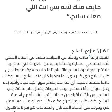
خايف منك لأنه بس انت اللي
معك سلاح،”
الصورة: الممثلة جين فوندا بعدسة ديفيد هيرن في فيلم بارباريلا عام 1967
“نضال” منزوع السلاح
4
التقيت براما
كاتبة وباحثة في السياسة جلسنا في الفناء الخلفي
لأحد المقاهي المحلية وتحدثنا بداية عن التغيرات التي مرت بها
علاقتها مع فكرة السلاح والتسلح “لما كنت صغيرة بمحيط أهلي
كان السلاح شي كتير سيء ما بعمرنا كان عندنا سلاح بالبيت وكانت
دايما علاقته بالصيد، أي حدا بده يتسلح فهو أكيد صياد وأكيد بده
يقتل حيوان، وأنا كشخص بيحب الحيونات بشكل عام ماكنت بحب
السلاح، بس بلشت أقراء عن حركات التحرر بلشت أفهم أهمية
السلاح، كيف كان يرمز للصراع وكيف كان حتى لو مش مستعمل
بس وجوده على أجساد المقاتلين والمقاتلات هو رمز لانه هدول