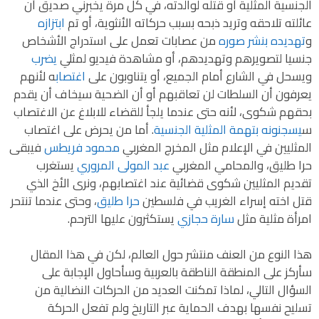
الجنسية المثلية أو قتله لوالدته، في كل مرة يخبرني صديق أن
عائلته تلاحقه وتريد ذبحه بسبب حركاته الأنثوية، أو تم
ابتزازه
و
تهديده بنشر صوره
من عصابات تعمل على استدراج الأشخاص
جنسيا لتصويرهم وتهديدهم، أو مشاهدة فيديو لمثلي
يضرب
ويسحل في الشارع أمام الجميع، أو يتناوبون على
اغتصاب
ه لأنهم
يعرفون أن السلطات لن تعاقبهم أو أن الضحية سيخاف أن يقدم
بحقهم شكوى، لأنه حتى عندما يلجأ للقضاء للابلاغ عن الاغتصاب
س
يسجنونه بتهمة المثلية الجنسية
. أما من يحرض على اغتصاب
المثليين في الإعلام مثل المخرج المغربي
محمود فريطس
فيبقى
حرا طليق، والمحامي المغربي
عبد المولى المروري
يستغرب
تقديم المثليين شكوى قضائية عند اغتصابهم، ونرى الأخ الذي
قتل اخته إسراء الغريب في فلسطين
حرا طليق
، وحتى عندما تنتحر
امرأة مثلية مثل
سارة حجازي
يستكثرون عليها الترحم.
هذا النوع من العنف منتشر حول العالم، لكن في هذا المقال
سأركز على المنطقة الناطقة بالعربية وسأحاول الإجابة على
السؤال التالي، لماذا تمكنت العديد من الحركات النضالية من
تسليح نفسها بهدف الحماية عبر التاريخ ولم تفعل الحركة