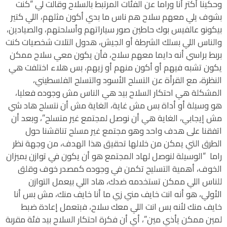
وحكينا أكتر أنا وراما عن الفئات المرتبط بالسلاح وقالت لي “كنت
بشوف يلي معهم سلاح هم ناس ما بدي أكون مثلهم، اللي كتير
بيكونو عالفيس بوك حاطين صور سياراتهم وأسلحتهم، والصيادين،
والناس اللي بسلك الشرطة أو الجيش، هدول التلات شخصيات كنت
بربط براسي أنه دايما معهم سلاح، فأن يكون معي سلاح ممكن
يكون تشبه فيهم أو أكون منهم أو زيهم، بس هلاء اختلفت هي
النظرة، مع القرأة عن التسلح الأسود والتسلح الفلسطيني،
المشكلة هي احتكار السلاح بيد هي الناس مش وجوده فعليا،
هو وسيلة أو أداة بس مش غاية، الغاية مش أن نتسلح هاد شي
مش إيجابي، الغاية هي أن نوصل لمجتمع غير متسلح”، وبعد أن
اتفقنا على هدف واحد وهو مجتمع غير مسلح تناقشنا حول
الطرق التي يمكن من خلالها تحقيق هذا الهدف، من وجهة نظر
راما “الوسيلة لنوصل لهاد المجتمع هو أن يكون في توازن بميزان
الخوف، أهمية التسليح تكمن في وجوده كمصدر خوف وقلق
للناس اللي ممكن تستخدمه ضدك، هاد اللي بيعمل التوازن
الأولي، هو أنه انت خايف مني زي ما أنا خايف منك، مش بس أنا
خايف منك لأنه بس انت اللي معك سلاح، فبتعمل إعادة ضبط
لمين ممكن يأذي مين”، أي أن فكرة احتكار السلاح بيد فئة مقربة