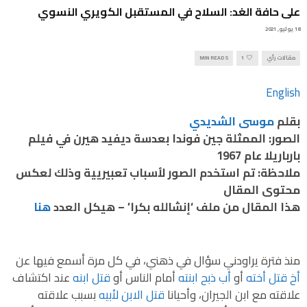
على حافة الغد: السلاح في المستقبل الكويري النسوي
18 يوليو, 2021
مقالات رأي
1
5 MIN READ
English
بقلم
موسى الشديدي
الصور: الممثلة جين فوندا بعدسة ديفيد هيرن في فيلم
بارباريلا عام 1967
ملاحظة: تم استخدم الصور لأسباب تعبيريية وذلك لعكس
محتوى المقال
هذا المقال من ملف ‘إنشالله بكرا’ – هيكل العدد
هنا
منذ فترة يراودني سؤال في ذهني، في كل مرة أسمع فيها عن
أخ قتل أخته
أو
أب ذبح ابنته
أمام الناس أو
قتل ابنه
عند اكتشاف
علاقته مع ابن الجيران، وأحيانا
قتل الابن لأبيه
بسبب علاقته