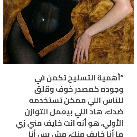
“أهمية التسليح تكمن في
وجوده كمصدر خوف وقلق
للناس اللي ممكن تستخدمه
ضدك، هاد اللي بيعمل التوازن
الأولي، هو أنه انت خايف مني زي
ما أنا خايف منك، مش بس أنا