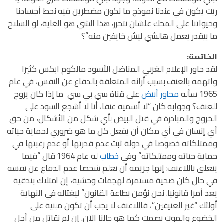
ريت يكون في عندنا نموذج ما نكون مضطرين فيه نحط أجسادنا
وحيواتنا على المحك علشان نتحرر، هذا الشي هو الغاية، لو السلاح
ما بيقدر يعمل هالشي ليش خايفين منه”؟
الخاتمة:
لقد حاور الإعلام الغربي المناضل الأسود مالكوم ايكس كثيرا
واتهمه بالعنف بسبب أرائه المتعلقة بالدفاع عن النفس، في عام
1965 سأله
محاور أبيض
على قناة سي بي سي ما إذا كان يروج
للعنف؟ وجوابه كان “لا أسميه عنفا، أنا لا أشجع السود على
الخروج والمبادرة في قتل البيض بأي شكل من الأشكال، من حق
أي إنسان في أي مكان أن يفعل كل ما هو ضروري لحماية حياته
وممتلكاته خصوصا في دولة ثبت عدم قدرتها أو عدم رغبتها في
حماية حياته وممتلكاته” وفي
خطاب
له عام 1964 قال “فيما
يتعلق باللاعنف: إنها جريمة أن نعلم شخصا عدم الدفاع عن نفسه
في حال كان ضحية مستمرة لهجمات وحشية، إن امتلاك بندقية
يعد أمرا قانونيا. نحن نؤمن بطاعة القانون” ليغتاله في النهاية
أولئك “غير العنيفين”، فاللاعنف لا يجب أن تكون مبنية على
الخضوع والموت بصمت كما هو حالنا الآن. إن لم نقاتل من أجل