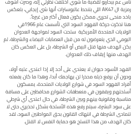
ناس عم بيحاربو لقضية ما شوي اختلفت نظرتي إله، وصرت أشوف
رمزية ال AK47 اللي بتنحط عالبوسترات أنها شي إيجابي، بلعكس
ياخد منحى تحرري ممكن يكون فعال أكتر من غيره”.
هنا تذكرت حركة الفهود السود التي تأسست عام 1966في
الولايات المتحدة الأمريكية سلحت السود لمواجهة العدوان
اليومي الذي يتعرضون له من قبل العصابات البيضاء والشرطة، لم
يكن الهدف منها قتل البيض أو الشرطة، بل على العكس كان
الهدف منها إيقاف ذلك العدوان.
الفهد الأسود حيوان لا يعتدي على أحد إلا إذا اعتدى عليه أولا،
ودون أن يرفع ذيله محذرا لن يهاجمك أبدا، وهذا ما كان يفعله
أفراد الفهود السود في شوارع الولايات المتحدة، يمسكون
أسلحتهم ويقفون في منعطفات الشوارع محافظين على مسافة
مناسبة وقانونية بينهم وبين الشرطة، في حال اعتدى أي شرطي
على سود البشرة، سيتم رفع هذه الأسلحة بشكل تحذيري حتى لا
تتمادى الشرطة في انتهاك القانون بحق المواطنين السود، لقد
كان الهدف من هذا التسلح هو حماية النفس لا القتل.