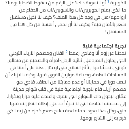
1
الكويرية
أو النسوية ذلك؟ على الرغم من سقوط الضحايا يوميا؟
ما الذي يمنع الكويريين/ات والنسويين/ات من الدفاع عن
أرواحهم/هن في وجه كل هذا العنف؟ كيف لنا تخيل مستقبل
نشعر بالأمان فيه؟ وكيف لنا أن نحمي أنفسنا من كل هذا في
المستقبل؟
تجربة اجتماعية فنية
2
تحدثنا عبر زوم أنا وفادي زعمط
الفنان ومصمم الأزياء الأردني
الذي يحاول التمرد على ثنائية الرجل-امرأة والتصميم من منطلق
كويري، تحدثنا حول تأثير السلاح حتى لو كان لعبة على أمننا في
المساحات العامة، وصياغة موازين القوى فيها، وكيف للازياء أن
تلعب دورا في حمايتنا أو عدم حمايتنا من العنف. فادي هو
مصمم أزياء قام بتجربة اجتماعية فنية في قلب شوارع مدينة
عمّان، ليحول ذات الشوارع التي تنمرت واعتدت عليه مرارا وتكرارا،
إلى محميته الخاصة التي لا يجرؤ أحد على إطالة النظر إليه فيها
حتى، وكل هذا يعود لحمله لعبة سلاح صغير كجزء من زيه الذي
خرج به إلى الشارع يومها.