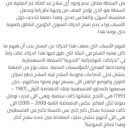
من السلطة مقابل عدم وجود أي سلاح بيد الفئة غير المقربة من
السلطة هو الذي يؤجج العنف من وجهة نظر راما ويجعل
ممارسته أسهل، والعكس صحح، وهذا دفعنا للحديث حول
الأسباب وراء عدم تسلح الحراك النسوي الكويري الناطق بالعربية
حتى يومنا هذا.
لفهم الأسباب التي منعت هذا الحراك عن التسلح يجب أن نفهم ما
كان يعنيه التسلح في البيئة التي ظهر فيها هذا الحراك، قالت راما
لي “لحراكات النيوليبرالية “التحررية”/السلطة الاستعمارية
وامتدادها العصري/المؤسسات المدنية، عملت نوع من الضغط
علشان تخلي الصراعات منزوعة السلاح لإنه السلاح خطير لميزان
القوى والوضع الراهن اللي بيسمح لهم يضلوا بمكانهم ، حتى
بسمعها بالمحاور الفلسطينية يقلك الانتفاضة الأولى (1987 –
1993) هي الأنجح علشانها كانت سلمية، وهي اللي قدرت توصل
صوتنا لكل العالم، عكس الانتفاضة الثانية (2000 – 2005) اللي
كانت مسلحة بشكل كتير كبير، بس بالنسبة لكتير من الفلسطينين
هي اللي أذتهم علشان صارت المعادلة مين عنده سلاح أكتر،
وهذا لصالح الصهاينة”.