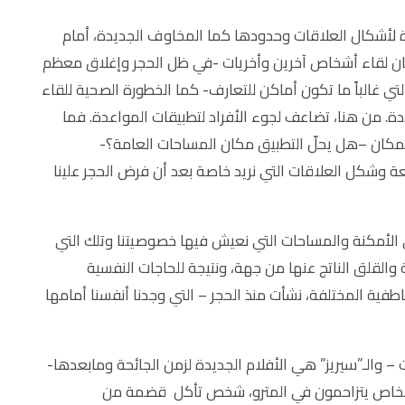
ديدة لأشكال العلاقات وحدودها كما المخاوف الجديدة، أمام
مكان لقاء أشخاص آخرين وأخريات -في ظل الحجر وإغلاق معظم
 غالباً ما تكون أماكن للتعارف- كما الخطورة الصحية للقاء
. من هنا، تضاعف لجوء الأفراد لتطبيقات المواعدة. فما
مكان –هل يحلّ التطبيق مكان المساحات العامة؟-
يعة وشكل العلاقات التي نريد خاصة بعد أن فرض الحجر علينا
 الأمكنة والمساحات التي نعيش فيها خصوصيتنا وتلك التي
ة والقلق الناتج عنها من جهة، ونتيجة للحاجات النفسية
اطفية المختلفة، نشأت منذ الحجر – التي وجدنا أنفسنا أمامها
 والـ”سيريز” هي الأفلام الجديدة لزمن الجائحة ومابعدها-
، أشخاص يتزاحمون في المترو، شخص تأكل قضمة من