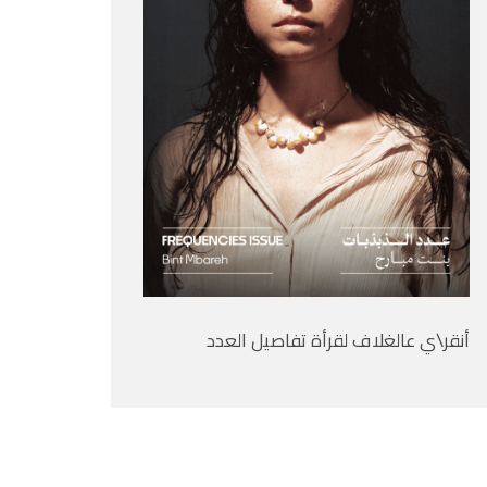
أنقر\ي عالغلاف لقرأة تفاصيل العدد