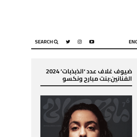
SEARCH
ENG
ضيوف غلاف عدد ‘الذبذبات’ 2024
الفنانين:بنت مبارح ونكسو