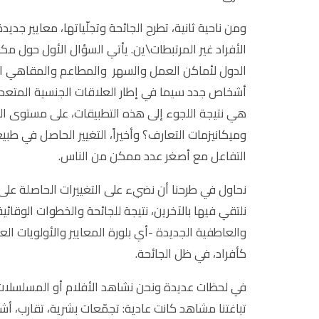
ومن ناحية ثانية، تطرح الجائحة وتجلّياتها، معايير ج
الأفراد غير المرتبطات\ين. يأتي السؤال الأول حول 
الدول لأماكن العمل والسهر والمطاعم والمقاهي التي
أشخاص جدد سيما في إطار العلاقات الجنسية المتعددة
هي نتيجة اللجوء إلى هذه التطبيقات، على مستوى ال
وميكانيزمات التعارف؟ وأخيراً، التغيير الحاصل في طب
التفاعل مع أصغر عدد ممكن من الناس.
نحاول في طرحنا أن نضيء على التغييرات الحاصلة على
نلتقي فيها بالآخرين، نتيجة للجائحة والخطوات الوقائي
والعاطفية الجديدة -أي بلورة المعايير والأولويات الع
كأفراد، في ظل الجائحة.
في لحظات عديدة ونحن نشاهد الأفلام أو المسلسلات –
تباغتنا مشاهد كانت عادية: تجمّعات بشرية، تقارب