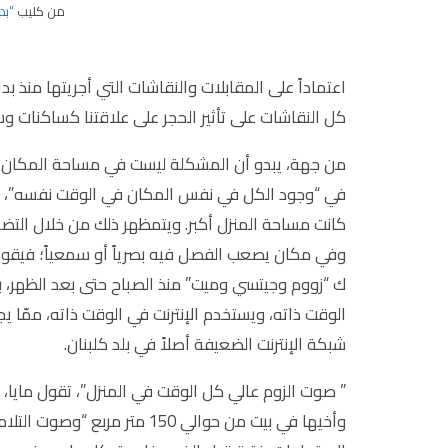
من كليب
“بد
اعتماداً على المقابلات والنقاشات التي أجريتها منذ ب
كل النقاشات على تأثير الحجر على علاقتنا كساكنات و
من جهة، يبدو أن المشكلة ليست في مساحة المكان بح
في “وجود الكل في نفس المكان في الوقت نفسه”، وه
كانت مساحة المنزل أكبر. ويتمظهر ذلك من خلال التضا
وفي مكان يصعب الفصل فيه بصرياً أو سمعياً؛ فيقوم 
ك “زووم وجيتسي وميت” منذ الصباح حتى بعد الظهر، ب
الوقت ذاته، ويستخدم الإنترنت في الوقت ذاته، ممّا يج
شبكة الإنترنت الضعيفة أصلاً في بلد كلبنان.
” صوت الزوم عالي كل الوقت في المنزل”، تقول مايا، 
وأخيها في بيت من حوالي 150 م