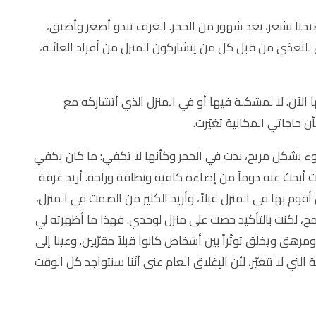
بحنا نشعر، بعد شهور من الحجر. الغرف تبدو أصغر وأضيق،
لتعدّي من قبل كل من يتشاركون المنزل من أفراد العائلة،
ها الآن. لا لمشكلة فيها أو في المنزل الذي أتشاركه مع
أن حاجاتي المكانية تغيّرت.
ضوء بشكل مريح، بدت في الحجر وكأنها لا تكفي: ما كان يكفي
كنت أبحث عنه دوماً من إضاءة كافية ونظافة وراحة. أريد غرفة
قوم بها في المنزل قبلاً، وأريد الكثير من الصمت في المنزل،
مح، لكنت بالتأكيد حصت على منزل لوحدي. فهذا ما أظهرته لي
ق ويخلق توتّراً بين أشخاص كانوا قبلاً مقرّبين. وعينا إلى
تي لا تتغيّر، لأن الإغلاق العام عنى أنّنا سنتواجد كل الوقت