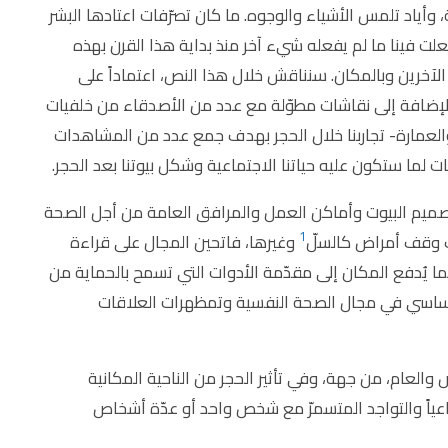
اد تلمس الأشياء والوجوه. ما كان تصرّفات اعتادها البشر
علت فينا ما لم يفعله شيء آخر منذ بداية هذا القرن بهذه
 الآخرين وبالمكان. سنناقش خلال هذا النص، اعتماداً على
إضافة إلى نقاشات مطوّلة مع عدد من الأصدقاء من خلفيات
والعمارة- تجاربنا خلال الحجر بهدف جمع عدد من المشاهدات
ت لما ستكون عليه حياتنا الاجتماعية وشكل بيوتنا بعد الحجر.
تصميم البيوت وأماكن العمل والمرافق العامة من أجل الصحة
1
 وقف أمراض كالسلّ
وغيرها، فاتحين المجال على قراءة
ما يُدفع المكان إلى مقدّمة الأدوات التي تسمح بالحماية من
يم أساسي في مجال الصحة النفسية وتمظهرات العلاقات
العام، من جهة، وفي تأثير الحجر من الناحية المكانية
اعياً والتواجد المتسمرّ مع شخص واحد أو عدّة أشخاص