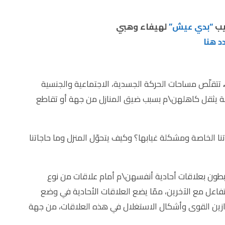
يب
“بدي عيش”
لهيفاء وهبي
د هنا
،
تتقلّص مساحات الحركة الجسدية، الاجتماعية والجنسية
عائلة يثقل كاهلهن\م بسبب ضيق المنازل من جهة أو تقاطع
نا الخاصة ومشكلة غيابها؟ وكيف يتحوّل المنزل وما حاجاتنا
رتبطون بعلاقات أحادية أنفسهن\م أمام علاقات من نوع
فاعل مع الآخرين، ممّا يضع العلاقات الأحادية في وضع
ازين القوى وأشكال الاستغلال في هذه العلاقات، من جهة