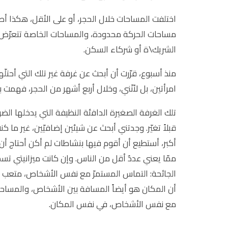
اختلفت المساحات خلال الحجر، أو على الأقل، هكذا أص
مساحات الحركة محدودة، والمساحات الخاصة تتعرّض ل
الشريك\ة أو شركاء السكن.
منذ أسبوع، قرّرت أن أبحث عن غرفة غير تلك التي أحتلّ
امرأتين، بل لأنّني، وخلال أربع أشهر من الحجر، فهمت ب
تلك الغرفة الصغيرة الدافئة النظيفة التي يدخلها ال
قبلاً تغيّر. وجدتني أبحث عن شيئين إضافيّين، غير ما 
أكبر، أستطيع أن أقوم فيها بنشاطات لم أكن أحتاج أن أ
ممّا يعني عددٌ أقل من الناس. وإن كانت ميزانيتي تس
الجائحة: التماس المستمرّ مع نفس الأشخاص، متعب ومره
أن المكان هو أيضاً المسافة بين الأشخاص، والمساحة ال
مع نفس الأشخاص، في نفس المكان.