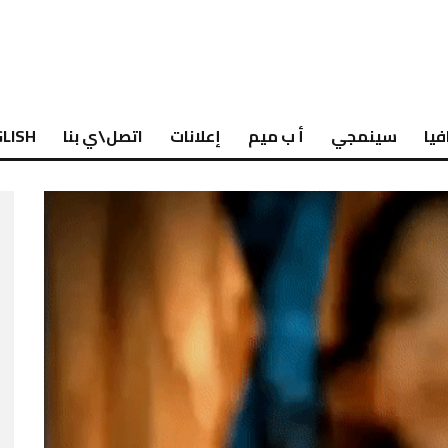
فيا
سينمجي
أ ب ميم
إعلانات
اتصل\ي بنا
LISH