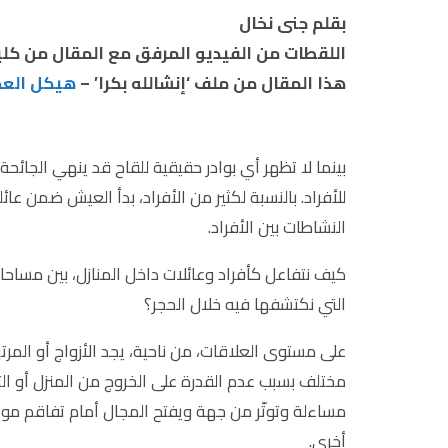
بقلم جنى نخال
اللقطات من الفيديو المرفق مع المقال من كل
هذا المقال من ملف ‘إنشالله بكرا’ –
هيكل العد
بينما لا تظهر أي بوادر حقيقية للقاح قد ينهي الجائحة
للأفراد. بالنسبة لكثير من الأفراد، بدأ العيش ضمن 
النشاطات بين الأفراد.
كيف نتفاعل كأفراد وعائلات داخل المنازل، بين مساحات
التي نكتشفها فيه خلال الحجر؟
على مستوى العلاقات، من ناحية، يجد الأزواج أو الم
مختلف بسبب عدم القدرة على الخروج من المنزل أو الت
مساءلة وتوتّر من جهة ويفتح المجال أمام تفاقم مو
أخرى.