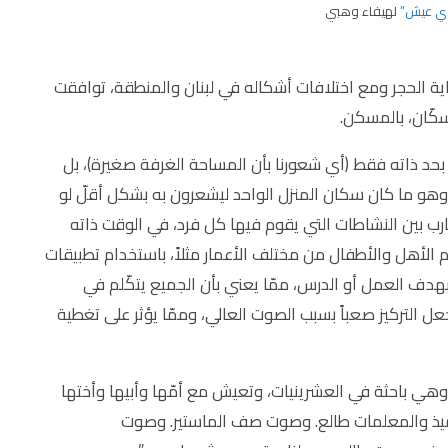
ي عيش”
لهيفاء وهبي
داية الحجر ومع اختلافات أشكاله في لبنان والمنطقة، توافقت
سكّان، بالمسكن.
د ذاته فقط (أي شعورنا بأن المساحة الغرفة صغيرة)، بل
و ما كان سكان المنزل الواحد ليشعرون به بشكل أقلّ لو
رب بين النشاطات التي يقوم فيها كل فرد، في الوقت ذاته
الأهل والأطفال من مختلف الأعمار مثلاً، باستخدام تطبيقات
هدف العمل أو الدرس، ممّا يعني بأن الجميع يتكّلم في
عل التركيز صعباً بسبب الصوت العالي، وممّا يؤثر على تغطية
وهي باحثة في العشرينيات، وتعيش مع أمّها وأبيها وأختها
تر مربع “وصوت التلاميذ والمعلمات طالع. وصوت صف الماستير. وصوت