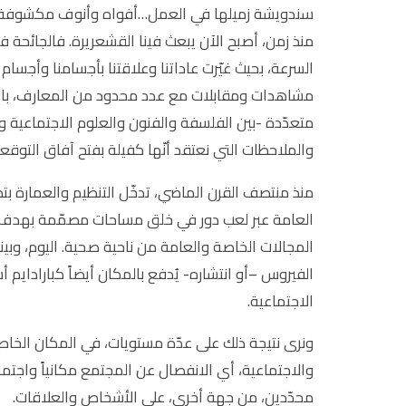
سندويشة زميلها في العمل…أفواه وأنوف مكشوفة، وأي
منذ زمن، أصبح الآن يبعث فينا القشعريرة. فالجائحة ف
السرعة، بحيث غيّرت عاداتنا وعلاقتنا بأجسامنا وأجسام
مشاهدات ومقابلات مع عدد محدود من المعارف، بال
متعدّدة -بين الفلسفة والفنون والعلوم الاجتماعية 
والملاحظات التي نعتقد أنّها كفيلة بفتح آفاق التوقعا
منذ منتصف القرن الماضي، تدخّل التنظيم والعمارة ب
العامة عبر لعب دور في خلق مساحات مصمّمة بهدف
المجالات الخاصة والعامة من ناحية صحية. اليوم، وبين
الفيروس –أو انتشاره- يُدفع بالمكان أيضاً كبارادا
الاجتماعية.
ونرى نتيجة ذلك على عدّة مستويات، في المكان الخاص و
والاجتماعية، أي الانفصال عن المجتمع مكانياً واجتم
محدّدين، من جهة أخرى، على الأشخاص والعلاقات.