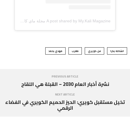
A post shared by My.Kali Magazine مجلة ماي كالي (@mykali_magazine)
انشالله بكرا
فن كويري
مغرب
مهدي بحمد
PREVIOUS ARTICLE
نشرة أخبار العام 2030 – القبلة هي اللقاح
NEXT ARTICLE
تخيل مستقبل كويري: الحيز الحميم الكويري في الفضاء
الرقمي