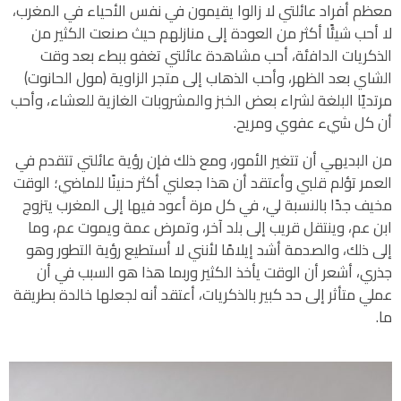
معظم أفراد عائلتي لا زالوا يقيمون في نفس الأحياء في المغرب،
لا أحب شيئًا أكثر من العودة إلى منازلهم حيث صنعت الكثير من
الذكريات الدافئة، أحب مشاهدة عائلتي تغفو ببطء بعد وقت
الشاي بعد الظهر، وأحب الذهاب إلى متجر الزاوية (مول الحانوت)
مرتديًا البلغة لشراء بعض الخبز والمشروبات الغازية للعشاء، وأحب
أن كل شيء عفوي ومريح.
من البديهي أن تتغير الأمور، ومع ذلك فإن رؤية عائلتي تتقدم في
العمر تؤلم قلبي وأعتقد أن هذا جعلني أكثر حنينًا للماضي؛ الوقت
مخيف جدًا بالنسبة لي، في كل مرة أعود فيها إلى المغرب يتزوج
ابن عم، وينتقل قريب إلى بلد آخر، وتمرض عمة ويموت عم، وما
إلى ذلك، والصدمة أشد إيلامًا لأنني لا أستطيع رؤية التطور وهو
جذري، أشعر أن الوقت يأخذ الكثير وربما هذا هو السبب في أن
عملي متأثر إلى حد كبير بالذكريات، أعتقد أنه لجعلها خالدة بطريقة
ما.