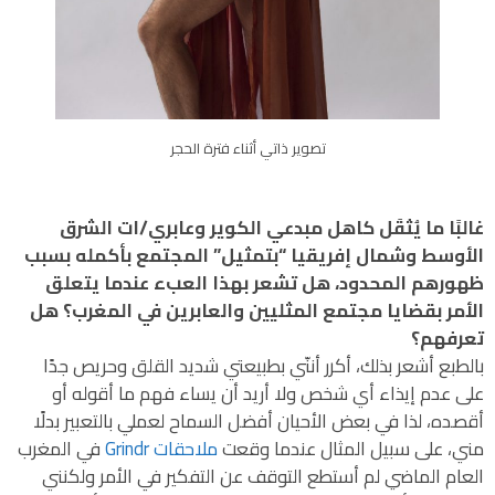
تصوير ذاتي أثناء فترة الحجر
غالبًا ما يُثقَل كاهل مبدعي الكوير وعابري/ات الشرق
الأوسط وشمال إفريقيا “بتمثيل” المجتمع بأكمله بسبب
ظهورهم المحدود، هل تشعر بهذا العبء عندما يتعلق
الأمر بقضايا مجتمع المثليين والعابرين في المغرب؟ هل
تعرفهم؟
بالطبع أشعر بذلك، أكرر أننّي بطبيعتي شديد القلق وحريص جدًا
على عدم إيذاء أي شخص ولا أريد أن يساء فهم ما أقوله أو
أقصده، لذا في بعض الأحيان أفضل السماح لعملي بالتعبير بدلًا
مني، على سبيل المثال عندما وقعت
ملاحقات Grindr
في المغرب
العام الماضي لم أستطع التوقف عن التفكير في الأمر ولكنني