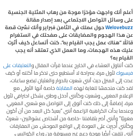
أعلم أنك واجهت مؤخرًا موجة من رهاب المثلية الجنسية
على وسائل التواصل الاجتماعي بعد إصدار مقالة
Welovebuzz
حول عملك في الثامن فبراير وأنك نشرت قصة
عن هذا الهجوم والمضايقات على صفحتك في انستغرام
قائلًا “هناك عمل يجب القيام به”. كنت أتساءل كيف أثرت
عليك هذه الهجمات، وما العمل الذي تعتقد أنه يجب
القيام به؟
كنت أتناول العشاء في الخارج عندما قرأت المقال و
التعليقات على
فيسبوك
لأول مرة، بصراحة لا أستطيع حتى تذكر ما أكلته أو كيف
عدت إلى المنزل حيث أنني شعرت بالدوار والغثيان لبضع ساعات،
لقد كنت متحمسًا للغاية لهذه
المقابلة
خاصة أنها الأولى مع
الإعلام المغربي وشعرت وكأنني أدخل وطني بشكل احترافي لأول
مرة، إضافةً إلى ذلك كنت أتوق إلى التواصل مع شعبي المغربي
وعندما بدأت الكراهية الزاعمة أنني “بعيدٌ كل البعد من أن أكون
مغربيًا” وأنني أضر بثقافتنا -خاصة من أشخاص عشوائيين- شعرتُ
وكأنني أُجبِرت على العودة إلى الواقع الموحش. من المفارقات
أنني تلقيت أيضًا موجة دعم غير مسبوقة من وراء الكواليس،