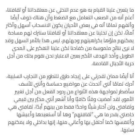
ما يتعين علينا القيام به هو عدم التخلي عن معتقداتنا أو ثقافتنا،
أعلم أنه من الصعب التعامل مع الضغط وأن هناك خوف أيضًا
وأتفهم تمامًا أنه في بعض الأحيان يكون الانسحاب أسهل وأكثر
أمانًا، لكن إن تخلينا عن معتقداتنا أو ثقافتنا سنترك لهم مساحة
يمكنهم ملؤها بكراهيتهم وجهلهم، ليس هذا بالأمر السهل وقد
لا نرى نتائج ملموسة من كفاحنا لكن علينا التفكير على المدى
الطويل وأخذ الهدف الأكبر بعين الاعتبار: نحن نقوم بذلك من أجل
حرية الأجيال القادمة.
أنا أيضًا ممتن لقدرتي على إيجاد طرق للتطور من التجارب السلبية،
أدرك تمامًا أنني أتحدث عن مواضيع حساسة وأنني للأسف
سأضطر لمواجهة هذه الأنواع من ردود الفعل من أجل تغيير
الأمور، لقد أمضيت وقتًا كافيًا وأنا أشعر أنني مخيّر بين قيمي
وثقافتي ولن أختار شيئًا واحدًا فقط من بينهم أبدًا، ثقافتي هي
خاصتي بقدر ما هي “ثقافتهم” وها أنا أستعيدها وأعيشها
وأتنفسها كما أحتفل بها وأعاني منها، إنها بداخلي ولا يمكنهم
سلبها.