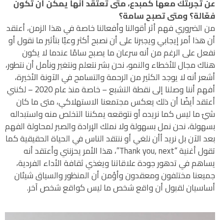
عن تجربتك معها كمبدع، متى تعتقد أنها يمكن أن تكون
فعّالة؟ ومتى تصبح سامة؟
من الضروري فهم أثر أقوالنا وأفعالنا خاصة في هذا الزمن، أعتقد
أن هذا أمر إيجابي ويجبرنا على أن نصبح أكثر وعيًا بتأثير ما نقول أو
نفعل على الرغم من أنه سرعان ما يصبح سامًا عندما لا يكون
هناك مجال للأخطاء والنمو، نحن بشر نتعلم ونتغير ونأمل أن نتطور،
أشعر أنه لا يوجد الكثير من الرحمة والتسامح في الآونة الأخيرة،
أفهم أننا وصلنا إلى نقطة التشبع – خاصة منذ عام 2020 – لكنني
أعتقد أيضًا أن ذلك يعكس مجتمعنا الاستهلاكي، متى ما كان
شيٌ ما ليس كما نريده أو نتوقعه يمكننا التخلص منه واستبداله
بسهولة، نحن نمل بسهولة ولا نملك الإرادة والصبر لمحاولة الفهم
بعد الآن بل نريد أأن نلغي أو ننتقد الناس في الحياة الحقيقية كما
تقول أغنية “Thank you, next”، هذا الأمر يحزنني وأعتقد أنه
يساهم في تدهور جودة علاقاتنا ويغذي ثقافة الأداء الفردية،
جميعنا مختلفون ومعقدون وأؤمن أن المنظور والسياق شيئان
أساسيان لقبول أن واقع شخص ما ليس كواقع شخص آخر.