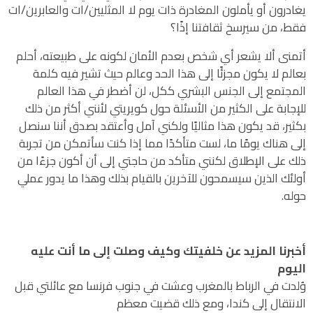
يغادرون أو يأملون المغادرة ذات يوم لا المثليين/ات والعابرين/ات
فقط، من سيرسخ ثقافتنا إذًا؟
أتمنى ألا يشعر أي شخص بعدم الأمان لكونه على طبيعته، أحلم
بعالم لا يكون مجزئًا إلى هذا الحد وعالم حيث تشير فيه كلمة
المجتمع إلى الجنس البشري ككل، لن أضطر في هذا العالم
للإجابة على الكثير من الأسئلة حول كويريتي لأنني أكثر من ذلك
بكثير، قد يكون هذا مثاليًا ولكني آمل وأعتقد بصدق أننا سنصل
إلى هناك يومًا ما، لست متأكدًا مما إذا كنت سأتمكن من تجربة
ذلك على الإطلاق لكنني متأكد من حاجتي إلى أن أكون جزءًا من
أولئك الذين سيسمحون للآخرين بالقيام بذلك وهذا ما يدور عملي
حوله.
أخبرنا المزيد عن خلفيتك وكيف وصلت إلى ما أنت عليه
اليوم
وُلدت في الرباط بالمغرب وعشت في جنوب فرنسا مع عائلتي قبل
الانتقال إلى كندا، ومع ذلك قضيت معظم