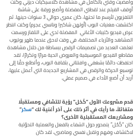
وأمضيت وقتي بالكامل في مشاهدة كلاسيكيات ديزني وكنت
أوقف الفيلم عند لقطتي المفضلة وأضع ورقة على شاشة
التلفزيون لأرسم ما تحتها، كان عمري حوالي 3 سنوات حينها. ثم
اكتشفت مغنيات البوب (أولهن شاكيرا ونانسي عجرم) وكنت انتظر
عرض فيديو كليبات الأغاني المفضلة لدي على التلفاز ورسمت
المشاهد والأزياء المختلفة، في وقت لاحق عندما ظهر يوتيوب
تعلمت العديد من تصميمات الرقص ببساطة من خلال مشاهدة
مقاطع الفيديو الموسيقية والعروض الحية مرارًا وتكرارًا، لقد
احتفظت دائمًا بشغفي وافتتاني بثقافة البوب، وأتطلع حقًا إلى
توسيع الحركة والرقص في المشاريع الجديدة التي أعمل عليها،
أريد أن أضع الأداء في صميم عملي.
قدم مشروعك الأول “كُحْل” رؤية للتشافي ومستقبلًا
متفائلاً، ما رأيك في أثر ذلك على آخر أغنية لك “
سكر
”
ومشاريعك المستقبلية الأخرى؟
كان “كُحْل” يتمحور حول الشفاء بالفعل والعملية التحوّلية
لاكتشاف وفهم وتقبل نفسي وماضيي، لقد كان