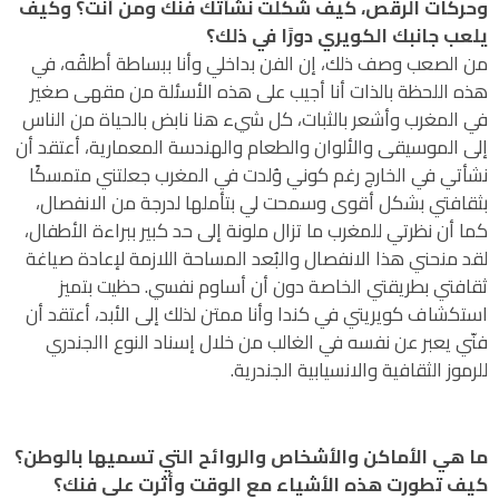
وحركات الرقص، كيف شكّلت نشأتك فنّك ومن أنت؟ وكيف
يلعب جانبك الكويري دورًا في ذلك؟
من الصعب وصف ذلك، إن الفن بداخلي وأنا ببساطة أطلقُه، في
هذه اللحظة بالذات أنا أجيب على هذه الأسئلة من مقهى صغير
في المغرب وأشعر بالثبات، كل شيء هنا نابض بالحياة من الناس
إلى الموسيقى والألوان والطعام والهندسة المعمارية، أعتقد أن
نشأتي في الخارج رغم كوني وُلدت في المغرب جعلتني متمسكًا
بثقافتي بشكل أقوى وسمحت لي بتأملها لدرجة من الانفصال،
كما أن نظرتي للمغرب ما تزال ملونة إلى حد كبير ببراءة الأطفال،
لقد منحني هذا الانفصال والبُعد المساحة اللازمة لإعادة صياغة
ثقافتي بطريقتي الخاصة دون أن أساوم نفسي. حظيت بتميز
استكشاف كويريتي في كندا وأنا ممتن لذلك إلى الأبد، أعتقد أن
فنّي يعبر عن نفسه في الغالب من خلال إسناد النوع االجندري
للرموز الثقافية والانسيابية الجندرية.
ما هي الأماكن والأشخاص والروائح التي تسميها بالوطن؟
كيف تطورت هذه الأشياء مع الوقت وأثرت على فنك؟