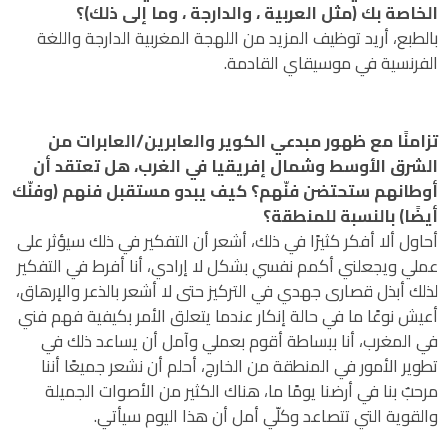
الخاصة بك (مثل العربية ، والدارجة ، وما إلى ذلك)؟
بالطبع، أريد توظيف المزيد من اللهجة المغربية الدارجة واللغة
الفرنسية في موسيقاي القادمة.
تزامنًا مع ظهور مبدعي الكوير والعابرين/العابرات من
الشرق الأوسط وشمال إفريقيا في الغرب، هل تعتقد أن
أوطانهم ستحتضن فنّهم؟ كيف يبدو مستقبل فنهم (وفنّك
أيضًا) بالنسبة للمنطقة؟
أحاول ألا أفكر كثيرًا في ذلك، أشعر أن التفكير في ذلك سيؤثر على
عملي ويجعلني أكمم نفسي بشكل لا إرادي، أنا أفرط في التفكير
لذلك أبذل قصارى جهدي في التركيز حتى لا أشعر بالذعر والإرهاق،
أعيش نوعًا ما في حالة إنكار عندما يتعلق الأمر بكيفية فهم فني
في المغرب، أنا ببساطة أقوم بعملي وآمل أن يساعد ذلك في
تطوير الأمور في المنطقة من الخارج، أحلم أن نشعر جميعًا أننا
مرحبٌ بنا في أرضنا يومًا ما، هناك الكثير من الأصوات الجميلة
والقوية التي تتصاعد وكلّي أمل أن هذا اليوم سيأتي.