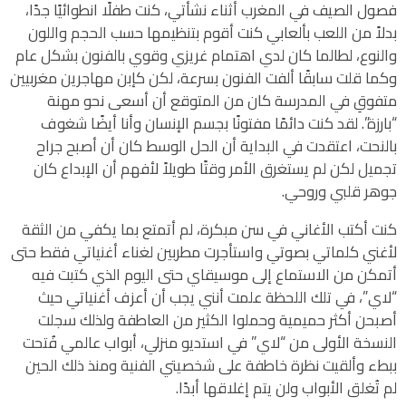
فصول الصيف في المغرب أثناء نشأتي، كنت طفلًا انطوائيًا جدًا،
بدلاً من اللعب بألعابي كنت أقوم بتنظيمها حسب الحجم واللون
والنوع، لطالما كان لدي اهتمام غريزي وقوي بالفنون بشكل عام
وكما قلت سابقًا ألفت الفنون بسرعة، لكن كإبن مهاجرين مغربيين
متفوقِ في المدرسة كان من المتوقع أن أسعى نحو مهنة
“بارزة”. لقد كنت دائمًا مفتونًا بجسم الإنسان وأنا أيضًا شغوف
بالنحت، اعتقدت في البداية أن الحل الوسط كان أن أصبح جراح
تجميل لكن لم يستغرق الأمر وقتًا طويلاً لأفهم أن الإبداع كان
جوهر قلبي وروحي.
كنت أكتب الأغاني في سن مبكرة، لم أتمتع بما يكفي من الثقة
لأغني كلماتي بصوتي واستأجرت مطربين لغناء أغنياتي فقط حتى
أتمكن من الاستماع إلى موسيقاي حتى اليوم الذي كتبت فيه
“لاي”، في تلك اللحظة علمت أنني يجب أن أعزف أغنياتي حيث
أصبحن أكثر حميمية وحملوا الكثير من العاطفة ولذلك سجلت
النسخة الأولى من “لاي” في استديو منزلي، أبواب عالمي فُتحت
ببطء وألقيت نظرة خاطفة على شخصيتي الفنية ومنذ ذلك الحين
لم تُغلق الأبواب ولن يتم إغلاقها أبدًا.