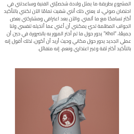
المشروع بطريقة ما يمثل ولادة شخصيّتي الفنية وساعدتني في
احتضان صوتي، لا يعني ذلك أنني شفيت تمامًا الآن لكنني بالتأكيد
أكثر تسامحًا مع ما آلمني. والآن بعد اعترافي ومشاركتي بعض
الجوانب المظلمة لديّ يمكنني أن أغني عما أتخيله لنفسي ولنا
جميعًا، “Khol” يدور حول ما لم أختر المرور به بالضرورة في حين أن
عملي الجديد يدور حول مكاني وحيث أريد أن أكون، لذلك أقول إنه
بالتأكيد أكثر ثقة وغير اعتذاري ونعم، إنه متفائل.