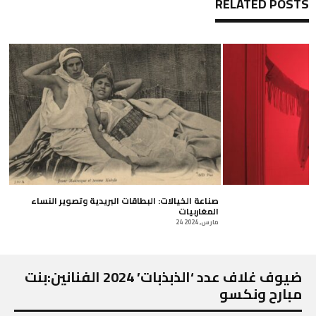
RELATED POSTS
را في المغرب: ما
مهدي بحمد يلوّن الشفاه
صن
اخلي
ال
28 أغسطس, 2018
24 م
ضيوف غلاف عدد ‘الذبذبات’ 2024 الفنانين:بنت
مبارح ونكسو