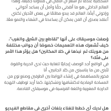
الشخصية عندما لم أشعر أن الأمان في متناولنا جميعًا، وهذا
العالم الداخلي هو ما أنقذني حقًا وآمل أن يساعد أخواتي
وإخوتي أيضًا، العالم قد يبدو مظلمًا في بعض الأحيان لكنني
أعتقد بصدق أن الفن يمكن أن يساعدنا في الشفاء والنمو معًا.
وُصِفت موسيقاك على أنها “تقاطع بين الشرق والغرب”،
كيف تُشعرك هذه التعميمات خصوصًا أن جوانب مختلفة
من هويتك تم نبذها في كلا المكانين؟ هل يؤثر هذا الأمر
على فنّك؟
في الواقع أجد الوصف إيجابيًا للغاية حيث لدي الحرية والقوة
لأبني من ما يناسبني من كلا الجانبين، أنا
فخور بالمساهمة في إنشاء الروابط بين الطرفين وصنع نوع من
المساحة الرمادية لاكتشافها وتشكيلها، كما أريد توظيف اللهجة
الدارجة المغربية واللغة الفرنسية في موسيقاي القادمة.
هل لديك أي خطط للغناء بلغات أخرى في مقاطع الفيديو