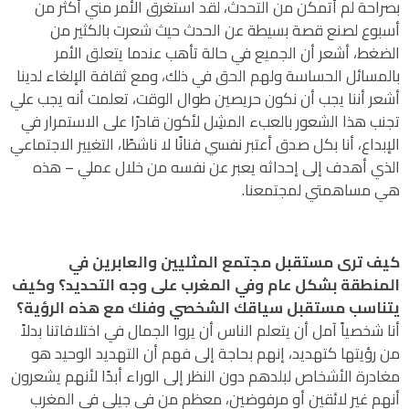
بصراحة لم أتمكن من التحدث، لقد استغرق الأمر مني أكثر من
أسبوع لصنع قصة بسيطة عن الحدث حيث شعرت بالكثير من
الضغط، أشعر أن الجميع في حالة تأهب عندما يتعلق الأمر
بالمسائل الحساسة ولهم الحق في ذلك، ومع ثقافة الإلغاء لدينا
أشعر أننا يجب أن نكون حريصين طوال الوقت، تعلمت أنه يجب علي
تجنب هذا الشعور بالعبء المشِل لأكون قادرًا على الاستمرار في
الإبداع، أنا بكل صدق أعتبر نفسي فنانًا لا ناشطًا، التغيير الاجتماعي
الذي أهدف إلى إحداثه يعبر عن نفسه من خلال عملي – هذه
هي مساهمتي لمجتمعنا.
كيف ترى مستقبل مجتمع المثليين والعابرين في
المنطقة بشكل عام وفي المغرب على وجه التحديد؟ وكيف
يتناسب مستقبل سياقك الشخصي وفنك مع هذه الرؤية؟
أنا شخصياً آمل أن يتعلم الناس أن يروا الجمال في اختلافاتنا بدلاً
من رؤيتها كتهديد، إنهم بحاجة إلى فهم أن التهديد الوحيد هو
مغادرة الأشخاص لبلدهم دون النظر إلى الوراء أبدًا لأنهم يشعرون
أنهم غير لائقين أو مرفوضين، معظم من في جيلي في المغرب