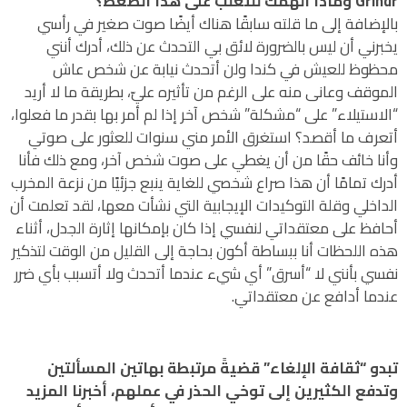
Grindr وماذا ألهمك للتغلب على هذا الضغط؟
بالإضافة إلى ما قلته سابقًا هناك أيضًا صوت صغير في رأسي
يخبرني أن ليس بالضرورة لائق بي التحدث عن ذلك، أدرك أنني
محظوظ للعيش في كندا ولن أتحدث نيابة عن شخص عاش
الموقف وعانى منه على الرغم من تأثيره عليّ، بطريقة ما لا أريد
“الاستيلاء” على “مشكلة” شخص آخر إذا لم أمر بها بقدر ما فعلوا،
أتعرف ما أقصد؟ استغرق الأمر مني سنوات للعثور على صوتي
وأنا خائف حقًا من أن يغطي على صوت شخص آخر، ومع ذلك فأنا
أدرك تمامًا أن هذا صراع شخصي للغاية ينبع جزئيًا من نزعة المخرب
الداخلي وقلة التوكيدات الإيجابية التي نشأت معها، لقد تعلمت أن
أحافظ على معتقداتي لنفسي إذا كان بإمكانها إثارة الجدل، أثناء
هذه اللحظات أنا ببساطة أكون بحاجة إلى القليل من الوقت لتذكير
نفسي بأنني لا “أسرق” أي شيء عندما أتحدث ولا أتسبب بأي ضرر
عندما أدافع عن معتقداتي.
تبدو “ثقافة الإلغاء” قضيةً مرتبطة بهاتين المسألتين
وتدفع الكثيرين إلى توخي الحذر في عملهم، أخبرنا المزيد