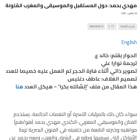
مهدي بحمد: حول المستقبل والموسيقى والمغرب المّلونة
30 مارس, 2021
فن و ثقافة
1
8 MIN READ
English
الحوار بقلم: خالد ع
.
ترجمة نوارا علي
تصوير ذاتي أثناء فترة الحجر تم العمل عليه خصيصا للعدد
تصميم الغلاف: عاطف دغليس
هذا المقال من ملف ‘إنشالله بكرا’ – هيكل العدد
هنا
سواء كان ذلك بالمرئيات الآسرة أو النغمات الحالمة، يستخدم
الفنان والموسيقي المغربي-الكندي مهدي بحمد (هو/هم)
مواهبه وخبرته النابعة من خلفيته في الفنون البصرية لربط
الأماكن التي يسميها وطنه في الشرق والغرب، ويعبر بحمد عن