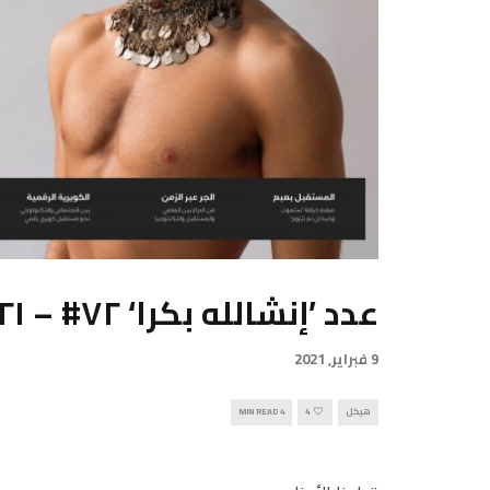
عدد ’إنشالله بكرا‘ ٧٢# – ٢٠٢١
9 فبراير, 2021
هيكل
4
4 MIN READ