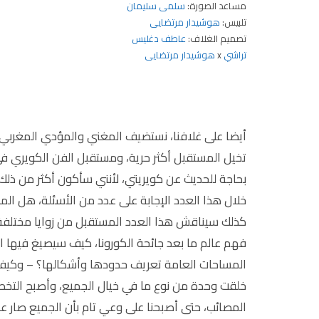
مساعد الصورة:
سلمى سليمان
تلبيس:
هوشیدار مرتضایی
تصميم الغلاف:
عاطف دغليس
تراشي
x
هوشیدار مرتضایی
أيضا على غلافنا، نستضيف المغني والمؤدي المغرب
تخيل المستقبل أكثر حرية، ومستقبل الفن الكويري في
بحاجة للحديث عن كويريتي، لأنني سأكون أكثر من ذل
خلال هذا العدد الإجابة على عدد من الأسئلة، هل الم
كذلك سيناقش هذا العدد المستقبل من زوايا مختلفة، 
فهم عالم ما بعد جائحة الكورونا، كيف سيصيغ فيها
المساحات العامة تعريف حدودها وأشكالها؟ – وكيف 
خلقت وحدة من نوع ما في خيال الجميع، وأصبح التخطي
المصائب، حتى أصبحنا على وعي تام بأن الجميع صار عا