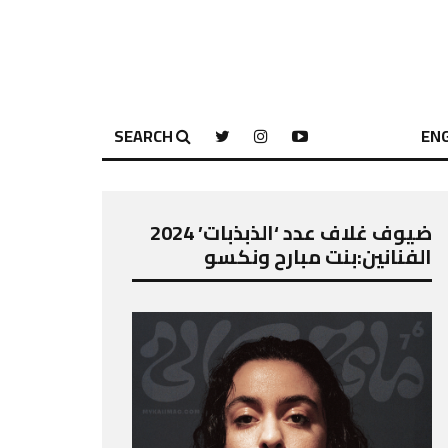
SEARCH
ENG
ضيوف غلاف عدد ‘الذبذبات’ 2024
الفنانين:بنت مبارح ونكسو