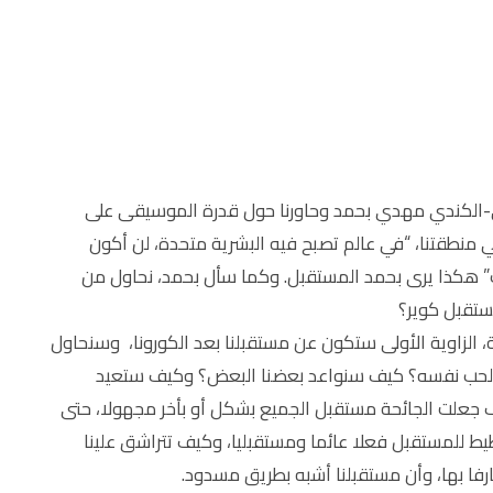
ي-الكندي مهدي بحمد وحاورنا حول قدرة الموسيقى على
 منطقتنا، “في عالم تصبح فيه البشرية متحدة، لن أكون
ك” هكذا يرى بحمد المستقبل. وكما سأل بحمد، نحاول من
ستقبل كوير؟
الزاوية الأولى ستكون عن مستقبلنا بعد الكورونا، وسنحاول
 الحب نفسه؟ كيف سنواعد بعضنا البعض؟ وكيف ستعيد
جعلت الجائحة مستقبل الجميع بشكل أو بأخر مجهولا، حتى
ط للمستقبل فعلا عائما ومستقبليا، وكيف تتراشق علينا
رفا بها، وأن مستقبلنا أشبه بطريق مسدود.