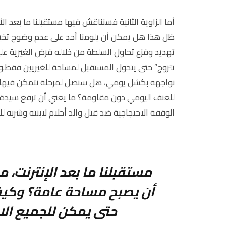
أما الزاوية الثانية فسنناقش فيها مستقبلنا ما بعد 
ظل هذا هل يمكن أن يلومنا أحد على عدم وضوح تخيل
تهديد وفزع تحاول السلطة من خلاله فرض الغيرية علين
تتزوج” حتى يتحول المستقبل لمساحة للغيريين فقط.و
نواجهه بكشل يومي، هل سنصل لمرحلة نتمكن فيها م
للعنف اليومي دون مقاومة؟ ما يعني أن ترفع سيدة أردن
الوقفة الاحتجاجية ضد قتل والد أحلام لابنته وشربه
مستقبلنا ما بعد الإنترنت، 
أن يصبح مساحة عامة؟ وكيف
حتى يمكن للجميع ال