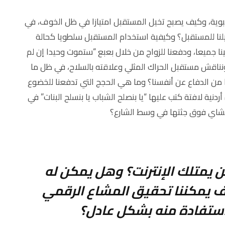
الأبوية، وكيف يصبح تخيل المستقبل امتيازا في ظل الخوف، في
نا للمستقبل؟ وكيفية استخدام المستقبل سلطويا كحالة
ا جميعا، ودفعنا للزواج من خلال بعبع “ستموت وحيدا إن لم
نناقش مستقبل الحراك المثلي وعلاقته بالسلاح، في ظل ما
ن الدفاع عن أنفسنا؟ وما هي الحجج التي تدفعنا للخضوع
ية لافتة كتب عليها “يا بنصلح الشباب يا بنسلح البنات” في
 للشاي فوق جثتها في وسط الشارع؟
من يمتلك الإنترنت؟ وهل يمكن له
 يمكننا تحقيق المشاع الرقمي
استفادة منه بشكل عادل؟