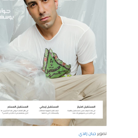
تصوير
جيان زاندي