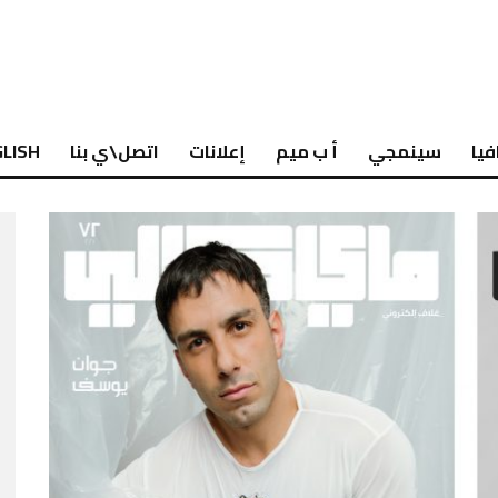
فيا
سينمجي
أ ب ميم
إعلانات
اتصل\ي بنا
LISH