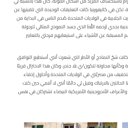
زام باستكشاف المزيد من أشكال الأنوثة، كان هذا بالنسبة لي
دية، لكن في كاليفورنيا كانت التعليقات الوحيدة التي تلقيتها عن
ت الجلابية في الولايات المتحدة صُدم الناس في البداية من
ابية بجدي (رحمه الله) الذي جسد النموذج المثالي للرجولة
هم المسبقة عن الأشياء على استيعابهم فرحتي بالتعابير
 شحّ النماذج أو الأطر التي شعرت أنني أستطيع التوافق
ة وكأنها محاولة لتكون/ي بلا جندر، وكان هذا الاختزال قريبًا
لتخفيف من مصريّتي في الولايات المتحدة وأحاول إخفاء
لحالتين بالارتباك وقيل لي دائمًا أنني لا أنتمي حين كنت
والأعراف الأندروجينية الأمريكية البيضاء تشتركان في نفس