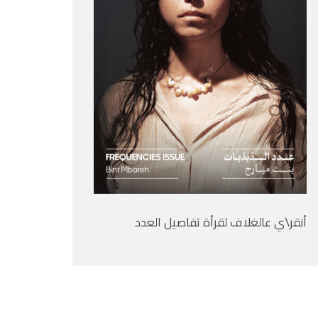
أنقر\ي عالغلاف لقرأة تفاصيل العدد