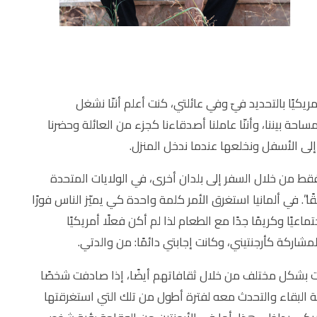
كيًا بالتحديد فيّ وفي عائلتي، كنت أعلم أننّا نشغل
حة بيننا، وأننّا عاملنا أصدقاءنا كجزء من العائلة وحضرنا
ا إلى الأسفل ونخلعها عندما ندخل المنزل.
من خلال السفر إلى بلدان أخرى، في الولايات المتحدة
ا”. في ألمانيا استغرق الأمر كلمة واحدة كي يميّز الناس فورًا
عيًا وكريمًا جدًا مع الطعام لذا لم أكن فعلًا أمريكيًا
لمشاركة كأرجنتيني، وكانت إجابتي دائمًا: من والدتي.
بشكل مختلف من خلال ثقافاتهم أيضًا، إذا صادفت شخصًا
ظة البقاء والتحدث معه لفترة أطول من تلك التي استغرقتها