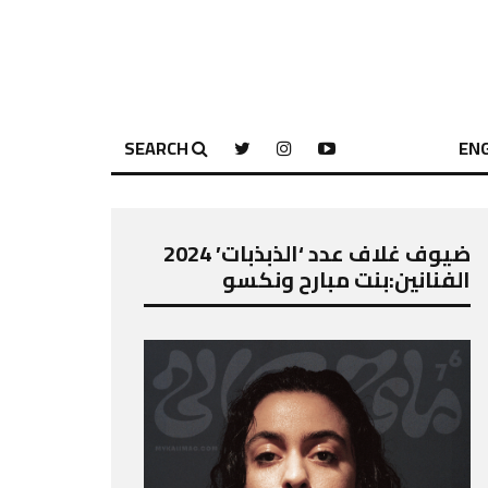
SEARCH
ENG
ضيوف غلاف عدد ‘الذبذبات’ 2024
الفنانين:بنت مبارح ونكسو