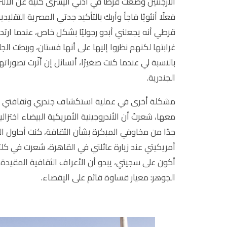
الأرجنتين وضعت قرطًا في أذني اليسرى كنيةً عن الالت
فعلًا أنثويًا فاجأ وأربك بالتأكيد جدتي المصرية التقلي
قرطي أنه يجعلني أبدو رجوليًا بشكل خاص، عندما ارتدي
غرابتها لكنهم نظروا إليها على أنها فستان، وربطت الجل
بالنسبة لي عندما كنت صغيرًا، أتسائل إن أثّرت تصورات
الجندرية.
مشكلة أخرى في عملية استكشاف جندري وثقافتي كانت
معها، شعرتُ أن الأندروجينية الأمريكية البيضاء اختزالي
جدًا من مخاوفي المبكرة بشأن الثقافة، كنت أحاول ا
أمريكيتي عند زيارة عائلتي في القاهرة، شعرت في كلتا ا
أكون على سجيتي، يبدو أن الأعراف الثقافية المقيدة 
الجوهر: معيار قساوة قائم على الإقصاء.