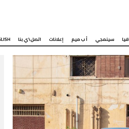
فيا
سينمجي
أ ب ميم
إعلانات
اتصل\ي بنا
LISH