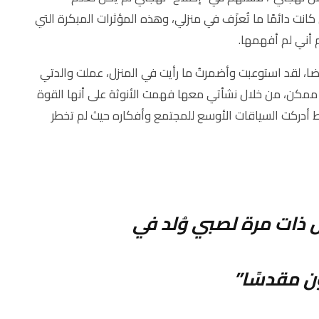
نت دائمًا ما تُعزَف في منزلي، وهذه المؤثرات المبكرة التي
م أني لم أفهمها.
ا، لقد استوعبت وأضمرتُ ما رأيت في المنزل، عملت والدتي
ممكن، من خلال نشأتي معها فهمت الأنوثة على أنها القوة
ط أدركت السياقات الأوسع للمجتمع وأفكاره حيث لم تخطر
 ذات مرة لصبي وُلد في
ن مقدسًا”