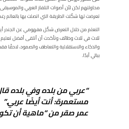
محاولتهم لكن لأن أصوات التلفاز العربي والموسيقى كا
تعرضت لها شكّلت الطريقة التي اتصلت بها بالعالم رغ
التعلم من خلال التعرض شكّل مفهومي عن الجندر أيض
ثلاث في ثلاث وظائف وتأكدت أن أتلقى أفضل تعليم 
والذكاء والاستقلالية والتعاطف والصمود، لاحقًا فق
ببالي أبدّا.
“عربي من بلده وفي بلده قال
مستعمرة: أنت أيضًا عربي.”
عمر صقر من “ماهية أن تكو