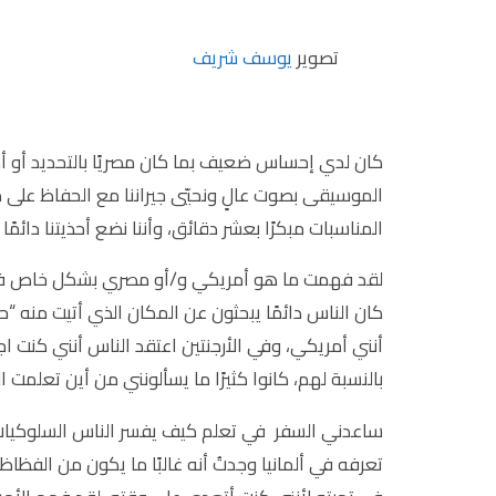
تصوير
يوسف شريف
كان لدي إحساس ضعيف بما كان مصريًا بالتحديد أو أمري
الموسيقى بصوت عالٍ ونحيّي جيراننا مع الحفاظ على مسا
المناسبات مبكرًا بعشر دقائق، وأننا نضع أحذيتنا دائمً
لقد فهمت ما هو أمريكي و/أو مصري بشكل خاص فقط 
كان الناس دائمًا يبحثون عن المكان الذي أتيت منه “حقً
أنني أمريكي، وفي الأرجنتين اعتقد الناس أنني كنت اجتما
بالنسبة لهم، كانوا كثيرًا ما يسألونني من أين تعلمت ا
ساعدني السفر في تعلم كيف يفسر الناس السلوكيات 
تعرفه في ألمانيا وجدتُ أنه غالبًا ما يكون من الفظا