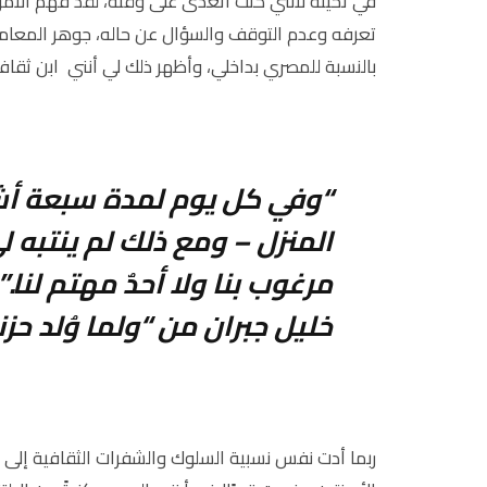
في تحيته لأنني كنت أتعدى على وقته، لقد فهم الأمر
تعرفه وعدم التوقف والسؤال عن حاله، جوهر المعاملة
بالنسبة للمصري بداخلي، وأظهر ذلك لي أنني ابن ثقافتي
“وفي كل يوم لمدة سبعة أش
المنزل – ومع ذلك لم ينتبه ل
مرغوب بنا ولا أحدٌ مهتم لنا.”
خليل جبران من “ولما وُلد حز
ربما أدت نفس نسبية السلوك والشفرات الثقافية إلى ت