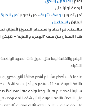
بقلم
إيفيميرل رشدي
ترجمة نوارا علي
‘من تصوير
يوسف شريف
، من تصوير ‘
من الحارة
العارض
اسماعيل
ملاحظة: تم اعداد واستخدام التصوير لأسباب ت
هذا المقال من ملف ‘الهجرة والغربة’ – هيكل ا
الجندر والثقافة ليسا مثل الدول ذات الحدود الواضحة
الأشياء.
عندما كنت أصغر سنًا، لم أشعر مطلقًا أنني مصري 
باللغة العربية بعد 11 سبتمبر من أجل س
سيارتنا لمدة عام تقريبًا، وكنا نواجه عنفًا متصاعدً
على التحدث باللغة العربية إلا أن شدّة اللغة ترددت ف
على حضور دروس علاج النطق لثلاث سنوات “للتخلص 