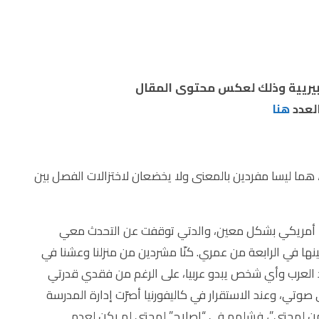
عبيريية وذلك لعكس محتوى المقال
لعدد
هنا
، هما ليسا مفردين بالمعنى ولا يخضعان لاختزالات الفصل بين
ولا أمريكي بشكل معين، والدتي توقفت عن التحدث معي
لامتنا، كنت حينها في الرابعة من عمري. كنّا مشردين من منزلنا وعشنا في
ا ضد العرب وأي شخص يبدو عربيا، على الرغم من فقدي قدرتي
ي صوتي، وعند الاستقرار في كاليفورنيا أصرّت إدارة المدرسة
من لهجتي”، فشلهم في “إصلاح” لهجتي لم يكن لعدم